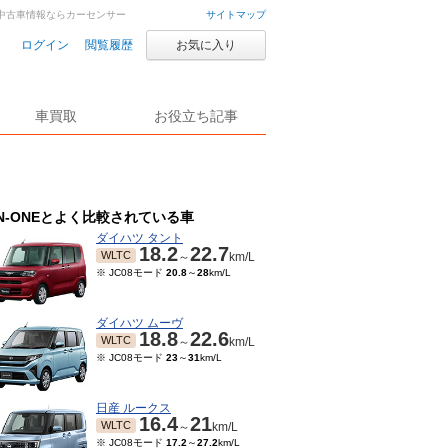
古車・中古車情報ならカーセンサー
サイトマップ
ログイン
閲覧履歴
お気に入り
車買取
お役立ち記事
N-ONEとよく比較されている車
ダイハツ タント
18.2
22.7
WLTC
～
km/L
※ JC08モード
20.8
～
28
km/L
ダイハツ ムーヴ
18.8
22.6
WLTC
～
km/L
※ JC08モード
23
～
31
km/L
日産 ルークス
16.4
21
WLTC
～
km/L
※ JC08モード
17.2
～
27.2
km/L