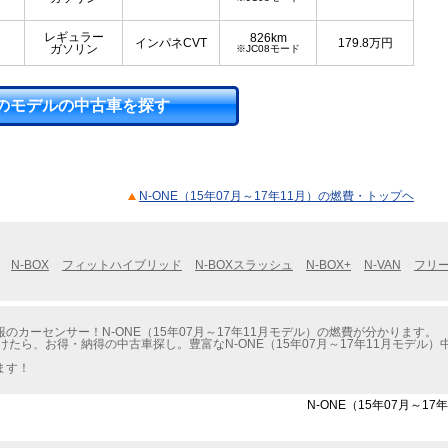
レギュラー
826km
インパネCVT
179.8
万円
ガソリン
※JC08モード
のモデルの中古車を探す
N-ONE（15年07月～17年11月）の燃費・トップヘ
N-BOX
フィットハイブリッド
N-BOXスラッシュ
N-BOX+
N-VAN
フリ
カーセンサー！N-ONE（15年07月～17年11月モデル）の燃費が分かります。
けたら、お得・納得の中古車探し。豊富なN-ONE（15年07月～17年11月モデ
ます！
N-ONE（15年07月～1