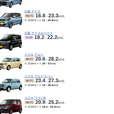
日産 デイズ
16.8
23.3
WLTC
～
km/L
※ JC08モード
21
～
29.8
km/L
日産 デイズルークス
18.2
22.2
JC08
～
km/L
スズキ アルト
20.6
28.2
WLTC
～
km/L
※ JC08モード
20
～
37
km/L
11～2014/03
0.8
27
～
km/L
スズキ アルトラパン
23.4
27.3
WLTC
～
km/L
※ JC08モード
19
～
35.6
km/L
スズキ ワゴンR
20.9
25.2
WLTC
～
km/L
※ JC08モード
18.4
～
33.4
km/L