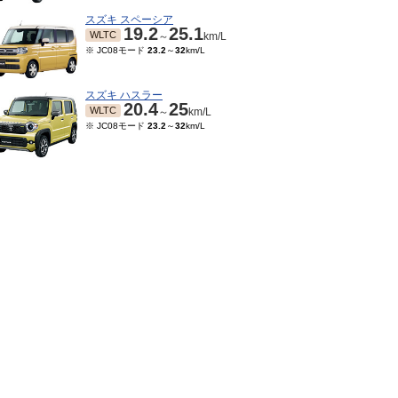
スズキ スペーシア
19.2
25.1
WLTC
～
km/L
※ JC08モード
23.2
～
32
km/L
スズキ ハスラー
20.4
25
WLTC
～
km/L
※ JC08モード
23.2
～
32
km/L