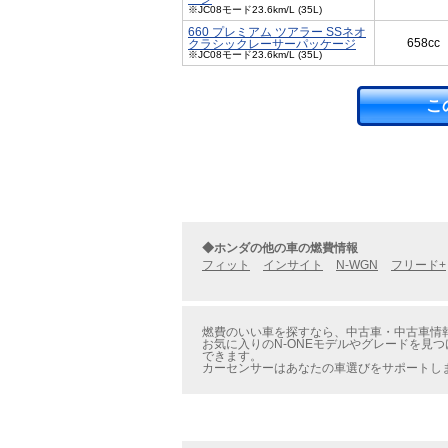
※JC08モード23.6km/L (35L)
660 プレミアム ツアラー SSネオ
658cc
クラシックレーサーパッケージ
※JC08モード23.6km/L (35L)
こ
◆ホンダの他の車の燃費情報
フィット
インサイト
N-WGN
フリード+
燃費のいい車を探すなら、中古車・中古車情報の
お気に入りのN-ONEモデルやグレードを見つ
できます。
カーセンサーはあなたの車選びをサポートし