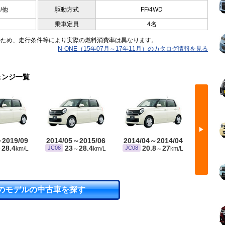
0/他
駆動方式
FF/4WD
乗車定員
4名
のため、走行条件等により実際の燃料消費率は異なります。
N-ONE（15年07月～17年11月）のカタログ情報を見る
ェンジ一覧
▶
～2019/09
2014/05～2015/06
2014/04～2014/04
2012/
28.4
23
28.4
20.8
27
2
JC08
JC08
JC08
～
km/L
～
km/L
～
km/L
のモデルの中古車を探す