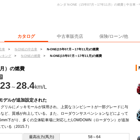
ホンダ N-ONE（15年07月～17年11月）の燃費 | 中
カタログ
中古車販売店
保険/ローン/他
古車
>
N-ONEの中古車
>
N-ONE(15年07月～17年11月)の燃費
ンキング
>
N-ONEの燃費
>
N-ONE(15年07月～17年11月)の燃費
11月）の燃費
？
23
28.4
～
km/L
モデルが追加設定された
トグリルにメッキモールが採用され、上質なコンビシートが一部グレードに与
るなど、質感が向上している。また、ローダウンサスペンションなどによって
5mm下がり、多くの立体駐車場に対応したLOWDOWN（ローダウン）が追加
ている（2015.7）
最高出力(馬力)
58～64