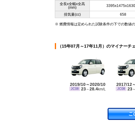
全長x全幅x全高
3395x1475x163
(mm)
排気量(cc)
658
※ 燃費情報は定められた試験条件の下での数値
（15年07月～17年11月）のマイナーチ
2019/10～2020/10
2017/12
23
28.4
23
JC08
JC08
～
km/L
こ