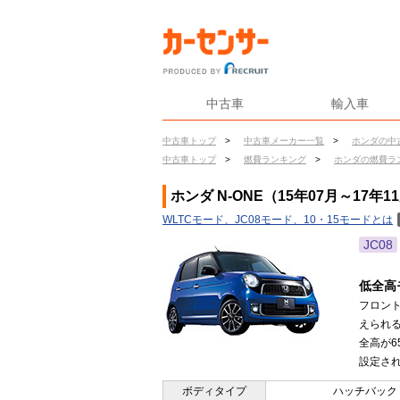
中古車
輸入車
中古車トップ
>
中古車メーカー一覧
>
ホンダの中
中古車トップ
>
燃費ランキング
>
ホンダの燃費ラ
ホンダ N-ONE（15年07月～17年
WLTCモード、JC08モード、10・15モードとは
JC08
低全高
フロン
えられ
全高が6
設定され
ボディタイプ
ハッチバック