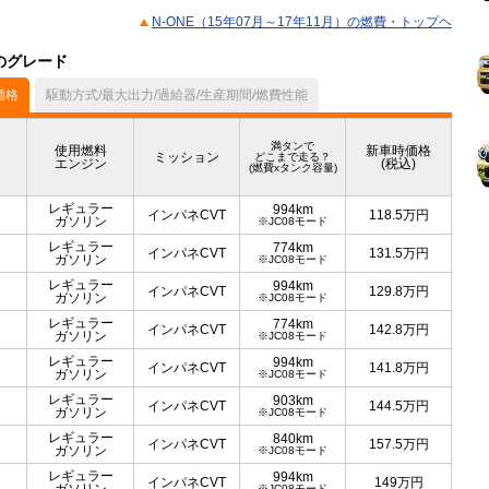
N-ONE（15年07月～17年11月）の燃費・トップヘ
）のグレード
価格
駆動方式/最大出力/過給器/生産期間/燃費性能
満タンで
使用燃料
新車時価格
ミッション
どこまで走る？
エンジン
(税込)
(燃費xタンク容量)
レギュラー
994km
インパネCVT
118.5
万円
ガソリン
※JC08モード
レギュラー
774km
インパネCVT
131.5
万円
ガソリン
※JC08モード
レギュラー
994km
インパネCVT
129.8
万円
ガソリン
※JC08モード
レギュラー
774km
インパネCVT
142.8
万円
ガソリン
※JC08モード
レギュラー
994km
インパネCVT
141.8
万円
ガソリン
※JC08モード
レギュラー
903km
インパネCVT
144.5
万円
ガソリン
※JC08モード
レギュラー
840km
インパネCVT
157.5
万円
ガソリン
※JC08モード
レギュラー
994km
インパネCVT
149
万円
※JC08モード