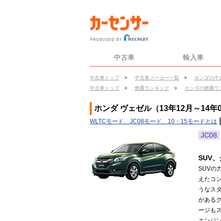
中古車
輸入車
中古車トップ
>
中古車メーカー一覧
>
ホンダの中
中古車トップ
>
燃費ランキング
>
ホンダの燃費ラ
ホンダ ヴェゼル（13年12月～14年
WLTCモード、JC08モード、10・15モードとは
JC08
SUV
SUV
えたコン
うなス
がある
ージもス
エンジ