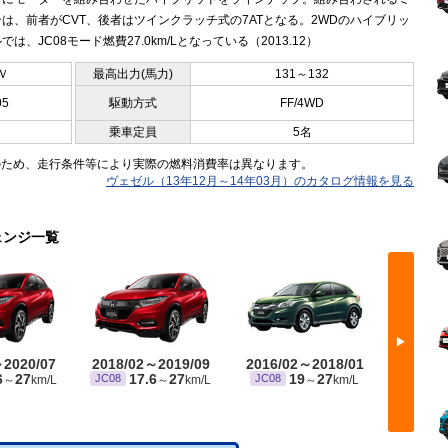
は、前者がCVT、後者はツインクラッチ式の7ATとなる。2WDのハイブリッ
では、JC08モード燃費27.0km/Lとなっている（2013.12）
Ｖ
最高出力(馬力)
131～132
05
駆動方式
FF/4WD
乗車定員
5名
のため、走行条件等により実際の燃料消費率は異なります。
ヴェゼル（13年12月～14年03月）のカタログ情報を見る
ェンジ一覧
▶
～2020/07
2018/02～2019/09
2016/02～2018/01
2015/
6
27
17.6
27
19
27
JC08
JC08
JC08
～
km/L
～
km/L
～
km/L