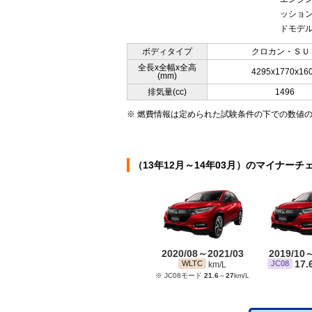
ッション
ドモデル
ボディタイプ
クロカン・ＳＵ
全長x全幅x全高
4295x1770x16
(mm)
排気量(cc)
1496
※ 燃費情報は定められた試験条件の下での数値
（13年12月～14年03月）のマイナーチ
2020/08～2021/03
2019/10
17.
WLTC
JC08
km/L
※ JC08モード
21.6
～
27
km/L