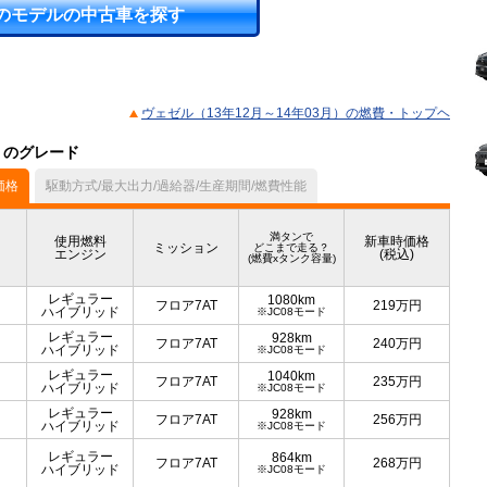
のモデルの中古車を探す
ヴェゼル（13年12月～14年03月）の燃費・トップヘ
）のグレード
価格
駆動方式/最大出力/過給器/生産期間/燃費性能
満タンで
使用燃料
新車時価格
ミッション
どこまで走る？
エンジン
(税込)
(燃費xタンク容量)
レギュラー
1080km
フロア7AT
219
万円
ハイブリッド
※JC08モード
レギュラー
928km
フロア7AT
240
万円
ハイブリッド
※JC08モード
レギュラー
1040km
フロア7AT
235
万円
ハイブリッド
※JC08モード
レギュラー
928km
フロア7AT
256
万円
ハイブリッド
※JC08モード
レギュラー
864km
フロア7AT
268
万円
ハイブリッド
※JC08モード