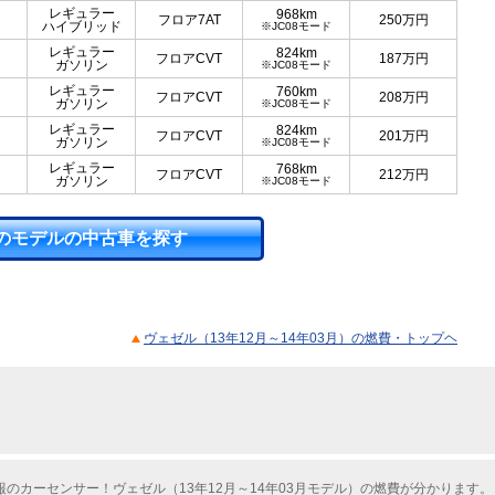
レギュラー
968km
フロア7AT
250
万円
ハイブリッド
※JC08モード
レギュラー
824km
フロアCVT
187
万円
ガソリン
※JC08モード
レギュラー
760km
フロアCVT
208
万円
ガソリン
※JC08モード
レギュラー
824km
フロアCVT
201
万円
ガソリン
※JC08モード
レギュラー
768km
フロアCVT
212
万円
ガソリン
※JC08モード
のモデルの中古車を探す
ヴェゼル（13年12月～14年03月）の燃費・トップヘ
のカーセンサー！ヴェゼル（13年12月～14年03月モデル）の燃費が分かります。