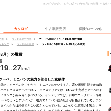
ホンダ ヴェゼル（13年12月～14年03月）の燃費 | 中古
カタログ
中古車販売店
保険/ローン/他
古車
>
ヴェゼルの中古車
>
ヴェゼル(13年12月～14年03月)の燃費
ンキング
>
ヴェゼルの燃費
>
ヴェゼル(13年12月～14年03月)の燃費
03月）の燃費
？
19
27
～
km/L
、クーペ、ミニバンの魅力を統合した意欲作
の力強さ、クーペのあでやかさ、ミニバンの使いやすさ、高い燃費性能を兼ね備
パクトクロスオーバーSUV。エクステリアでは、SUVの安定感とクーペのよ
タイリングが組み合わされている。インテリアでは、前席でコックピット感覚
クーペのようなデザインが、後席でミニバン並の広さが目指されている。ラゲ
タイルからは想像できない広さとなっている。エンジンは直噴の1.5Lと、同
ンにモーターを組み合わせたハイブリッドをラインナップ。組み合わされるミ