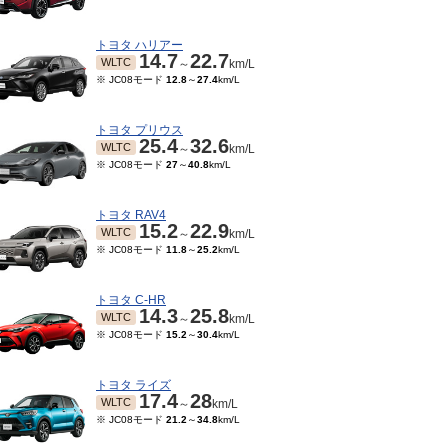
トヨタ ハリアー
14.7
22.7
WLTC
～
km/L
※ JC08モード
12.8
～
27.4
km/L
トヨタ プリウス
25.4
32.6
WLTC
～
km/L
※ JC08モード
27
～
40.8
km/L
トヨタ RAV4
15.2
22.9
WLTC
～
km/L
※ JC08モード
11.8
～
25.2
km/L
トヨタ C-HR
14.3
25.8
WLTC
～
km/L
※ JC08モード
15.2
～
30.4
km/L
04～2016/01
2014/04～2015/03
19
27
19
27
JC08
～
km/L
～
km/L
トヨタ ライズ
17.4
28
WLTC
～
km/L
※ JC08モード
21.2
～
34.8
km/L