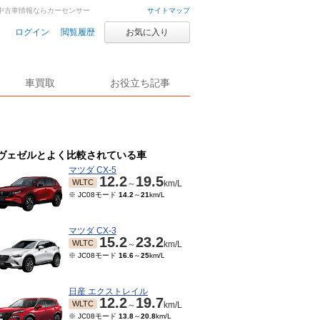
車・中古車情報ならカーセンサー
サイトマップ
ログイン
閲覧履歴
お気に入り
車買取
お役立ち記事
ヴェゼルとよく比較されている車
マツダ CX-5
12.2
19.5
WLTC
～
km/L
※ JC08モード
14.2
～
21
km/L
マツダ CX-3
15.2
23.2
WLTC
～
km/L
※ JC08モード
16.6
～
25
km/L
日産 エクストレイル
12.2
19.7
WLTC
～
km/L
※ JC08モード
13.8
～
20.8
km/L