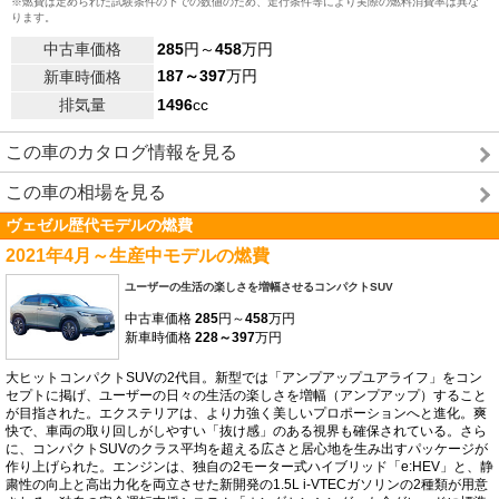
※燃費は定められた試験条件の下での数値のため、走行条件等により実際の燃料消費率は異な
ります。
中古車価格
285
円～
458
万円
187～397
万円
新車時価格
排気量
1496
cc
この車のカタログ情報を見る
この車の相場を見る
ヴェゼル歴代モデルの燃費
2021年4月～生産中モデルの燃費
ユーザーの生活の楽しさを増幅させるコンパクトSUV
中古車価格
285
円～
458
万円
新車時価格
228～397
万円
大ヒットコンパクトSUVの2代目。新型では「アンプアップユアライフ」をコン
セプトに掲げ、ユーザーの日々の生活の楽しさを増幅（アンプアップ）すること
が目指された。エクステリアは、より力強く美しいプロポーションへと進化。爽
快で、車両の取り回しがしやすい「抜け感」のある視界も確保されている。さら
に、コンパクトSUVのクラス平均を超える広さと居心地を生み出すパッケージが
作り上げられた。エンジンは、独自の2モーター式ハイブリッド「e:HEV」と、静
粛性の向上と高出力化を両立させた新開発の1.5L i-VTECガソリンの2種類が用意