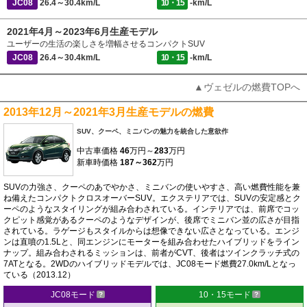
JC08
26.4～30.4km/L
10・15
-km/L
2021年4月～2023年6月生産モデル
ユーザーの生活の楽しさを増幅させるコンパクトSUV
JC08
26.4～30.4km/L
10・15
-km/L
▲ヴェゼルの燃費TOPへ
2013年12月～2021年3月生産モデルの燃費
SUV、クーペ、ミニバンの魅力を統合した意欲作
中古車価格
46
万円～
283
万円
新車時価格
187～362
万円
SUVの力強さ、クーペのあでやかさ、ミニバンの使いやすさ、高い燃費性能を兼
ね備えたコンパクトクロスオーバーSUV。エクステリアでは、SUVの安定感とク
ーペのようなスタイリングが組み合わされている。インテリアでは、前席でコッ
クピット感覚があるクーペのようなデザインが、後席でミニバン並の広さが目指
されている。ラゲージもスタイルからは想像できない広さとなっている。エンジ
ンは直噴の1.5Lと、同エンジンにモーターを組み合わせたハイブリッドをライン
ナップ。組み合わされるミッションは、前者がCVT、後者はツインクラッチ式の
7ATとなる。2WDのハイブリッドモデルでは、JC08モード燃費27.0km/Lとなっ
ている（2013.12）
JC08モード
10・15モード