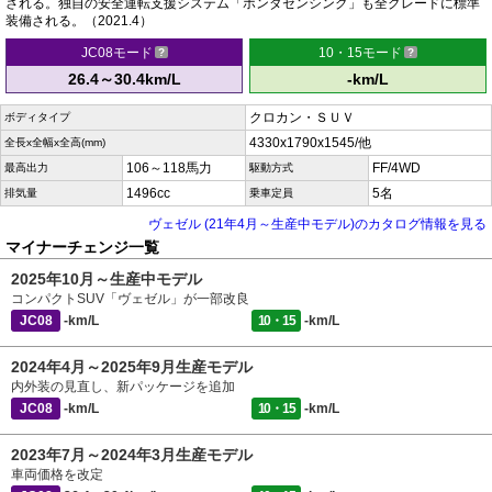
される。独自の安全運転支援システム「ホンダセンシング」も全グレードに標準
装備される。（2021.4）
JC08モード
10・15モード
26.4～30.4km/L
-km/L
クロカン・ＳＵＶ
ボディタイプ
4330x1790x1545/他
全長x全幅x全高(mm)
106～118馬力
FF/4WD
最高出力
駆動方式
1496cc
5名
排気量
乗車定員
ヴェゼル (21年4月～生産中モデル)のカタログ情報を見る
マイナーチェンジ一覧
2025年10月～生産中モデル
コンパクトSUV「ヴェゼル」が一部改良
JC08
-km/L
10・15
-km/L
2024年4月～2025年9月生産モデル
内外装の見直し、新パッケージを追加
JC08
-km/L
10・15
-km/L
2023年7月～2024年3月生産モデル
車両価格を改定