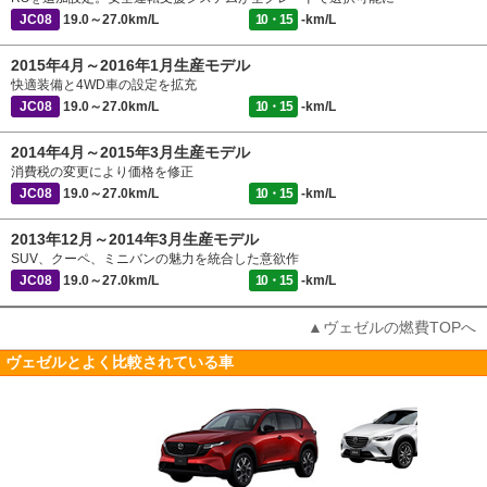
JC08
19.0～27.0km/L
10・15
-km/L
2015年4月～2016年1月生産モデル
快適装備と4WD車の設定を拡充
JC08
19.0～27.0km/L
10・15
-km/L
2014年4月～2015年3月生産モデル
消費税の変更により価格を修正
JC08
19.0～27.0km/L
10・15
-km/L
2013年12月～2014年3月生産モデル
SUV、クーペ、ミニバンの魅力を統合した意欲作
JC08
19.0～27.0km/L
10・15
-km/L
▲ヴェゼルの燃費TOPへ
ヴェゼルとよく比較されている車