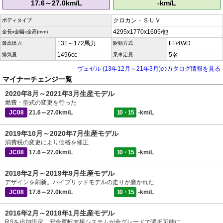
17.6～27.0km/L
-km/L
クロカン・ＳＵＶ
ボディタイプ
4295x1770x1605/他
全長x全幅x全高(mm)
131～172馬力
FF/4WD
最高出力
駆動方式
1496cc
5名
排気量
乗車定員
ヴェゼル (13年12月～21年3月)のカタログ情報を見る
マイナーチェンジ一覧
2020年8月～2021年3月生産モデル
燃費・型式の変更を行った
JC08
21.6～27.0km/L
10・15
-km/L
2019年10月～2020年7月生産モデル
消費税の変更により価格を修正
JC08
17.6～27.0km/L
10・15
-km/L
2018年2月～2019年9月生産モデル
デザインを刷新。ハイブリッドモデルの走りが磨かれた
JC08
17.6～27.0km/L
10・15
-km/L
2016年2月～2018年1月生産モデル
RSを追加設定。安全運転支援システムが全グレードで選択可能に