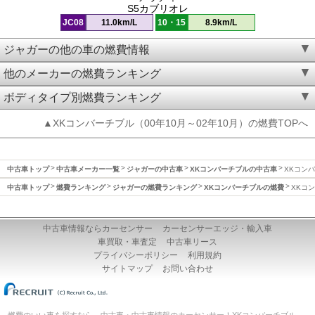
S5カブリオレ
JC08
11.0km/L
10・15
8.9km/L
ジャガーの他の車の燃費情報
他のメーカーの燃費ランキング
ボディタイプ別燃費ランキング
▲XKコンバーチブル（00年10月～02年10月）の燃費TOPへ
中古車トップ
中古車メーカー一覧
ジャガーの中古車
XKコンバーチブルの中古車
XKコンバ
中古車トップ
燃費ランキング
ジャガーの燃費ランキング
XKコンバーチブルの燃費
XKコン
中古車情報ならカーセンサー
カーセンサーエッジ・輸入車
車買取・車査定
中古車リース
プライバシーポリシー
利用規約
サイトマップ
お問い合わせ
燃費のいい車を探すなら、中古車・中古車情報のカーセンサー！XKコンバーチブル