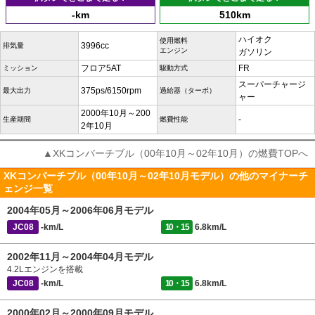
-km
510km
ハイオク
使用燃料
3996cc
排気量
エンジン
ガソリン
フロア5AT
FR
ミッション
駆動方式
スーパーチャージ
375ps/6150rpm
最大出力
過給器（ターボ）
ャー
2000年10月～200
-
生産期間
燃費性能
2年10月
▲XKコンバーチブル（00年10月～02年10月）の燃費TOPへ
XKコンバーチブル（00年10月～02年10月モデル）の他のマイナーチ
ェンジ一覧
2004年05月～2006年06月モデル
JC08
-km/L
10・15
6.8km/L
2002年11月～2004年04月モデル
4.2Lエンジンを搭載
JC08
-km/L
10・15
6.8km/L
2000年02月～2000年09月モデル