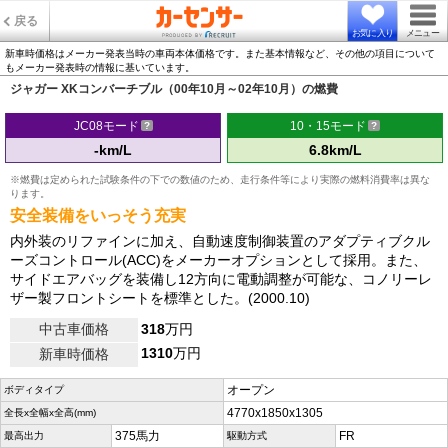
戻る
お気に入り
メニュー
新車時価格はメーカー発表当時の車両本体価格です。また基本情報など、その他の項目について
もメーカー発表時の情報に基いています。
ジャガー XKコンバーチブル（00年10月～02年10月）の燃費
JC08モード
10・15モード
-km/L
6.8km/L
※燃費は定められた試験条件の下での数値のため、走行条件等により実際の燃料消費率は異な
ります。
安全装備をいっそう充実
内外装のリファインに加え、自動速度制御装置のアダプティブクル
ーズコントロール(ACC)をメーカーオプションとして採用。また、
サイドエアバッグを装備し12方向に電動調整が可能な、コノリーレ
ザー製フロントシートを標準とした。(2000.10)
中古車価格
318
万円
1310
万円
新車時価格
オープン
ボディタイプ
4770x1850x1305
全長x全幅x全高(mm)
375馬力
FR
最高出力
駆動方式