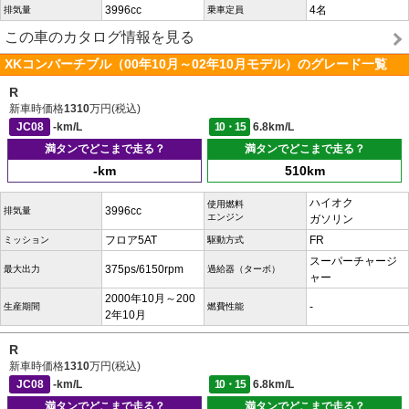
3996cc
4名
排気量
乗車定員
この車のカタログ情報を見る
XKコンバーチブル（00年10月～02年10月モデル）のグレード一覧
R
新車時価格
1310
万円(税込)
JC08
-km/L
10・15
6.8km/L
満タンでどこまで走る？
満タンでどこまで走る？
-km
510km
ハイオク
使用燃料
3996cc
排気量
エンジン
ガソリン
フロア5AT
FR
ミッション
駆動方式
スーパーチャージ
375ps/6150rpm
最大出力
過給器（ターボ）
ャー
2000年10月～200
-
生産期間
燃費性能
2年10月
R
新車時価格
1310
万円(税込)
JC08
-km/L
10・15
6.8km/L
満タンでどこまで走る？
満タンでどこまで走る？