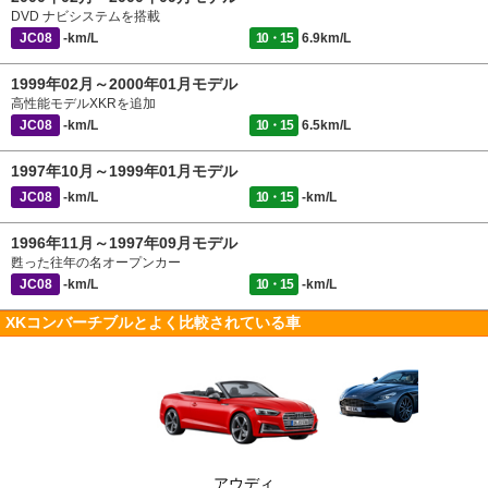
DVD ナビシステムを搭載
JC08
-km/L
10・15
6.9km/L
1999年02月～2000年01月モデル
高性能モデルXKRを追加
JC08
-km/L
10・15
6.5km/L
1997年10月～1999年01月モデル
JC08
-km/L
10・15
-km/L
1996年11月～1997年09月モデル
甦った往年の名オープンカー
JC08
-km/L
10・15
-km/L
XKコンバーチブルとよく比較されている車
アウディ