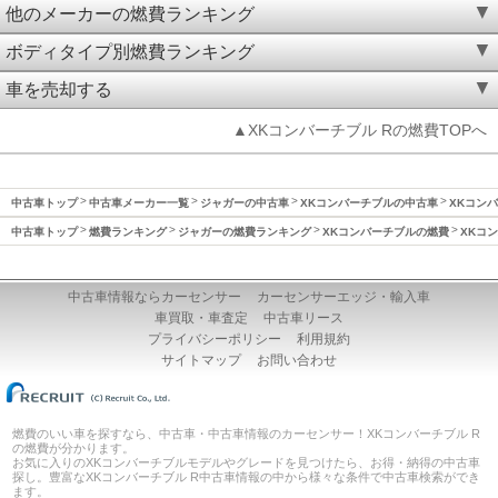
他のメーカーの燃費ランキング
ボディタイプ別燃費ランキング
車を売却する
▲XKコンバーチブル Rの燃費TOPへ
中古車トップ
中古車メーカー一覧
ジャガーの中古車
XKコンバーチブルの中古車
XKコンバ
中古車トップ
燃費ランキング
ジャガーの燃費ランキング
XKコンバーチブルの燃費
XKコン
中古車情報ならカーセンサー
カーセンサーエッジ・輸入車
車買取・車査定
中古車リース
プライバシーポリシー
利用規約
サイトマップ
お問い合わせ
燃費のいい車を探すなら、中古車・中古車情報のカーセンサー！XKコンバーチブル R
の燃費が分かります。
お気に入りのXKコンバーチブルモデルやグレードを見つけたら、お得・納得の中古車
探し。豊富なXKコンバーチブル R中古車情報の中から様々な条件で中古車検索ができ
ます。