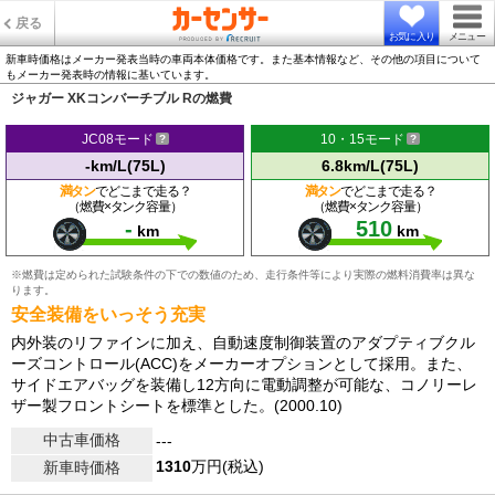
戻る
お気に入り
メニュー
新車時価格はメーカー発表当時の車両本体価格です。また基本情報など、その他の項目について
もメーカー発表時の情報に基いています。
ジャガー XKコンバーチブル Rの燃費
JC08モード
10・15モード
-km/L(75L)
6.8km/L(75L)
満タン
でどこまで走る？
満タン
でどこまで走る？
（燃費×タンク容量）
（燃費×タンク容量）
-
510
km
km
※燃費は定められた試験条件の下での数値のため、走行条件等により実際の燃料消費率は異な
ります。
安全装備をいっそう充実
内外装のリファインに加え、自動速度制御装置のアダプティブクル
ーズコントロール(ACC)をメーカーオプションとして採用。また、
サイドエアバッグを装備し12方向に電動調整が可能な、コノリーレ
ザー製フロントシートを標準とした。(2000.10)
中古車価格
---
1310
万円(税込)
新車時価格