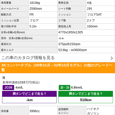
1810kg
4名
車両重量
乗車定員
2590mm
2列
ホイールベース
シート列数
FR
フロア5AT
駆動方式
ミッション
フロア
2ドア
ミッション位置
ドア数
5.2m
160mm
最小回転半径
最低地上高
4770x1850x1305
全長x全幅x全高(mm)
-x-x-
室内 全長x全幅x全高(mm)
375ps/6150rpm
最高出力
53.6kg・m/3600rpm
最大トルク
この車のカタログ情報を見る
XKコンバーチブル（00年10月～02年10月モデル）の他のグレード一
覧
R
新車時価格
1310
万円(税込)
JC08
-km/L
10・15
6.8km/L
満タンでどこまで走る？
満タンでどこまで走る？
-km
510km
ハイオク
使用燃料
3996cc
排気量
エンジン
ガソリン