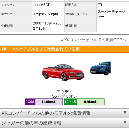
フロア5AT
FR
ミッション
駆動方式
スーパーチャージ
375ps/6150rpm
最大出力
過給器（ターボ）
ャー
2000年10月～200
-
生産期間
燃費性能
2年10月
▲XKコンバーチブル Rの燃費TOPへ
XKコンバーチブルとよく比較されている車
アウディ
S5カブリオレ
JC08
11.0km/L
10・15
8.9km/L
XKコンバーチブルの他のモデルの燃費情報
ジャガーの他の車の燃費情報