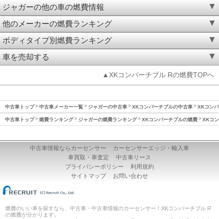
ジャガーの他の車の燃費情報
他のメーカーの燃費ランキング
ボディタイプ別燃費ランキング
車を売却する
▲XKコンバーチブル Rの燃費TOPへ
中古車トップ
中古車メーカー一覧
ジャガーの中古車
XKコンバーチブルの中古車
XKコンバ
中古車トップ
燃費ランキング
ジャガーの燃費ランキング
XKコンバーチブルの燃費
XKコン
中古車情報ならカーセンサー
カーセンサーエッジ・輸入車
車買取・車査定
中古車リース
プライバシーポリシー
利用規約
サイトマップ
お問い合わせ
燃費のいい車を探すなら、中古車・中古車情報のカーセンサー！XKコンバーチブル R
の燃費が分かります。