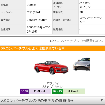
ハイオク
使用燃料
3996cc
排気量
エンジン
ガソリン
フロア5AT
FR
ミッション
駆動方式
スーパーチャージ
375ps/6150rpm
最大出力
過給器（ターボ）
ャー
2000年10月～200
-
生産期間
燃費性能
2年10月
▲XKコンバーチブル Rの燃費TOPへ
XKコンバーチブルとよく比較されている車
アウディ
S5カブリオレ
JC08
11.0km/L
10・15
8.9km/L
XKコンバーチブルの他のモデルの燃費情報