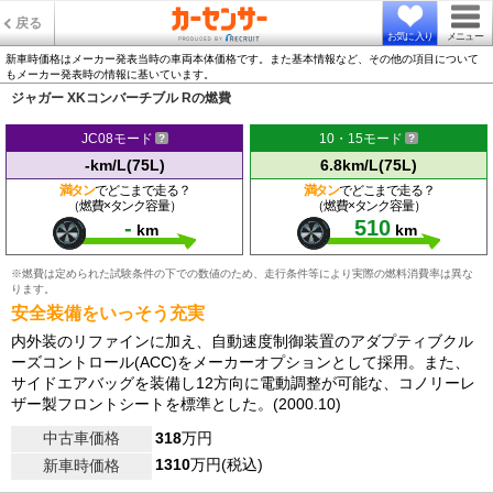
戻る
お気に入り
メニュー
新車時価格はメーカー発表当時の車両本体価格です。また基本情報など、その他の項目について
もメーカー発表時の情報に基いています。
ジャガー XKコンバーチブル Rの燃費
JC08モード
10・15モード
-km/L(75L)
6.8km/L(75L)
満タン
でどこまで走る？
満タン
でどこまで走る？
（燃費×タンク容量）
（燃費×タンク容量）
-
510
km
km
※燃費は定められた試験条件の下での数値のため、走行条件等により実際の燃料消費率は異な
ります。
安全装備をいっそう充実
内外装のリファインに加え、自動速度制御装置のアダプティブクル
ーズコントロール(ACC)をメーカーオプションとして採用。また、
サイドエアバッグを装備し12方向に電動調整が可能な、コノリーレ
ザー製フロントシートを標準とした。(2000.10)
中古車価格
318
万円
1310
万円(税込)
新車時価格