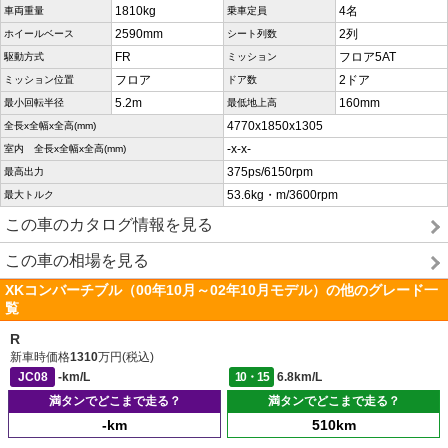
1810kg
4名
車両重量
乗車定員
2590mm
2列
ホイールベース
シート列数
FR
フロア5AT
駆動方式
ミッション
フロア
2ドア
ミッション位置
ドア数
5.2m
160mm
最小回転半径
最低地上高
4770x1850x1305
全長x全幅x全高(mm)
-x-x-
室内 全長x全幅x全高(mm)
375ps/6150rpm
最高出力
53.6kg・m/3600rpm
最大トルク
この車のカタログ情報を見る
この車の相場を見る
XKコンバーチブル（00年10月～02年10月モデル）の他のグレード一
覧
R
新車時価格
1310
万円(税込)
JC08
-km/L
10・15
6.8km/L
満タンでどこまで走る？
満タンでどこまで走る？
-km
510km