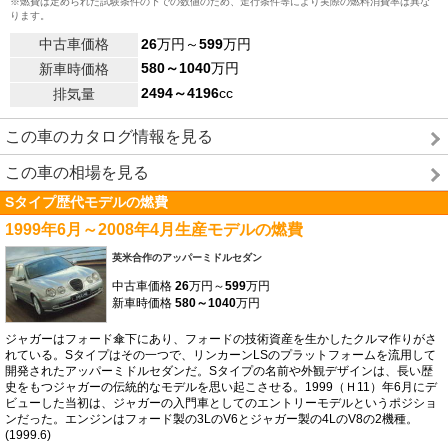
※燃費は定められた試験条件の下での数値のため、走行条件等により実際の燃料消費率は異な
ります。
中古車価格
26
万円～
599
万円
580～1040
万円
新車時価格
2494～4196
cc
排気量
この車のカタログ情報を見る
この車の相場を見る
Sタイプ歴代モデルの燃費
1999年6月～2008年4月生産モデルの燃費
英米合作のアッパーミドルセダン
中古車価格
26
万円～
599
万円
新車時価格
580～1040
万円
ジャガーはフォード傘下にあり、フォードの技術資産を生かしたクルマ作りがさ
れている。Sタイプはその一つで、リンカーンLSのプラットフォームを流用して
開発されたアッパーミドルセダンだ。Sタイプの名前や外観デザインは、長い歴
史をもつジャガーの伝統的なモデルを思い起こさせる。1999（Ｈ11）年6月にデ
ビューした当初は、ジャガーの入門車としてのエントリーモデルというポジショ
ンだった。エンジンはフォード製の3LのV6とジャガー製の4LのV8の2機種。
(1999.6)