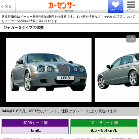
戻る
お気に入り
メニュー
新車時価格はメーカー発表当時の車両本体価格です。また基本情報など、その他の項目について
もメーカー発表時の情報に基いています。
ジャガー Sタイプの燃費
1/5
04年(H16)5月、MC時のフロント。仕様はグレードにより異なります
JC08モード
10・15モード
-km/L
6.5～8.4km/L