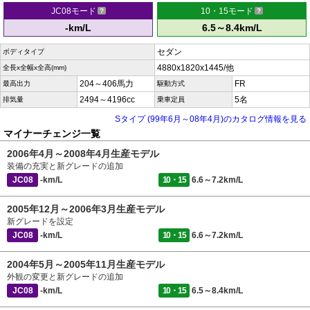
JC08モード
10・15モード
-km/L
6.5～8.4km/L
セダン
ボディタイプ
4880x1820x1445/他
全長x全幅x全高(mm)
204～406馬力
FR
最高出力
駆動方式
2494～4196cc
5名
排気量
乗車定員
Sタイプ (99年6月～08年4月)のカタログ情報を見る
マイナーチェンジ一覧
2006年4月～2008年4月生産モデル
装備の充実と新グレードの追加
JC08
-km/L
10・15
6.6～7.2km/L
2005年12月～2006年3月生産モデル
新グレードを設定
JC08
-km/L
10・15
6.6～7.2km/L
2004年5月～2005年11月生産モデル
外観の変更と新グレードの追加
JC08
-km/L
10・15
6.5～8.4km/L