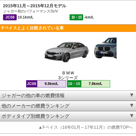
2015年11月～2015年12月モデル
ジャガー初のパフォーマンスSUV
JC08
10.1km/L
10・15
-km/L
Fペイスとよく比較されている車
ＢＭＷ
3シリーズ
JC08
9.9km/L
10・15
7.9km/L
ジャガーの他の車の燃費情報
他のメーカーの燃費ランキング
ボディタイプ別燃費ランキング
▲Fペイス（16年01月～17年11月）の燃費TOPへ