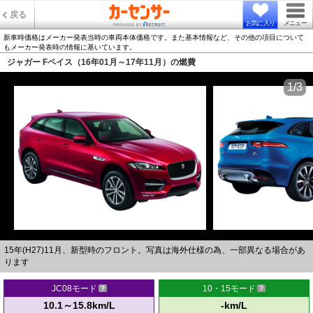
戻る
お気に入り
メニュー
新車時価格はメーカー発表当時の車両本体価格です。また基本情報など、その他の項目について
もメーカー発表時の情報に基いています。
ジャガー Fペイス（16年01月～17年11月）の燃費
1/3
15年(H27)11月、新型時のフロント。写真は海外仕様の為、一部異なる場合があ
ります
JC08モード
10・15モード
10.1～15.8km/L
-km/L