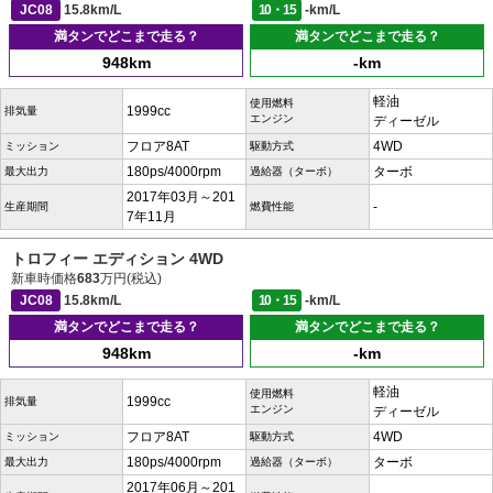
JC08
15.8km/L
10・15
-km/L
満タンでどこまで走る？
満タンでどこまで走る？
948km
-km
軽油
使用燃料
1999cc
排気量
エンジン
ディーゼル
フロア8AT
4WD
ミッション
駆動方式
180ps/4000rpm
ターボ
最大出力
過給器（ターボ）
2017年03月～201
-
生産期間
燃費性能
7年11月
トロフィー エディション 4WD
新車時価格
683
万円(税込)
JC08
15.8km/L
10・15
-km/L
満タンでどこまで走る？
満タンでどこまで走る？
948km
-km
軽油
使用燃料
1999cc
排気量
エンジン
ディーゼル
フロア8AT
4WD
ミッション
駆動方式
180ps/4000rpm
ターボ
最大出力
過給器（ターボ）
2017年06月～201