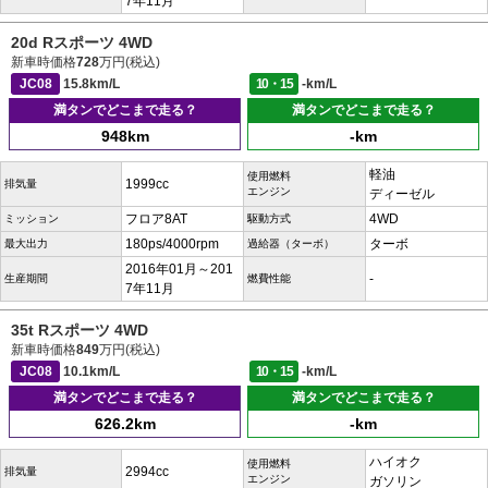
7年11月
20d Rスポーツ 4WD
新車時価格
728
万円(税込)
JC08
15.8km/L
10・15
-km/L
満タンでどこまで走る？
満タンでどこまで走る？
948km
-km
軽油
使用燃料
1999cc
排気量
エンジン
ディーゼル
フロア8AT
4WD
ミッション
駆動方式
180ps/4000rpm
ターボ
最大出力
過給器（ターボ）
2016年01月～201
-
生産期間
燃費性能
7年11月
35t Rスポーツ 4WD
新車時価格
849
万円(税込)
JC08
10.1km/L
10・15
-km/L
満タンでどこまで走る？
満タンでどこまで走る？
626.2km
-km
ハイオク
使用燃料
2994cc
排気量
エンジン
ガソリン