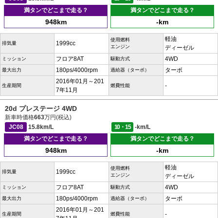
満タンでどこまで走る？
満タンでどこまで走る？
948km
-km
軽油
使用燃料
1999cc
排気量
エンジン
ディーゼル
フロア8AT
4WD
ミッション
駆動方式
180ps/4000rpm
ターボ
最大出力
過給器（ターボ）
2016年01月～201
-
生産期間
燃費性能
7年11月
20d プレステージ 4WD
新車時価格
663
万円(税込)
JC08
15.8km/L
10・15
-km/L
満タンでどこまで走る？
満タンでどこまで走る？
948km
-km
軽油
使用燃料
1999cc
排気量
エンジン
ディーゼル
フロア8AT
4WD
ミッション
駆動方式
180ps/4000rpm
ターボ
最大出力
過給器（ターボ）
2016年01月～201
-
生産期間
燃費性能