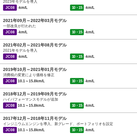
2023年モデルを導入
JC08
-km/L
10・15
-km/L
2021年09月～2022年03月モデル
一部改良が行われた
JC08
-km/L
10・15
-km/L
2021年02月～2021年08月モデル
2021年モデルを導入
JC08
-km/L
10・15
-km/L
2019年10月～2021年01月モデル
消費税の変更により価格を修正
JC08
10.1～15.8km/L
10・15
-km/L
2018年12月～2019年09月モデル
ハイパフォーマンスモデルが追加
JC08
10.1～15.8km/L
10・15
-km/L
2017年12月～2018年11月モデル
インジニウムエンジンを導入、新グレード、ポートフォリオを設定
JC08
10.1～15.8km/L
10・15
-km/L