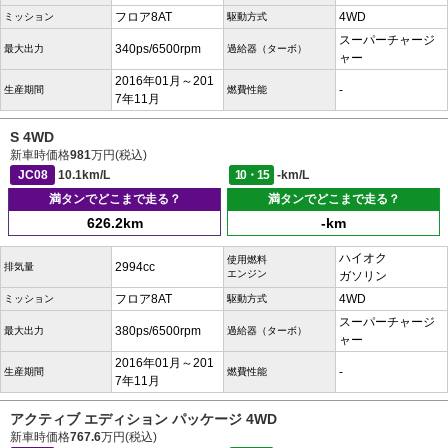
フロア8AT
4WD
ミッション
駆動方式
スーパーチャージ
340ps/6500rpm
最大出力
過給器（ターボ）
ャー
2016年01月～201
-
生産期間
燃費性能
7年11月
S 4WD
新車時価格
981
万円(税込)
JC08
10.1km/L
10・15
-km/L
満タンでどこまで走る？
満タンでどこまで走る？
626.2km
-km
ハイオク
使用燃料
2994cc
排気量
エンジン
ガソリン
フロア8AT
4WD
ミッション
駆動方式
スーパーチャージ
380ps/6500rpm
最大出力
過給器（ターボ）
ャー
2016年01月～201
-
生産期間
燃費性能
7年11月
アクティブ エディション パッケージ 4WD
新車時価格
767.6
万円(税込)