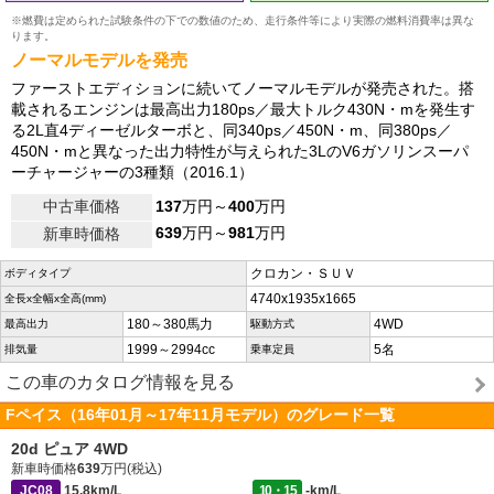
※燃費は定められた試験条件の下での数値のため、走行条件等により実際の燃料消費率は異な
ります。
ノーマルモデルを発売
ファーストエディションに続いてノーマルモデルが発売された。搭
載されるエンジンは最高出力180ps／最大トルク430N・mを発生す
る2L直4ディーゼルターボと、同340ps／450N・m、同380ps／
450N・mと異なった出力特性が与えられた3LのV6ガソリンスーパ
ーチャージャーの3種類（2016.1）
中古車価格
137
万円～
400
万円
639
万円～
981
万円
新車時価格
クロカン・ＳＵＶ
ボディタイプ
4740x1935x1665
全長x全幅x全高(mm)
180～380馬力
4WD
最高出力
駆動方式
1999～2994cc
5名
排気量
乗車定員
この車のカタログ情報を見る
Fペイス（16年01月～17年11月モデル）のグレード一覧
20d ピュア 4WD
新車時価格
639
万円(税込)
JC08
15.8km/L
10・15
-km/L