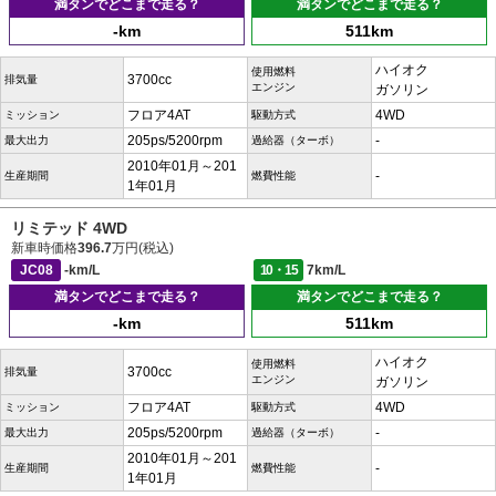
満タンでどこまで走る？
満タンでどこまで走る？
-km
511km
ハイオク
使用燃料
3700cc
排気量
エンジン
ガソリン
フロア4AT
4WD
ミッション
駆動方式
205ps/5200rpm
-
最大出力
過給器（ターボ）
2010年01月～201
-
生産期間
燃費性能
1年01月
リミテッド 4WD
新車時価格
396.7
万円(税込)
JC08
-km/L
10・15
7km/L
満タンでどこまで走る？
満タンでどこまで走る？
-km
511km
ハイオク
使用燃料
3700cc
排気量
エンジン
ガソリン
フロア4AT
4WD
ミッション
駆動方式
205ps/5200rpm
-
最大出力
過給器（ターボ）
2010年01月～201
-
生産期間
燃費性能
1年01月