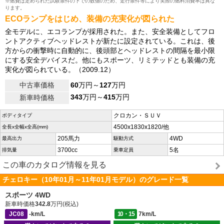
※燃費は定められた試験条件の下での数値のため、走行条件等により実際の燃料消費率は異な
ります。
ECOランプをはじめ、装備の充実化が図られた
全モデルに、エコランプが採用された。また、安全装備としてフロ
ントアクティブヘッドレストが新たに設定されている。これは、後
方からの衝撃時に自動的に、後頭部とヘッドレストの間隔を最小限
にする安全デバイスだ。他にもスポーツ、リミテッドとも装備の充
実化が図られている。（2009.12）
中古車価格
60
万円～
127
万円
343
万円～
415
万円
新車時価格
クロカン・ＳＵＶ
ボディタイプ
4500x1830x1820/他
全長x全幅x全高(mm)
205馬力
4WD
最高出力
駆動方式
3700cc
5名
排気量
乗車定員
この車のカタログ情報を見る
チェロキー（10年01月～11年01月モデル）のグレード一覧
スポーツ 4WD
新車時価格
342.8
万円(税込)
JC08
-km/L
10・15
7km/L