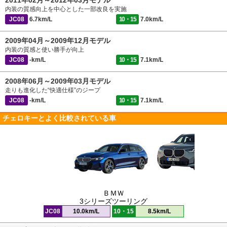
2011年02月～2012年03月モデル
内装の質感向上を中心とした一部改良を実施
JC08
6.7km/L
10・15
7.0km/L
2009年04月～2009年12月モデル
内装の質感と使い勝手が向上
JC08
-km/L
10・15
7.1km/L
2008年06月～2009年03月モデル
走りも進化した“快適仕様”のジープ
JC08
-km/L
10・15
7.1km/L
チェロキーとよく比較されている車
ＢＭＷ
3シリーズツーリング
JC08
10.0km/L
10・15
8.5km/L