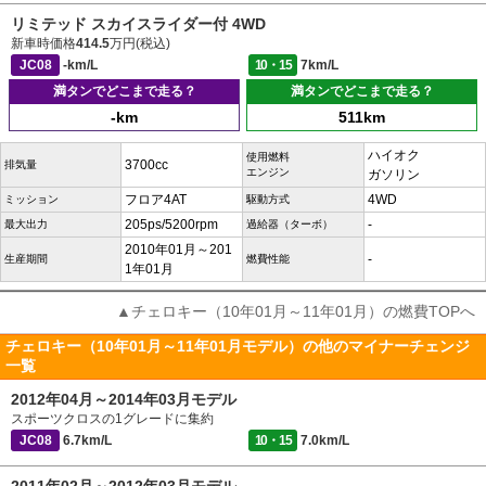
リミテッド スカイスライダー付 4WD
新車時価格
414.5
万円(税込)
JC08
-km/L
10・15
7km/L
満タンでどこまで走る？
満タンでどこまで走る？
-km
511km
ハイオク
使用燃料
3700cc
排気量
エンジン
ガソリン
フロア4AT
4WD
ミッション
駆動方式
205ps/5200rpm
-
最大出力
過給器（ターボ）
2010年01月～201
-
生産期間
燃費性能
1年01月
▲チェロキー（10年01月～11年01月）の燃費TOPへ
チェロキー（10年01月～11年01月モデル）の他のマイナーチェンジ
一覧
2012年04月～2014年03月モデル
スポーツクロスの1グレードに集約
JC08
6.7km/L
10・15
7.0km/L