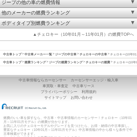
ジープの他の車の燃費情報
他のメーカーの燃費ランキング
ボディタイプ別燃費ランキング
▲チェロキー（10年01月～11年01月）の燃費TOPへ
中古車トップ
中古車メーカー一覧
ジープの中古車
チェロキーの中古車
チェロキー(10年01
中古車トップ
燃費ランキング
ジープの燃費ランキング
チェロキーの燃費
チェロキー(10年
中古車情報ならカーセンサー
カーセンサーエッジ・輸入車
車買取・車査定
中古車リース
プライバシーポリシー
利用規約
サイトマップ
お問い合わせ
燃費のいい車を探すなら、中古車・中古車情報のカーセンサー！チェロキー（10年01
月～11年01月モデル）の燃費が分かります。
お気に入りのチェロキーモデルやグレードを見つけたら、お得・納得の中古車探し。
豊富なチェロキー（10年01月～11年01月モデル）中古車情報の中から様々な条件で中
古車検索ができます。