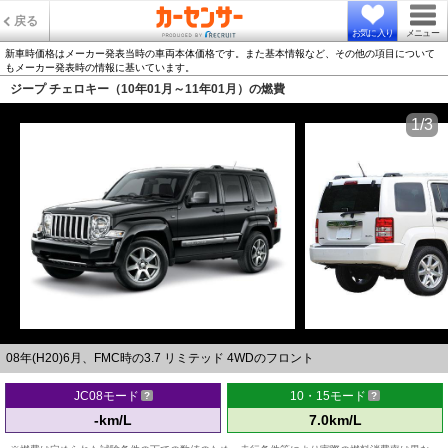
戻る
お気に入り
メニュー
新車時価格はメーカー発表当時の車両本体価格です。また基本情報など、その他の項目について
もメーカー発表時の情報に基いています。
ジープ チェロキー（10年01月～11年01月）の燃費
1/3
08年(H20)6月、FMC時の3.7 リミテッド 4WDのフロント
JC08モード
10・15モード
-km/L
7.0km/L