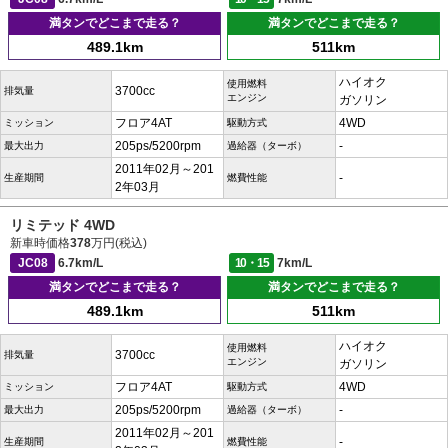
満タンでどこまで走る？
満タンでどこまで走る？
489.1km
511km
ハイオク
使用燃料
3700cc
排気量
エンジン
ガソリン
フロア4AT
4WD
ミッション
駆動方式
205ps/5200rpm
-
最大出力
過給器（ターボ）
2011年02月～201
-
生産期間
燃費性能
2年03月
リミテッド 4WD
新車時価格
378
万円(税込)
JC08
6.7km/L
10・15
7km/L
満タンでどこまで走る？
満タンでどこまで走る？
489.1km
511km
ハイオク
使用燃料
3700cc
排気量
エンジン
ガソリン
フロア4AT
4WD
ミッション
駆動方式
205ps/5200rpm
-
最大出力
過給器（ターボ）
2011年02月～201
-
生産期間
燃費性能