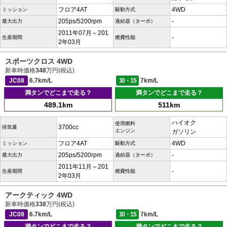
フロア4AT
4WD
ミッション
駆動方式
205ps/5200rpm
-
最大出力
過給器（ターボ）
2011年07月～201
-
生産期間
燃費性能
2年03月
スポーツクロス 4WD
新車時価格
348
万円(税込)
JC08
6.7km/L
10・15
7km/L
満タンでどこまで走る？
満タンでどこまで走る？
489.1km
511km
ハイオク
使用燃料
3700cc
排気量
エンジン
ガソリン
フロア4AT
4WD
ミッション
駆動方式
205ps/5200rpm
-
最大出力
過給器（ターボ）
2011年11月～201
-
生産期間
燃費性能
2年03月
アークティック 4WD
新車時価格
338
万円(税込)
JC08
6.7km/L
10・15
7km/L
満タンでどこまで走る？
満タンでどこまで走る？