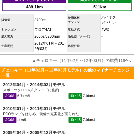
489.1km
511km
ハイオク
使用燃料
3700cc
排気量
エンジン
ガソリン
フロア4AT
4WD
ミッション
駆動方式
205ps/5200rpm
-
最大出力
過給器（ターボ）
2012年01月～201
-
生産期間
燃費性能
2年03月
▲チェロキー（11年02月～12年03月）の燃費TOPへ
チェロキー（11年02月～12年03月モデル）の他のマイナーチェンジ
一覧
2012年04月～2014年03月モデル
スポーツクロスの1グレードに集約
JC08
6.7km/L
10・15
7.0km/L
2010年01月～2011年01月モデル
ECOランプをはじめ、装備の充実化が図られた
JC08
-km/L
10・15
7.0km/L
2009年04月～2009年12月モデル