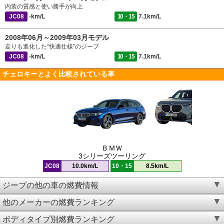
内装の質感と使い勝手が向上
JC08
-km/L
10・15
7.1km/L
2008年06月～2009年03月モデル
走りも進化した“快適仕様”のジープ
JC08
-km/L
10・15
7.1km/L
チェロキーとよく比較されている車
ＢＭＷ
3シリーズツーリング
JC08
10.0km/L
10・15
8.5km/L
ジープの他の車の燃費情報
他のメーカーの燃費ランキング
ボディタイプ別燃費ランキング