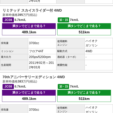
2年03月
リミテッド スカイスライダー付 4WD
新車時価格
395
万円(税込)
JC08
6.7km/L
10・15
7km/L
満タンでどこまで走る？
満タンでどこまで走る？
489.1km
511km
ハイオク
使用燃料
3700cc
排気量
エンジン
ガソリン
フロア4AT
4WD
ミッション
駆動方式
205ps/5200rpm
-
最大出力
過給器（ターボ）
2011年02月～201
-
生産期間
燃費性能
2年03月
70thアニバーサリーエディション 4WD
新車時価格
383
万円(税込)
JC08
6.7km/L
10・15
7km/L
満タンでどこまで走る？
満タンでどこまで走る？
489.1km
511km
ハイオク
使用燃料
3700cc
排気量
エンジン
ガソリン