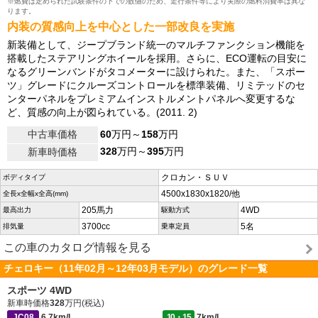
※燃費は定められた試験条件の下での数値のため、走行条件等により実際の燃料消費率は異な
ります。
内装の質感向上を中心とした一部改良を実施
新装備として、ジープブランド統一のマルチファンクション機能を
搭載したステアリングホイールを採用。さらに、ECO運転の目安に
なるグリーンバンドがタコメーターに設けられた。また、「スポー
ツ」グレードにクルーズコントロールを標準装備、リミテッドのセ
ンターパネルをプレミアムインストルメントパネルへ変更するな
ど、質感の向上が図られている。(2011. 2)
中古車価格
60
万円～
158
万円
328
万円～
395
万円
新車時価格
クロカン・ＳＵＶ
ボディタイプ
4500x1830x1820/他
全長x全幅x全高(mm)
205馬力
4WD
最高出力
駆動方式
3700cc
5名
排気量
乗車定員
この車のカタログ情報を見る
チェロキー（11年02月～12年03月モデル）のグレード一覧
スポーツ 4WD
新車時価格
328
万円(税込)
JC08
6.7km/L
10・15
7km/L