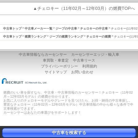
▲チェロキー（11年02月～12年03月）の燃費TOPへ
中古車トップ
中古車メーカー一覧
ジープの中古車
チェロキーの中古車
チェロキー(11年02
中古車トップ
燃費ランキング
ジープの燃費ランキング
チェロキーの燃費
チェロキー(11年
中古車情報ならカーセンサー
カーセンサーエッジ・輸入車
車買取・車査定
中古車リース
プライバシーポリシー
利用規約
サイトマップ
お問い合わせ
燃費のいい車を探すなら、中古車・中古車情報のカーセンサー！チェロキー（11年02
月～12年03月モデル）の燃費が分かります。
お気に入りのチェロキーモデルやグレードを見つけたら、お得・納得の中古車探し。
豊富なチェロキー（11年02月～12年03月モデル）中古車情報の中から様々な条件で中
古車検索ができます。
カーセンサーはあなたの車選びをサポートします！
中古車を検索する