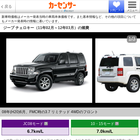
戻る
お気に入り
メニュー
新車時価格はメーカー発表当時の車両本体価格です。また基本情報など、その他の項目について
もメーカー発表時の情報に基いています。
ジープ チェロキー（11年02月～12年03月）の燃費
1/3
08年(H20)6月、FMC時の3.7 リミテッド 4WDのフロント
JC08モード
10・15モード
6.7km/L
7.0km/L