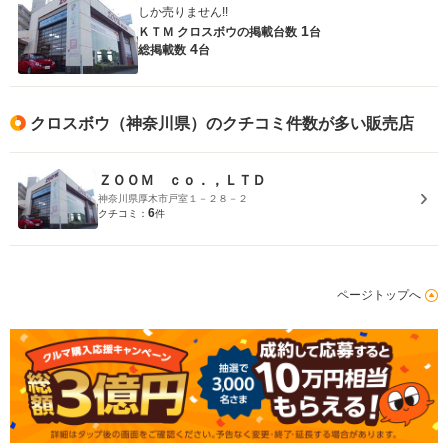
しか売りません!!
1
ＫＴＭ クロスボウの
掲載台数
台
4
総掲載数
台
クロスボウ（神奈川県）のクチコミ件数が多い販売店
ＺＯＯＭ ｃｏ．，ＬＴＤ
神奈川県厚木市戸室１－２８－２
6
クチコミ：
件
ページトップへ