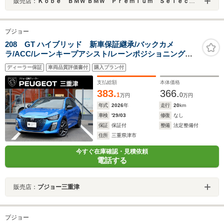
販売店：
Ｋｏｂｅ ＢＭＷ ＢＭＷ Ｐｒｅｍｉｕｍ Ｓｅｌｅｃｔｉｏｎ 三宮
プジョー
208 GT ハイブリッド 新車保証継承/バックカメ
ラ/ACC/レーンキープアシスト/レーンポジショニングア
シスト/ブラインドスポットモニター/LEDヘッドライト/フ
ディーラー保証
車両品質評価書付
購入プラン付
ロント・バックソナー/アップルカープレイ/アンドロイド
オート
支払総額
本体価格
383.
366.
1
0
万円
万円
年式
2026
年
走行
20
km
車検
'29/03
修復
なし
保証
保証付
整備
法定整備付
住所
三重県津市
今すぐ在庫確認・見積依頼
電話する
販売店：
プジョー三重津
プジョー