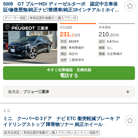
5008 GT ブルーHDi ディーゼルターボ 認定中古車保
証/修復歴無/純正ナビ/禁煙車/純正18インチアルミホイー
ル/ETC/コントロール/LEDヘッドライト/バックモニター/
ディーラー保証
車両品質評価書付
購入プラン付
ブラインドスポットモニター/ルーフレール
支払総額
本体価格
231.
210.
1
0
万円
万円
年式
2019
年
走行
4.8
万km
車検
車検整備付
修復
なし
保証
保証付
整備
法定整備付
住所
三重県津市
今すぐ在庫確認・見積依頼
電話する
販売店：
プジョー三重津
ミニ
ミニ クーパーD 3ドア ナビ ETC 衝突軽減ブレーキ ア
イドリングストップ 障害物ソナー 純正ホイール
販売店保証
車両品質評価書付
購入プラン付
オンライン相談可