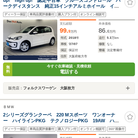
up! high up! 認定中古車 クルーズコントロール パ
ークディスタンス 純正15インチアルミホイール イン
テリアアンビエントライト マルチファンクション シ
ディーラー保証
車両品質評価書付
購入プラン付
オンライン相談可
ートヒーター マニュアルエアコン 革巻きブレーキレ
バー 禁煙車
支払総額
本体価格
99.
86.
9
6
万円
万円
年式
2018
年
走行
5.3
万km
車検
'27/07
修復
なし
保証
保証付
整備
法定整備付
住所
大阪府枚方市
今すぐ在庫確認・見積依頼
無
電話する
料
販売店：
フォルクスワーゲン 大阪枚方
ＢＭＷ
2シリーズグランクーペ 220 Mスポーツ ワンオーナ
ー ハイラインPKG テクノロジーPKG 19AW ハー
マンカードン ヴィガンザブラック ヘッドアップディ
ディーラー保証
車両品質評価書付
購入プラン付
オンライン相談可
360°画像付
スプレイ アクティブクルーズC 全周囲カメラ シート