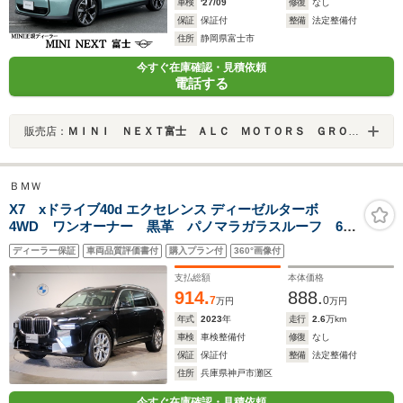
車検
'27/09
修復
なし
保証
保証付
整備
法定整備付
住所
静岡県富士市
今すぐ在庫確認・見積依頼
電話する
販売店：
ＭＩＮＩ ＮＥＸＴ富士 ＡＬＣ ＭＯＴＯＲＳ ＧＲＯＵＰ
ＢＭＷ
X7 xドライブ40d エクセレンス ディーゼルターボ
4WD ワンオーナー 黒革 パノマラガラスルーフ 6人
乗り ハーマンカードンサウンドシステム シートヒー
ディーラー保証
車両品質評価書付
購入プラン付
360°画像付
ター&ベンチレーション ステアリングヒーター ブライ
ンドスポットモニター 全周囲カメラ LEDヘッドライ
支払総額
本体価格
ト
914.
888.
7
0
万円
万円
年式
2023
年
走行
2.6
万km
車検
車検整備付
修復
なし
保証
保証付
整備
法定整備付
住所
兵庫県神戸市灘区
今すぐ在庫確認・見積依頼