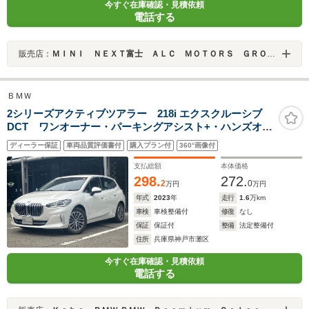
今すぐ在庫確認・見積依頼
電話する
販売店：
ＭＩＮＩ ＮＥＸＴ富士 ＡＬＣ ＭＯＴＯＲＳ ＧＲＯＵＰ
ＢＭＷ
2シリーズアクティブツアラー 218i エクスクルーシブ
DCT ワンオーナー・パーキングアシスト+・ハンズオフ
ACC・360度カメラ・ヘッドアップディスプレイ・シート
ディーラー保証
車両品質評価書付
購入プラン付
360°画像付
ヒーター・AppleCarPlay・内蔵ドラレコ・パワーシー
ト・電動リアゲート・17インチAW・ETC・禁煙車
支払総額
本体価格
298.
272.
2
0
万円
万円
年式
2023
年
走行
1.6
万km
車検
車検整備付
修復
なし
保証
保証付
整備
法定整備付
住所
兵庫県神戸市灘区
今すぐ在庫確認・見積依頼
電話する