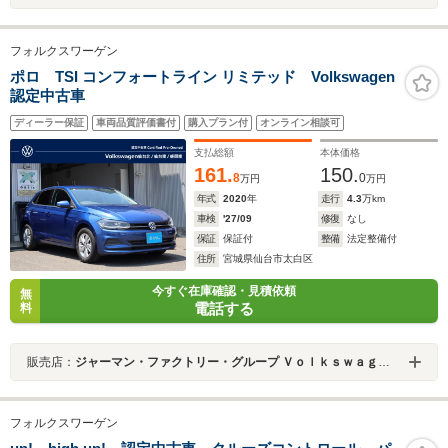
フォルクスワーゲン
ポロ TSI コンフォートライン リミテッド Volkswagen
認定中古車
ディーラー保証
車両品質評価書付
購入プラン付
オンライン相談可
支払総額
本体価格
161.
150.
8
0
万円
万円
年式
2020
年
走行
4.3
万km
車検
'27/09
修復
なし
保証
保証付
整備
法定整備付
住所
宮城県仙台市太白区
今すぐ在庫確認・見積依頼
無
電話する
料
販売店：
ジャーマン・ファクトリー・グループ Ｖｏｌｋｓｗａｇｅｎ仙台南／（株）トライ・ブイ
フォルクスワーゲン