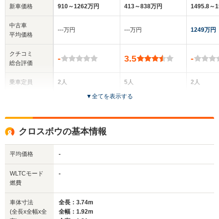
新車価格
910～1262万円
413～838万円
1495.8～
中古車
‐‐‐万円
‐‐‐万円
1249万円
平均価格
クチコミ
-
3.5
-
総合評価
乗車定員
2人
5人
2人
▼
全てを表示する
ドア数
2ドア
4ドア
-
全高
全高
全
クロスボウの基本情報
1.23m
1.44m
1
平均価格
-
全幅
全幅
全
WLTCモード
-
サイズ
1.82m
1.75m
1.
燃費
全長
全長
(全長x全幅x全高)
4.21m
4.59m～4.61m
4.
車体寸法
全長：3.74m
(全長x全幅x全
全幅：1.92m