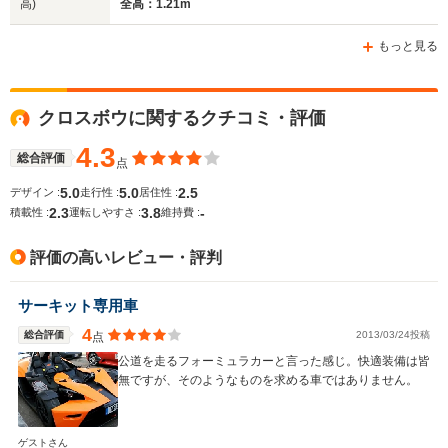
高)
全高：1.21m
ホイールベース
ホイールベース
ホイー
-m
-m
もっと見る
クロスボウに関するクチコミ・評価
WLTCモード
-
-
-
燃費
4.3
総合評価
点
5.0
5.0
2.5
デザイン :
走行性 :
居住性 :
2.3
3.8
-
積載性 :
運転しやすさ :
維持費 :
排気量
1499～1998cc
1995～2958cc
3456cc
評価の高いレビュー・評判
駆動方式
FR
FF
MR
サーキット専用車
4
総合評価
2013/03/24投稿
点
公道を走るフォーミュラカーと言った感じ。快適装備は皆
無ですが、そのようなものを求める車ではありません。
ゲストさん