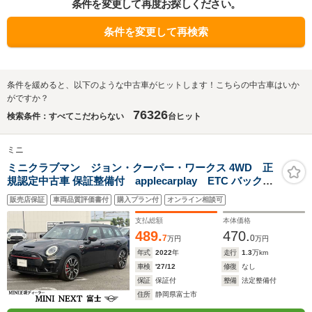
条件を変更して再度お探しください。
条件を変更して再検索
条件を緩めると、以下のような中古車がヒットします！こちらの中古車はいか
がですか？
76326
検索条件：すべてこだわらない
台ヒット
ミニ
ミニクラブマン ジョン・クーパー・ワークス 4WD 正
規認定中古車 保証整備付 applecarplay ETC バックカ
メラ 衝突軽減ブレーキ アイドリングストップ 障害物ソナ
販売店保証
車両品質評価書付
購入プラン付
オンライン相談可
ー アクティブクルコン LEDライト 純正ホイール
支払総額
本体価格
489.
470.
7
0
万円
万円
年式
2022
年
走行
1.3
万km
車検
'27/12
修復
なし
保証
保証付
整備
法定整備付
住所
静岡県富士市