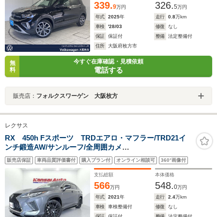
339.
326.
9
5
万円
万円
年式
2025
年
走行
0.8
万km
車検
'28/03
修復
なし
保証
保証付
整備
法定整備付
住所
大阪府枚方市
今すぐ在庫確認・見積依頼
無
電話する
料
販売店：
フォルクスワーゲン 大阪枚方
レクサス
RX 450h Fスポーツ TRDエアロ・マフラー/TRD21イ
ンチ鍛造AW/サンルーフ/全周囲カメ
ラ/HUD/BSM/ETC2.0/黒革シート/前後席シートヒーター/
販売店保証
車両品質評価書付
購入プラン付
オンライン相談可
360°画像付
ベンチレーション/後席電動可倒/前後ドラレコ/ワンオーナ
ー/寒冷地仕様
支払総額
本体価格
566
548.
0
万円
万円
年式
2021
年
走行
2.4
万km
車検
車検整備付
修復
なし
保証
保証付
整備
法定整備付