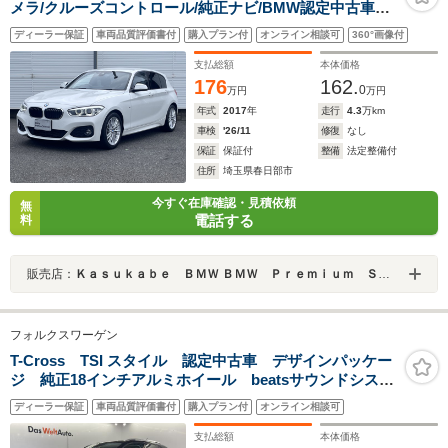
メラ/クルーズコントロール/純正ナビ/BMW認定中古車保
証
ディーラー保証
車両品質評価書付
購入プラン付
オンライン相談可
360°画像付
支払総額
本体価格
176
162.
0
万円
万円
年式
2017
年
走行
4.3
万km
車検
'26/11
修復
なし
保証
保証付
整備
法定整備付
住所
埼玉県春日部市
今すぐ在庫確認・見積依頼
無
電話する
料
販売店：
Ｋａｓｕｋａｂｅ ＢＭＷ ＢＭＷ Ｐｒｅｍｉｕｍ Ｓｅｌｅｃｔｉｏｎ 春日部
フォルクスワーゲン
T-Cross TSI スタイル 認定中古車 デザインパッケー
ジ 純正18インチアルミホイール beatsサウンドシステ
ム マトリックスLEDヘッドランプ オールインセーフテ
ディーラー保証
車両品質評価書付
購入プラン付
オンライン相談可
ィ デジタルコックピットプロ シートヒーター スマ
ートエントリー
支払総額
本体価格