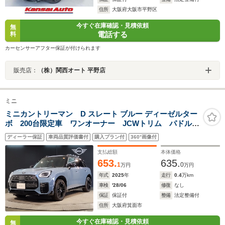
住所
大阪府大阪市平野区
今すぐ在庫確認・見積依頼
無
電話する
料
カーセンサーアフター保証が付けられます
販売店：
（株）関西オート 平野店
ミニ
ミニカントリーマン D スレート ブルー ディーゼルター
ボ 200台限定車 ワンオーナー JCWトリム パドルシ
フト 19インチAW ハーマンカードン 全周囲カメラ
ディーラー保証
車両品質評価書付
購入プラン付
360°画像付
シートヒーター 電動シート ハンドルヒータ 追従式
クルコン パドルシフト ヘッドアップディスプレイ
支払総額
本体価格
653.
635.
1
0
万円
万円
年式
2025
年
走行
0.4
万km
車検
'28/06
修復
なし
保証
保証付
整備
法定整備付
住所
大阪府箕面市
今すぐ在庫確認・見積依頼
無