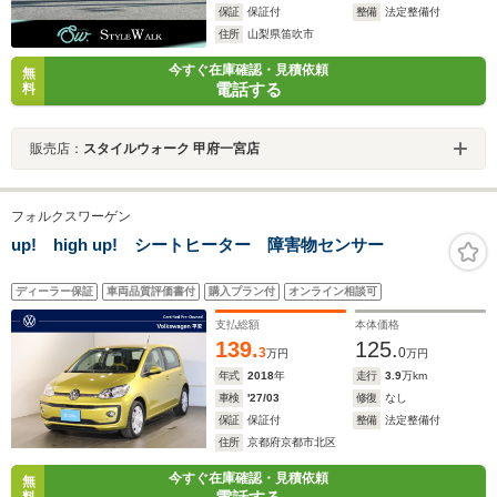
保証
保証付
整備
法定整備付
住所
山梨県笛吹市
今すぐ在庫確認・見積依頼
無
電話する
料
販売店：
スタイルウォーク 甲府一宮店
フォルクスワーゲン
up! high up! シートヒーター 障害物センサー
ディーラー保証
車両品質評価書付
購入プラン付
オンライン相談可
支払総額
本体価格
139.
125.
3
0
万円
万円
年式
2018
年
走行
3.9
万km
車検
'27/03
修復
なし
保証
保証付
整備
法定整備付
住所
京都府京都市北区
今すぐ在庫確認・見積依頼
無