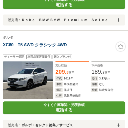
電話する
販売店：
Ｋｏｂｅ ＢＭＷ ＢＭＷ Ｐｒｅｍｉｕｍ Ｓｅｌｅｃｔｉｏｎ 三宮
ボルボ
XC60 T5 AWD クラシック 4WD
ディーラー保証
車両品質評価書付
購入プラン付
支払総額
本体価格
209.
189.
5
8
万円
万円
年式
2016
年
走行
3.8
万km
車検
車検整備付
修復
なし
保証
保証付
整備
法定整備付
住所
徳島県徳島市
今すぐ在庫確認・見積依頼
電話する
販売店：
ボルボ・セレクト徳島／サービス