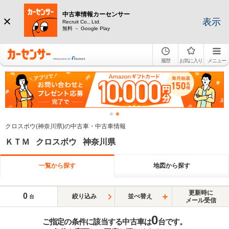
中古車情報カーセンサー
表示
Recruit Co., Ltd.
無料 － Google Play
履歴
お気に入り
メニュー
クロスボウ(神奈川県)の中古車・中古車情報
ＫＴＭ クロスボウ 神奈川県
一覧から探す
地図から探す
更新時に
0
絞り込み
並べ替え
台
メール受信
0
ご指定の条件に該当する中古車は
台です。