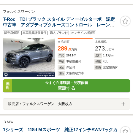
フォルクスワーゲン
T-Roc TDI ブラック スタイル ディーゼルターボ 認定
中古車 アダプティブクルーズコントロール レーンキ
ープアシスト プリクラッシュブレーキ LEDヘッドラ
販売店保証
車両品質評価書付
購入プラン付
オンライン相談可
ンプ ブラックルーフレール 純正18インチアルミホイ
ール パワーバックドア スマートエントリー
支払総額
本体価格
289.
273.
9
3
万円
万円
年式
2022
年
走行
1.2
万km
車検
車検整備付
修復
なし
保証
保証付
整備
法定整備付
住所
大阪府枚方市
今すぐ在庫確認・見積依頼
無
電話する
料
販売店：
フォルクスワーゲン 大阪枚方
ＢＭＷ
1シリーズ 118d Mスポーツ 純正17インチAW/バックカ