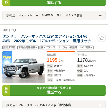
電話する
料
販売店：
Ｈａｎｓｈｉｎ ＢＭＷ ＭＩＮＩ ＮＥＸＴ箕面
米国トヨタ
タンドラ クルーマックス 1794エディション 3.4 V6
4WD 2022年モデル 1794エディション 専用リッチク
リームレザーシート 前席シートヒーター&クーラー 14
販売店保証
車両品質評価書付
購入プラン付
オンライン相談可
360°画像付
インチディスプレイオーディオ パノラミックビュール
ーフ パワーサンシェード JBL12スピーカー 20イン
支払総額
本体価格
チAW
1195.
1178.
2
8
万円
万円
年式
2025
年
走行
4.3
万km
車検
車検整備付
修復
なし
保証
保証付
整備
法定整備付
住所
千葉県千葉市稲毛区
今すぐ在庫確認・見積依頼
無
電話する
料
販売店：
フレックス ランクルＪｅｅｐ千葉北本店