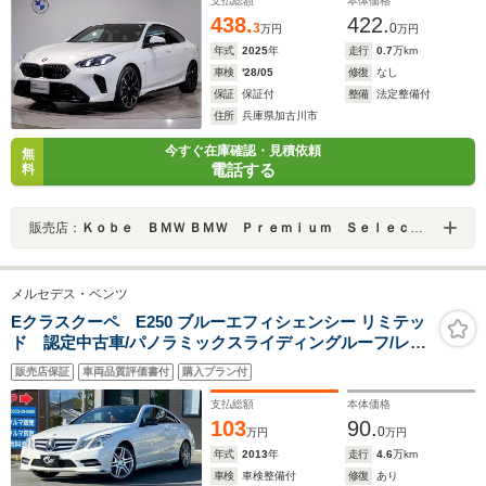
ヒーター アップルカープレイ
支払総額
本体価格
438.
422.
3
0
万円
万円
年式
2025
年
走行
0.7
万km
車検
'28/05
修復
なし
保証
保証付
整備
法定整備付
住所
兵庫県加古川市
今すぐ在庫確認・見積依頼
無
電話する
料
販売店：
Ｋｏｂｅ ＢＭＷ ＢＭＷ Ｐｒｅｍｉｕｍ Ｓｅｌｅｃｔｉｏｎ 加古川
メルセデス・ベンツ
Eクラスクーペ E250 ブルーエフィシェンシー リミテッ
ド 認定中古車/パノラミックスライディングルーフ/レザ
ーシート/純正ナビ/ターボ/バックカメラ/Bluetooth/フル
販売店保証
車両品質評価書付
購入プラン付
セグTV/メモリーシート/シートヒーター/クルコン/18イン
チAW/HIDヘッドライト/ETC
支払総額
本体価格
103
90.
0
万円
万円
年式
2013
年
走行
4.6
万km
車検
車検整備付
修復
あり