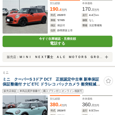
支払総額
本体価格
190.
170.
6
0
万円
万円
年式
2020
年
走行
4.4
万km
車検
'27/05
修復
なし
保証
保証付
整備
法定整備無
住所
静岡県富士市
今すぐ在庫確認・見積依頼
電話する
販売店：
ＭＩＮＩ ＮＥＸＴ富士 ＡＬＣ ＭＯＴＯＲＳ ＧＲＯＵＰ
ミニ
ミニ クーパーS 3ドア DCT 正規認定中古車 新車保証
保証整備付 ナビ ETC ドラレコ バックカメラ 衝突軽減ブ
レーキ アイドリングストップ 障害物ソナー 車線キープ A
販売店保証
車両品質評価書付
購入プラン付
オンライン相談可
クルコン
支払総額
本体価格
380.
360.
4
0
万円
万円
年式
2024
年
走行
0.5
万km