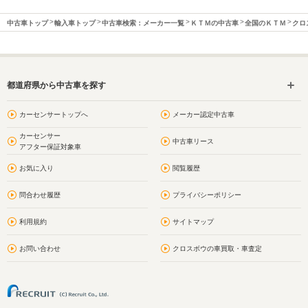
中古車トップ
輸入車トップ
中古車検索：メーカー一覧
ＫＴＭの中古車
全国のＫＴＭ
クロ
都道府県から中古車を探す
カーセンサートップへ
メーカー認定中古車
カーセンサー
中古車リース
アフター保証対象車
お気に入り
閲覧履歴
問合わせ履歴
プライバシーポリシー
利用規約
サイトマップ
お問い合わせ
クロスボウの車買取・車査定