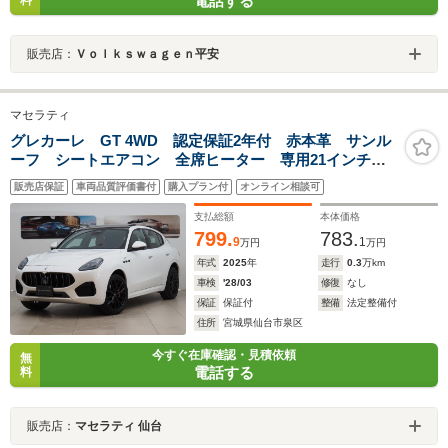
電話する
料
販売店：
Ｖｏｌｋｓｗａｇｅｎ平安
マセラティ
グレカーレ GT 4WD 認定保証2年付 赤本革 サンル
ーフ シートエアコン 全席ヒーター 専用21インチア
ルミ 後部座席エアコン調整 ハンドルヒーター スカ
販売店保証
車両品質評価書付
購入プラン付
オンライン相談可
イフックサス 衝突軽減 LEDヘッドライト 2.0ETC
支払総額
本体価格
799.
783.
9
1
万円
万円
年式
2025
年
走行
0.3
万km
車検
'28/03
修復
なし
保証
保証付
整備
法定整備付
住所
宮城県仙台市泉区
今すぐ在庫確認・見積依頼
無
電話する
料
販売店：
マセラティ 仙台