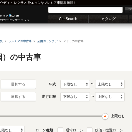
ウディ
・
レクサス
他エッジなプレミア車情報満載！
プ
Car Search
カタログ
車のカーセンサーエッジ
覧
ランチアの中古車
全国のランチア
デドラの中古車
国）の中古車
〜
年式
選択する
〜
走行距離
選択する
上限なし
ローン種類
通常ローン
残価・据置ローン