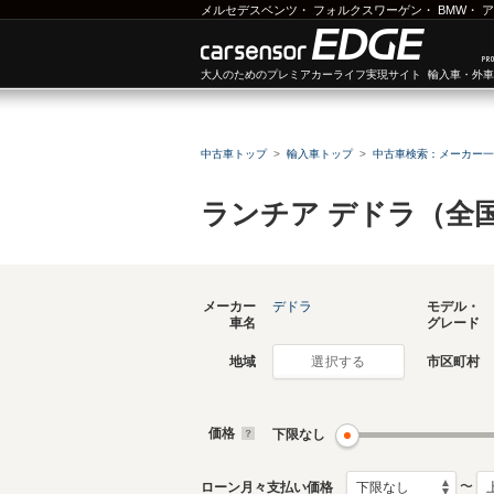
メルセデスベンツ
・
フォルクスワーゲン
・
BMW
・
ア
大人のためのプレミアカーライフ実現サイト 輸入車・外
中古車トップ
輸入車トップ
中古車検索：メーカー一
ランチア デドラ（全
メーカー
デドラ
モデル・
車名
グレード
地域
市区町村
選択する
価格
下限なし
〜
ローン月々支払い価格