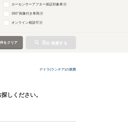
カーセンサーアフター保証対象車
360
°画像付き車両
オンライン相談可
0
条件をクリア
台 検索する
デドラ(ランチア)の燃費
お探しください。