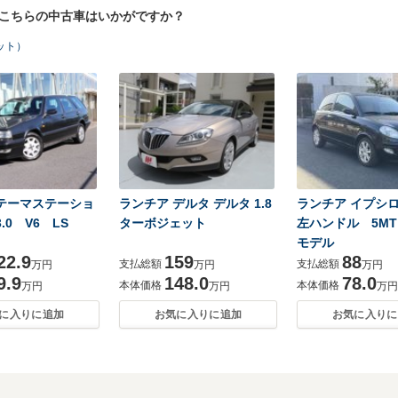
！こちらの中古車はいかがですか？
ット）
 テーマステーショ
ランチア デルタ デルタ 1.8
ランチア イプシロ
.0 V6 LS
ターボジェット
左ハンドル 5MT
モデル
22.9
159
88
支払総額
支払総額
万円
万円
万円
9.9
148.0
78.0
本体価格
本体価格
万円
万円
万円
に入りに追加
お気に入りに追加
お気に入りに