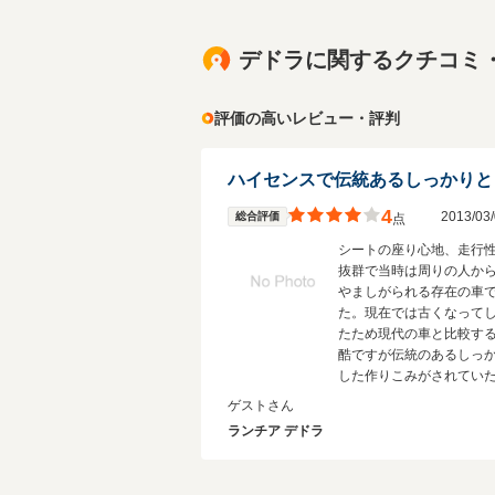
デドラに関するクチコミ
評価の高いレビュー・評判
4
2013/0
総合評価
点
シートの座り心地、走行
抜群で当時は周りの人か
やましがられる存在の車
た。現在では古くなって
たため現代の車と比較す
酷ですが伝統のあるしっ
した作りこみがされてい
と思います。
ゲストさん
ランチア デドラ