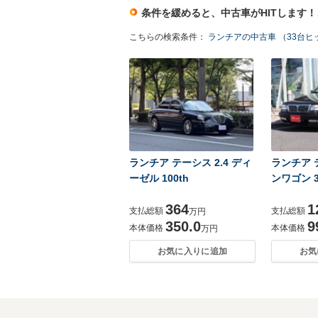
条件を緩めると、中古車がHITします
こちらの検索条件：
ランチアの中古車 （33台ヒ
ランチア テーシス 2.4 ディ
ランチア
ーゼル 100th
ンワゴン 3
364
1
支払総額
支払総額
万円
350.0
9
本体価格
本体価格
万円
お気に入りに追加
お気