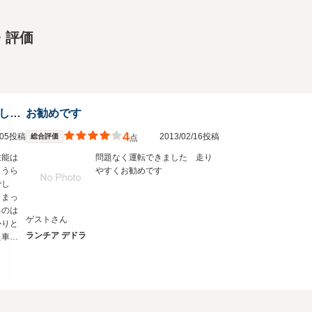
・評価
ハイセンスで伝統あるしっかりとした作り込みがされた車
お勧めです
4
3/05投稿
2013/02/16投稿
総合評価
点
性能は
問題なく運転できました 走り
らうら
やすくお勧めです
でし
しまっ
るのは
ゲストさん
かりと
ランチア デドラ
た車だ