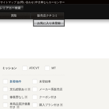
サイトマップ
|
お問い合わせ
|
中古車ならカーセンサー
レミアカー検索
買取
販売店クチコミ
お気に入り
未登録
ミッション
AT/CVT
MT
新着物件
未登録車
支払総額あり
メーカー系販売店
修復歴なし
クーポン付き
車両品質評価書
購入プラン付き
付き