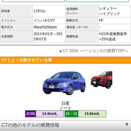
レギュラー
使用燃料
1797cc
排気量
エンジン
ハイブリッド
インパネCVT
FF
ミッション
駆動方式
99ps/5200rpm
-
最大出力
過給器（ターボ）
2011年01月～201
H22年度燃費基準
生産期間
燃費性能
2年07月
+25%達成
▲CT 200h バージョンCの燃費TOPへ
CTとよく比較されている車
日産
ノート
JC08
14.4km/L
10・15
15.6km/L
CTの他のモデルの燃費情報