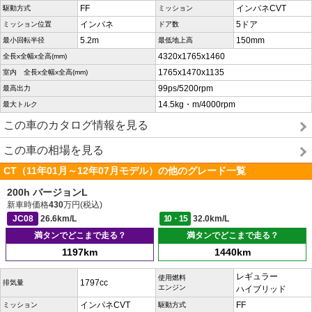
FF
インパネCVT
駆動方式
ミッション
インパネ
5ドア
ミッション位置
ドア数
5.2m
150mm
最小回転半径
最低地上高
4320x1765x1460
全長x全幅x全高(mm)
1765x1470x1135
室内 全長x全幅x全高(mm)
99ps/5200rpm
最高出力
14.5kg・m/4000rpm
最大トルク
この車のカタログ情報を見る
この車の相場を見る
CT（11年01月～12年07月モデル）の他のグレード一覧
200h バージョンL
新車時価格
430
万円(税込)
JC08
26.6km/L
10・15
32.0km/L
満タンでどこまで走る？
満タンでどこまで走る？
1197km
1440km
レギュラー
使用燃料
1797cc
排気量
エンジン
ハイブリッド
インパネCVT
FF
ミッション
駆動方式