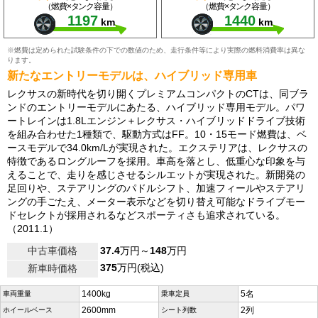
（燃費×タンク容量）
（燃費×タンク容量）
1197
1440
km
km
※燃費は定められた試験条件の下での数値のため、走行条件等により実際の燃料消費率は異な
ります。
新たなエントリーモデルは、ハイブリッド専用車
レクサスの新時代を切り開くプレミアムコンパクトのCTは、同ブラ
ンドのエントリーモデルにあたる、ハイブリッド専用モデル。パワ
ートレインは1.8Lエンジン＋レクサス・ハイブリッドドライブ技術
を組み合わせた1種類で、駆動方式はFF。10・15モード燃費は、ベ
ースモデルで34.0km/Lが実現された。エクステリアは、レクサスの
特徴であるロングルーフを採用。車高を落とし、低重心な印象を与
えることで、走りを感じさせるシルエットが実現された。新開発の
足回りや、ステアリングのパドルシフト、加速フィールやステアリ
ングの手ごたえ、メーター表示などを切り替え可能なドライブモー
ドセレクトが採用されるなどスポーティさも追求されている。
（2011.1）
中古車価格
37.4
万円～
148
万円
375
万円(税込)
新車時価格
1400kg
5名
車両重量
乗車定員
2600mm
2列
ホイールベース
シート列数