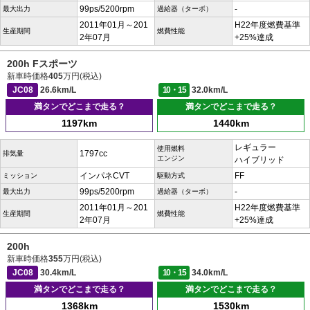
99ps/5200rpm
-
最大出力
過給器（ターボ）
2011年01月～201
H22年度燃費基準
生産期間
燃費性能
2年07月
+25%達成
200h Fスポーツ
新車時価格
405
万円(税込)
JC08
26.6km/L
10・15
32.0km/L
満タンでどこまで走る？
満タンでどこまで走る？
1197km
1440km
レギュラー
使用燃料
1797cc
排気量
エンジン
ハイブリッド
インパネCVT
FF
ミッション
駆動方式
99ps/5200rpm
-
最大出力
過給器（ターボ）
2011年01月～201
H22年度燃費基準
生産期間
燃費性能
2年07月
+25%達成
200h
新車時価格
355
万円(税込)
JC08
30.4km/L
10・15
34.0km/L
満タンでどこまで走る？
満タンでどこまで走る？
1368km
1530km