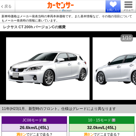
戻る
お気に入り
メニュー
新車時価格はメーカー発表当時の車両本体価格です。また基本情報など、その他の項目について
もメーカー発表時の情報に基いています。
レクサス CT 200h バージョンCの燃費
1/10
11年(H23)1月、新型時のフロント。仕様はグレードにより異なります
JC08モード
10・15モード
26.6km/L(45L)
32.0km/L(45L)
満タン
でどこまで走る？
満タン
でどこまで走る？