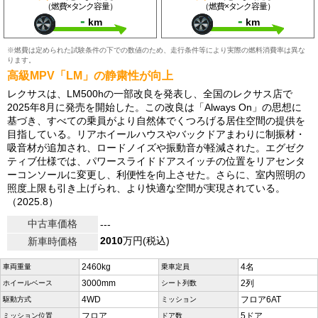
（燃費×タンク容量）
（燃費×タンク容量）
-
-
km
km
※燃費は定められた試験条件の下での数値のため、走行条件等により実際の燃料消費率は異な
ります。
高級MPV「LM」の静粛性が向上
レクサスは、LM500hの一部改良を発表し、全国のレクサス店で
2025年8月に発売を開始した。この改良は「Always On」の思想に
基づき、すべての乗員がより自然体でくつろげる居住空間の提供を
目指している。リアホイールハウスやバックドアまわりに制振材・
吸音材が追加され、ロードノイズや振動音が軽減された。エグゼク
ティブ仕様では、パワースライドドアスイッチの位置をリアセンタ
ーコンソールに変更し、利便性を向上させた。さらに、室内照明の
照度上限も引き上げられ、より快適な空間が実現されている。
（2025.8）
中古車価格
---
2010
万円(税込)
新車時価格
2460kg
4名
車両重量
乗車定員
3000mm
2列
ホイールベース
シート列数
4WD
フロア6AT
駆動方式
ミッション
フロア
5ドア
ミッション位置
ドア数