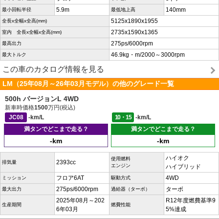
5.9m
140mm
最小回転半径
最低地上高
5125x1890x1955
全長x全幅x全高(mm)
2735x1590x1365
室内 全長x全幅x全高(mm)
275ps/6000rpm
最高出力
46.9kg・m/2000～3000rpm
最大トルク
この車のカタログ情報を見る
LM（25年08月～26年03月モデル）の他のグレード一覧
500h バージョンL 4WD
新車時価格
1500
万円(税込)
JC08
-km/L
10・15
-km/L
満タンでどこまで走る？
満タンでどこまで走る？
-km
-km
ハイオク
使用燃料
2393cc
排気量
エンジン
ハイブリッド
フロア6AT
4WD
ミッション
駆動方式
275ps/6000rpm
ターボ
最大出力
過給器（ターボ）
2025年08月～202
R12年度燃費基準9
生産期間
燃費性能
6年03月
5%達成