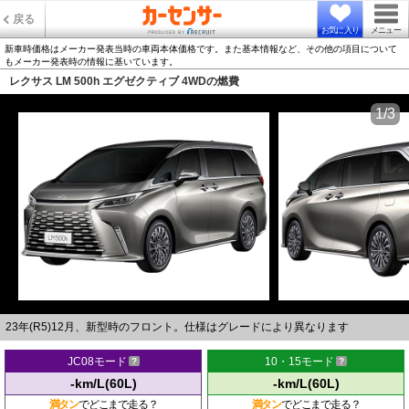
戻る
お気に入り
メニュー
新車時価格はメーカー発表当時の車両本体価格です。また基本情報など、その他の項目について
もメーカー発表時の情報に基いています。
レクサス LM 500h エグゼクティブ 4WDの燃費
1/3
23年(R5)12月、新型時のフロント。仕様はグレードにより異なります
JC08モード
10・15モード
-km/L(60L)
-km/L(60L)
満タン
でどこまで走る？
満タン
でどこまで走る？