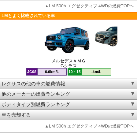
▲LM 500h エグゼクティブ 4WDの燃費TOPへ
LMとよく比較されている車
メルセデスＡＭＧ
Gクラス
JC08
6.6km/L
10・15
-km/L
レクサスの他の車の燃費情報
他のメーカーの燃費ランキング
ボディタイプ別燃費ランキング
車を売却する
▲LM 500h エグゼクティブ 4WDの燃費TOPへ