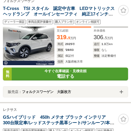
フォルクスワーゲン
T-Cross TSI スタイル 認定中古車 LEDマトリックス
ヘッドランプ オールインセーフティ 純正17インチア
ルミホイール スマートエントリー シートヒーター
ディーラー保証
車両品質評価書付
購入プラン付
オンライン相談可
シルバールーフレール アダプティブクルーズコントロ
ール 7DSG 5人乗
支払総額
本体価格
319.
306.
9
5
万円
万円
年式
2025
年
走行
1.3
万km
車検
'28/03
修復
なし
保証
保証付
整備
法定整備付
住所
大阪府枚方市
今すぐ在庫確認・見積依頼
無
電話する
料
販売店：
フォルクスワーゲン 大阪枚方
レクサス
GSハイブリッド 450h メテオ ブラック インテリア
300台限定車/レッドステッチ黒革シート/サンルーフ/本木
製・革コンビステアリング/障害物センサー/クルーズコン
販売店保証
車両品質評価書付
購入プラン付
オンライン相談可
360°画像付