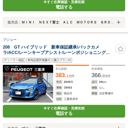
今すぐ在庫確認・見積依頼
電話する
販売店：
ＭＩＮＩ ＮＥＸＴ富士 ＡＬＣ ＭＯＴＯＲＳ ＧＲＯＵＰ
プジョー
208 GT ハイブリッド 新車保証継承/バックカメ
ラ/ACC/レーンキープアシスト/レーンポジショニングア
シスト/ブラインドスポットモニター/LEDヘッドライト/フ
ディーラー保証
車両品質評価書付
購入プラン付
ロント・バックソナー/アップルカープレイ/アンドロイド
オート
支払総額
本体価格
383.
366.
1
0
万円
万円
年式
2026
年
走行
20
km
車検
'29/03
修復
なし
保証
保証付
整備
法定整備付
住所
三重県津市
今すぐ在庫確認・見積依頼
電話する