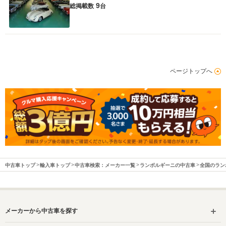
9
総掲載数
台
ホイールベース
-m
WLTCモード
-
ページトップへ
燃費
排気量
2488cc
駆動方式
4WD
中古車トップ
輸入車トップ
中古車検索：メーカー一覧
ランボルギーニの中古車
全国のラン
メーカーから中古車を探す