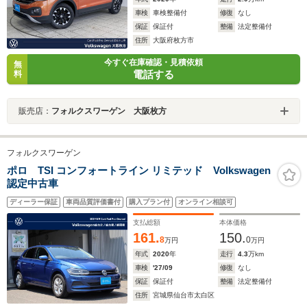
車検
車検整備付
修復
なし
保証
保証付
整備
法定整備付
住所
大阪府枚方市
今すぐ在庫確認・見積依頼
無
電話する
料
販売店：
フォルクスワーゲン 大阪枚方
フォルクスワーゲン
ポロ TSI コンフォートライン リミテッド Volkswagen
認定中古車
ディーラー保証
車両品質評価書付
購入プラン付
オンライン相談可
支払総額
本体価格
161.
150.
8
0
万円
万円
年式
2020
年
走行
4.3
万km
車検
'27/09
修復
なし
保証
保証付
整備
法定整備付
住所
宮城県仙台市太白区