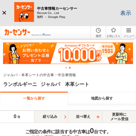
中古車情報カーセンサー
表示
Recruit Co., Ltd.
無料 － Google Play
履歴
お気に入り
メニュー
ジャルパ・本革シートの中古車・中古車情報
ランボルギーニ ジャルパ 本革シート
一覧から探す
地図から探す
更新時に
0
絞り込み
並べ替え
台
メール受信
0
ご指定の条件に該当する中古車は
台です。