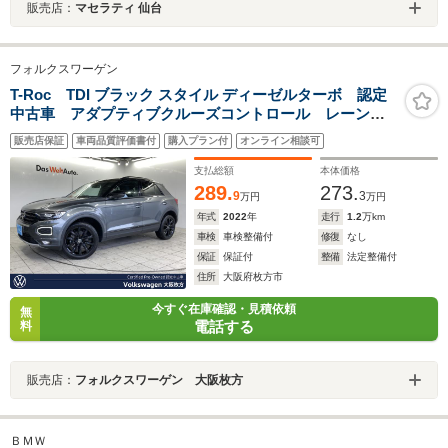
販売店：
マセラティ 仙台
フォルクスワーゲン
T-Roc TDI ブラック スタイル ディーゼルターボ 認定
中古車 アダプティブクルーズコントロール レーンキ
ープアシスト プリクラッシュブレーキ LEDヘッドラ
販売店保証
車両品質評価書付
購入プラン付
オンライン相談可
ンプ ブラックルーフレール 純正18インチアルミホイ
ール パワーバックドア スマートエントリー
支払総額
本体価格
289.
273.
9
3
万円
万円
年式
2022
年
走行
1.2
万km
車検
車検整備付
修復
なし
保証
保証付
整備
法定整備付
住所
大阪府枚方市
今すぐ在庫確認・見積依頼
無
電話する
料
販売店：
フォルクスワーゲン 大阪枚方
ＢＭＷ