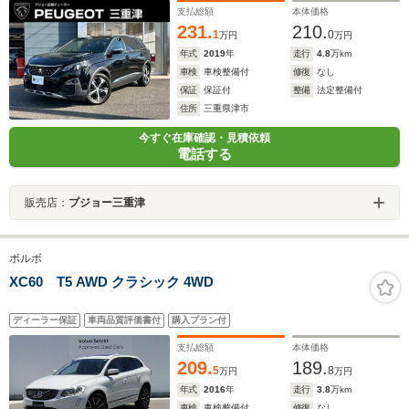
支払総額
本体価格
231.
210.
1
0
万円
万円
年式
2019
年
走行
4.8
万km
車検
車検整備付
修復
なし
保証
保証付
整備
法定整備付
住所
三重県津市
今すぐ在庫確認・見積依頼
電話する
販売店：
プジョー三重津
ボルボ
XC60 T5 AWD クラシック 4WD
ディーラー保証
車両品質評価書付
購入プラン付
支払総額
本体価格
209.
189.
5
8
万円
万円
年式
2016
年
走行
3.8
万km
車検
車検整備付
修復
なし