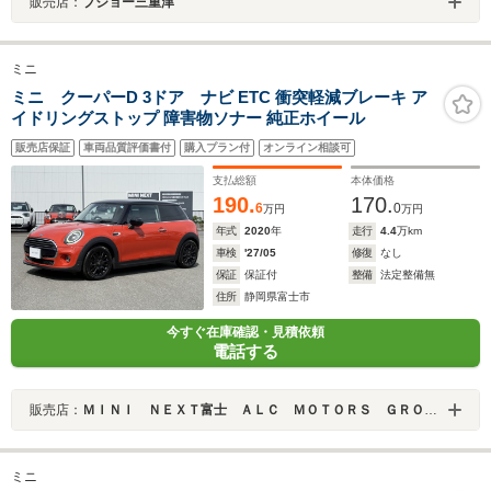
販売店：
プジョー三重津
ミニ
ミニ クーパーD 3ドア ナビ ETC 衝突軽減ブレーキ ア
イドリングストップ 障害物ソナー 純正ホイール
販売店保証
車両品質評価書付
購入プラン付
オンライン相談可
支払総額
本体価格
190.
170.
6
0
万円
万円
年式
2020
年
走行
4.4
万km
車検
'27/05
修復
なし
保証
保証付
整備
法定整備無
住所
静岡県富士市
今すぐ在庫確認・見積依頼
電話する
販売店：
ＭＩＮＩ ＮＥＸＴ富士 ＡＬＣ ＭＯＴＯＲＳ ＧＲＯＵＰ
ミニ