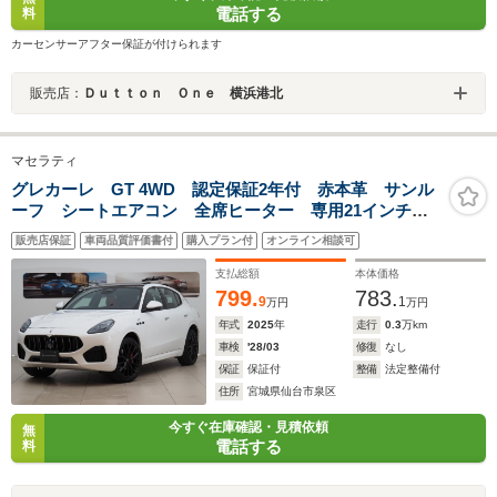
電話する
料
カーセンサーアフター保証が付けられます
販売店：
Ｄｕｔｔｏｎ Ｏｎｅ 横浜港北
マセラティ
グレカーレ GT 4WD 認定保証2年付 赤本革 サンル
ーフ シートエアコン 全席ヒーター 専用21インチア
ルミ 後部座席エアコン調整 ハンドルヒーター スカ
販売店保証
車両品質評価書付
購入プラン付
オンライン相談可
イフックサス 衝突軽減 LEDヘッドライト 2.0ETC
支払総額
本体価格
799.
783.
9
1
万円
万円
年式
2025
年
走行
0.3
万km
車検
'28/03
修復
なし
保証
保証付
整備
法定整備付
住所
宮城県仙台市泉区
今すぐ在庫確認・見積依頼
無
電話する
料