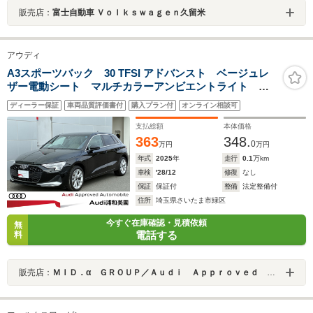
販売店：
富士自動車 Ｖｏｌｋｓｗａｇｅｎ久留米
アウディ
A3スポーツバック 30 TFSI アドバンスト ベージュレ
ザー電動シート マルチカラーアンビエントライト コ
ンビニエンス&アシスタンスパッケージ アダプティブク
ディーラー保証
車両品質評価書付
購入プラン付
オンライン相談可
ルーズ レーンキープ サイドアシスト
支払総額
本体価格
363
348.
0
万円
万円
年式
2025
年
走行
0.1
万km
車検
'28/12
修復
なし
保証
保証付
整備
法定整備付
住所
埼玉県さいたま市緑区
今すぐ在庫確認・見積依頼
無
電話する
料
販売店：
ＭＩＤ．α ＧＲＯＵＰ／Ａｕｄｉ Ａｐｐｒｏｖｅｄ Ａｕｔｏｍｏｂｉｌｅ 浦和美園／株式会社ＭＩＤ