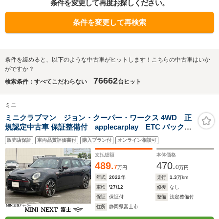
条件を変更して再度お探しください。
条件を変更して再検索
条件を緩めると、以下のような中古車がヒットします！こちらの中古車はいか
がですか？
76662
検索条件：すべてこだわらない
台ヒット
ミニ
ミニクラブマン ジョン・クーパー・ワークス 4WD 正
規認定中古車 保証整備付 applecarplay ETC バックカ
メラ 衝突軽減ブレーキ アイドリングストップ 障害物ソナ
販売店保証
車両品質評価書付
購入プラン付
オンライン相談可
ー アクティブクルコン LEDライト 純正ホイール
支払総額
本体価格
489.
470.
7
0
万円
万円
年式
2022
年
走行
1.3
万km
車検
'27/12
修復
なし
保証
保証付
整備
法定整備付
住所
静岡県富士市