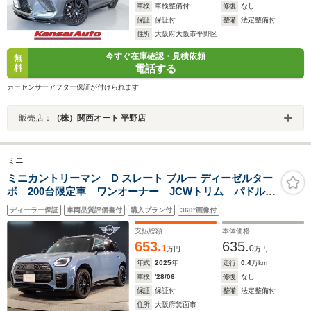
車検
車検整備付
修復
なし
保証
保証付
整備
法定整備付
住所
大阪府大阪市平野区
今すぐ在庫確認・見積依頼
無
電話する
料
カーセンサーアフター保証が付けられます
販売店：
（株）関西オート 平野店
ミニ
ミニカントリーマン D スレート ブルー ディーゼルター
ボ 200台限定車 ワンオーナー JCWトリム パドルシ
フト 19インチAW ハーマンカードン 全周囲カメラ
ディーラー保証
車両品質評価書付
購入プラン付
360°画像付
シートヒーター 電動シート ハンドルヒータ 追従式
クルコン パドルシフト ヘッドアップディスプレイ
支払総額
本体価格
653.
635.
1
0
万円
万円
年式
2025
年
走行
0.4
万km
車検
'28/06
修復
なし
保証
保証付
整備
法定整備付
住所
大阪府箕面市