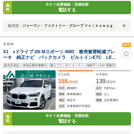
今すぐ在庫確認・見積依頼
無
電話する
料
販売店：
ジャーマン・ファクトリー・グループ Ｖｏｌｋｓｗａｇｅｎ仙台南／（株）トライ・ブイ
ＢＭＷ
NEW
X1 xドライブ 20i Mスポーツ 4WD 衝突被害軽減ブレ
ーキ 純正ナビ バックカメラ ビルトインETC LED
ヘッドライト プッシュスタート スマートキー 純正
販売店保証
車両品質評価書付
購入プラン付
オンライン相談可
360°画像付
18インチアルミホイール
支払総額
本体価格
155.
139.
8
8
万円
万円
年式
2016
年
走行
7.8
万km
車検
車検整備付
修復
なし
保証
保証付
整備
法定整備付
住所
兵庫県神戸市西区
今すぐ在庫確認・見積依頼
無
電話する
料