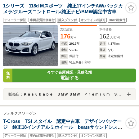
1シリーズ 118d Mスポーツ 純正17インチAW/バックカ
メラ/クルーズコントロール/純正ナビ/BMW認定中古車保
証
ディーラー保証
車両品質評価書付
購入プラン付
オンライン相談可
360°画像付
支払総額
本体価格
176
162.
0
万円
万円
年式
2017
年
走行
4.3
万km
車検
'26/11
修復
なし
保証
保証付
整備
法定整備付
住所
埼玉県春日部市
今すぐ在庫確認・見積依頼
無
電話する
料
販売店：
Ｋａｓｕｋａｂｅ ＢＭＷ ＢＭＷ Ｐｒｅｍｉｕｍ Ｓｅｌｅｃｔｉｏｎ 春日部
フォルクスワーゲン
T-Cross TSI スタイル 認定中古車 デザインパッケー
ジ 純正18インチアルミホイール beatsサウンドシステ
ム マトリックスLEDヘッドランプ オールインセーフテ
ディーラー保証
車両品質評価書付
購入プラン付
オンライン相談可
ィ デジタルコックピットプロ シートヒーター スマ