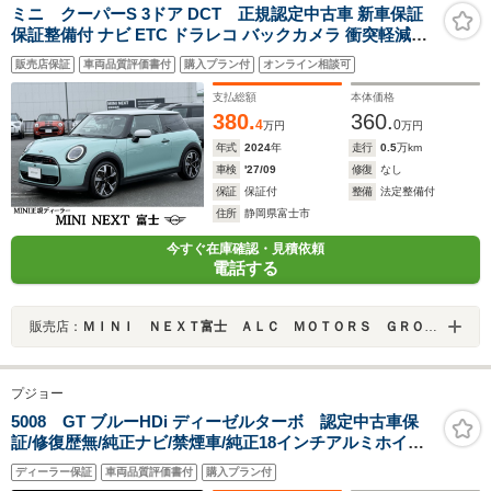
ミニ クーパーS 3ドア DCT 正規認定中古車 新車保証
保証整備付 ナビ ETC ドラレコ バックカメラ 衝突軽減ブ
レーキ アイドリングストップ 障害物ソナー 車線キープ A
販売店保証
車両品質評価書付
購入プラン付
オンライン相談可
クルコン
支払総額
本体価格
380.
360.
4
0
万円
万円
年式
2024
年
走行
0.5
万km
車検
'27/09
修復
なし
保証
保証付
整備
法定整備付
住所
静岡県富士市
今すぐ在庫確認・見積依頼
電話する
販売店：
ＭＩＮＩ ＮＥＸＴ富士 ＡＬＣ ＭＯＴＯＲＳ ＧＲＯＵＰ
プジョー
5008 GT ブルーHDi ディーゼルターボ 認定中古車保
証/修復歴無/純正ナビ/禁煙車/純正18インチアルミホイー
ル/ETC/コントロール/LEDヘッドライト/バックモニター/
ディーラー保証
車両品質評価書付
購入プラン付
ブラインドスポットモニター/ルーフレール