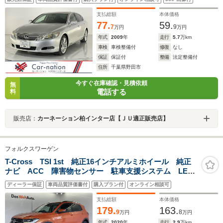
トロール/HIDヘッドランプ/AFS/前席パワーシート・シー
トヒーター/純正HDDナビ/ビルトインETC/Bカメラ
支払総額
本体価格
77.
59.
7
9
万円
万円
年式
2009
年
走行
5.7
万km
車検
車検整備付
修復
なし
保証
保証付
整備
法定整備付
住所
千葉県野田市
今すぐ在庫確認・見積依頼
無
電話する
料
販売店：
カーネーション柏インター店【ＪＵ適正販売店】
フォルクスワーゲン
T-Cross TSI 1st 純正16インチアルミホイール 純正
ナビ ACC 障害物センサー 駐車支援システム LED
ヘッドライト リアビューカメラ スマートキー 2ゾー
ディーラー保証
車両品質評価書付
購入プラン付
オンライン相談可
ンフルオートエアコン 後方死角検知機能
支払総額
本体価格
179.
163.
9
8
万円
万円
年式
2020
年
走行
2.9
万km