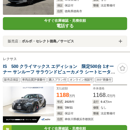
保証
保証付
整備
法定整備付
住所
徳島県徳島市
今すぐ在庫確認・見積依頼
電話する
販売店：
ボルボ・セレクト徳島／サービス
レクサス
IS 500 クライマックス エディション 限定500台 1オー
ナー サンルーフ サラウンドビューカメラ シートヒーター
シートベンチレーション BBS製マットブラック塗装19イ
販売店保証
車両品質評価書付
購入プラン付
オンライン相談可
360°画像付
ンチアルミホイール ブレンボ製フロントキャリパー ブラ
ック&レッドコンビシート
支払総額
本体価格
1188
1168.
0
万円
万円
年式
2025
年
走行
0.4
万km
車検
'28/11
修復
なし
保証
保証付
整備
法定整備付
住所
神奈川県横浜市都筑区
今すぐ在庫確認・見積依頼
無