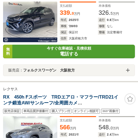
ートエントリー
支払総額
本体価格
339.
326.
9
5
万円
万円
年式
2025
年
走行
0.8
万km
車検
'28/03
修復
なし
保証
保証付
整備
法定整備付
住所
大阪府枚方市
今すぐ在庫確認・見積依頼
無
電話する
料
販売店：
フォルクスワーゲン 大阪枚方
レクサス
RX 450h Fスポーツ TRDエアロ・マフラー/TRD21イ
ンチ鍛造AW/サンルーフ/全周囲カメ
ラ/HUD/BSM/ETC2.0/黒革シート/前後席シートヒーター/
販売店保証
車両品質評価書付
購入プラン付
オンライン相談可
360°画像付
ベンチレーション/後席電動可倒/前後ドラレコ/ワンオーナ
ー/寒冷地仕様
支払総額
本体価格
566
548.
0
万円
万円
年式
2021
年
走行
2.4
万km