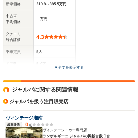
新車価格
319.8～385.5万円
中古車
‐‐‐万円
平均価格
クチコミ
4.3
総合評価
乗車定員
5人
ドア数
5ドア
▼
全てを表示する
全高
1.7m～1.71m
ジャルパに関する関連情報
ジャルパを扱う注目販売店
全幅
サイズ
1.86m
全長
(全長x全幅x全高)
ヴィンテージ湘南
4.53m
0
総合評価
点
ヴィンテージ・カー専門店
1
ランボルギーニ ジャルパの
掲載台数
台