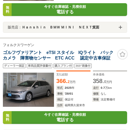
今すぐ在庫確認・見積依頼
無
電話する
料
販売店：
Ｈａｎｓｈｉｎ ＢＭＷ ＭＩＮＩ ＮＥＸＴ箕面
フォルクスワーゲン
ゴルフヴァリアント eTSI スタイル IQライト バック
カメラ 障害物センサー ETC ACC 認定中古車保証
ディーラー保証
車両品質評価書付
購入プラン付
360°画像付
支払総額
本体価格
366.
358.
2
0
万円
万円
年式
2025
年
走行
0.7
万km
車検
'28/01
修復
なし
保証
保証付
整備
法定整備付
住所
福岡県久留米市
今すぐ在庫確認・見積依頼
無
電話する
料