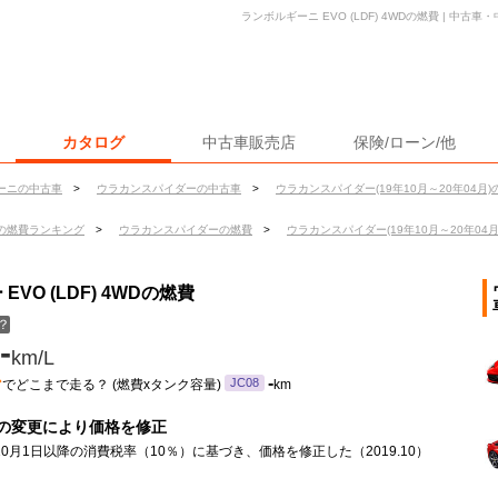
ランボルギーニ EVO (LDF) 4WDの燃費 | 中
カタログ
中古車販売店
保険/ローン/他
ーニの中古車
>
ウラカンスパイダーの中古車
>
ウラカンスパイダー(19年10月～20年04月)
の燃費ランキング
>
ウラカンスパイダーの燃費
>
ウラカンスパイダー(19年10月～20年04
O (LDF) 4WDの燃費
？
-
km/L
ン
-
JC08
でどこまで走る？ (燃費xタンク容量)
km
の変更により価格を修正
年10月1日以降の消費税率（10％）に基づき、価格を修正した（2019.10）