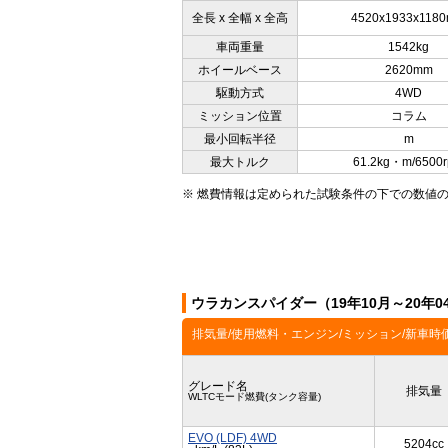
全長 x 全幅 x 全高
4520x1933x118
車両重量
1542kg
ホイールベース
2620mm
駆動方式
4WD
ミッション位置
コラム
最小回転半径
m
最大トルク
61.2kg・m/6500
※ 燃費情報は定められた試験条件の下での数値
ウラカンスパイダー（19年10月～20年
排気量/使用燃料・エンジン/ミッション/新車時
グレード名
排気量
WLTCモード燃費(タンク容量)
EVO (LDF) 4WD
5204cc