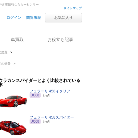
古車・中古車情報ならカーセンサー
サイトマップ
ログイン
閲覧履歴
お気に入り
車買取
お役立ち記事
の燃費
>
月)の燃費
>
ウラカンスパイダーとよく比較されている
車
フェラーリ 458イタリア
JC08
-km/L
フェラーリ 458スパイダー
JC08
-km/L