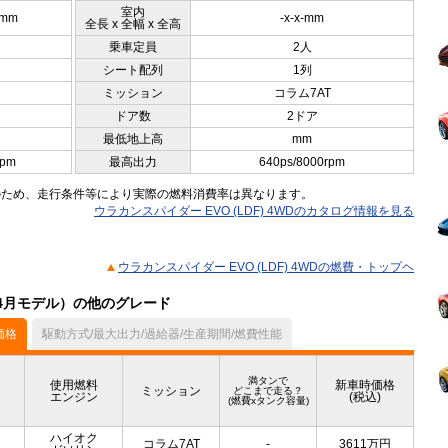
室内
0mm
-x-x-mm
全長 x 全幅 x 全高
乗車定員
2人
シート配列
1列
ミッション
コラム7AT
ドア数
2ドア
最低地上高
mm
rpm
最高出力
640ps/8000rpm
のため、走行条件等により実際の燃料消費率は異なります。
ウラカンスパイダー EVO (LDF) 4WDのカタログ情報を見る
ウラカンスパイダー EVO (LDF) 4WDの燃費・トップヘ
04月モデル）の他のグレード
価格
駆動方式/最大出力/過給器/生産期間/燃費性能
満タンで
使用燃料
新車時価格
ミッション
どこまで走る？
エンジン
(税込)
(燃費xタンク容量)
ハイオク
コラム7AT
-
3611
万円