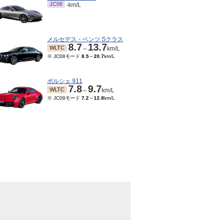
JC08
-km/L
メルセデス・ベンツ Sクラス
8.7
13.7
WLTC
～
km/L
※ JC08モード
8.5
～
20.7
km/L
ポルシェ 911
7.8
9.7
WLTC
～
km/L
※ JC08モード
7.2
～
12.8
km/L