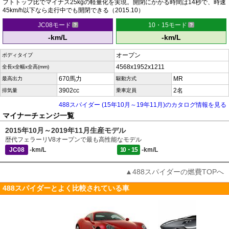
フトトップ比でマイナス25kgの軽量化を実現。開閉にかかる時間は14秒で、時速
45km/h以下なら走行中でも開閉できる（2015.10）
JC08モード
10・15モード
-km/L
-km/L
オープン
ボディタイプ
4568x1952x1211
全長x全幅x全高(mm)
670馬力
MR
最高出力
駆動方式
3902cc
2名
排気量
乗車定員
488スパイダー (15年10月～19年11月)のカタログ情報を見る
マイナーチェンジ一覧
2015年10月～2019年11月生産モデル
歴代フェラーリV8オープンで最も高性能なモデル
JC08
-km/L
10・15
-km/L
▲488スパイダーの燃費TOPへ
488スパイダーとよく比較されている車