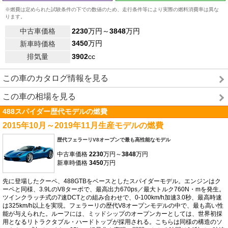
※燃費は定められた試験条件の下での数値のため、走行条件等により実際の燃料消費率は異な
ります。
中古車価格
2230
万円～
3848
万円
3450
万円
新車時価格
排気量
3902
cc
この車のカタログ情報を見る
この車の相場を見る
488スパイダー歴代モデルの燃費
2015年10月～2019年11月生産モデルの燃費
歴代フェラーリV8オープンで最も高性能なモデル
中古車価格
2230
万円～
3848
万円
新車時価格
3450
万円
先に登場したクーペ、488GTBをベースとしたスパイダーモデル。エンジンはク
ーペと同様、3.9LのV8ターボで、最高出力670ps／最大トルク760N・mを発生。
ツインクラッチ式の7速DCTとの組み合わせで、0-100km/h加速3.0秒、最高時速
は325km/h以上を実現。フェラーリの歴代V8オープンモデルの中で、最も高い性
能が与えられた。ルーフには、ミッドシップのオープンカーとしては、世界初採
用となるリトラクタブル・ハードトップが採用される。こちらは同様の構造のソ