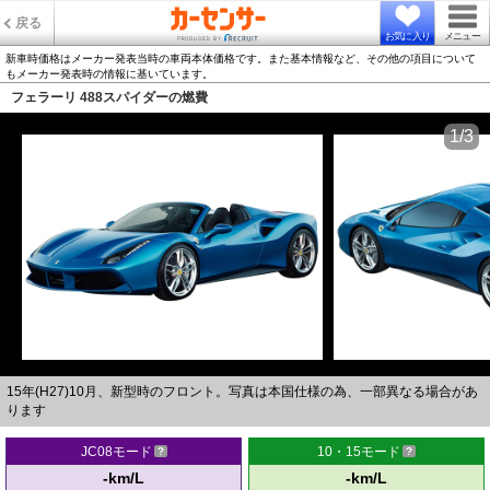
戻る
お気に入り
メニュー
新車時価格はメーカー発表当時の車両本体価格です。また基本情報など、その他の項目について
もメーカー発表時の情報に基いています。
フェラーリ 488スパイダーの燃費
1/3
15年(H27)10月、新型時のフロント。写真は本国仕様の為、一部異なる場合があ
ります
JC08モード
10・15モード
-km/L
-km/L