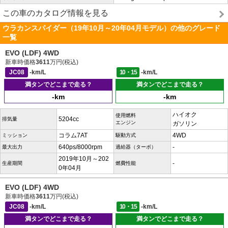
この車のカタログ情報を見る
ウラカンスパイダー（19年10月～20年04月モデル）の他のグレード
一覧
EVO (LDF) 4WD
新車時価格
3611
万円(税込)
JC08
-km/L
10・15
-km/L
満タンでどこまで走る？
満タンでどこまで走る？
-km
-km
ハイオク
使用燃料
5204cc
排気量
エンジン
ガソリン
コラム7AT
4WD
ミッション
駆動方式
640ps/8000rpm
-
最大出力
過給器（ターボ）
2019年10月～202
-
生産期間
燃費性能
0年04月
EVO (LDF) 4WD
新車時価格
3611
万円(税込)
JC08
-km/L
10・15
-km/L
満タンでどこまで走る？
満タンでどこまで走る？