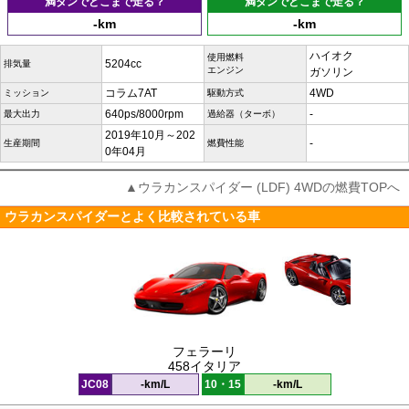
満タンでどこまで走る？
満タンでどこまで走る？
-km
-km
ハイオク
使用燃料
5204cc
排気量
エンジン
ガソリン
コラム7AT
4WD
ミッション
駆動方式
640ps/8000rpm
-
最大出力
過給器（ターボ）
2019年10月～202
-
生産期間
燃費性能
0年04月
▲ウラカンスパイダー (LDF) 4WDの燃費TOPへ
ウラカンスパイダーとよく比較されている車
フェラーリ
458イタリア
JC08
-km/L
10・15
-km/L