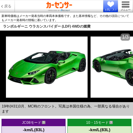
戻る
お気に入り
メニュー
新車時価格はメーカー発表当時の車両本体価格です。また基本情報など、その他の項目について
もメーカー発表時の情報に基いています。
ランボルギーニ ウラカンスパイダー (LDF) 4WDの燃費
1/3
19年(H31)3月、MC時のフロント。写真は本国仕様の為、一部異なる場合があり
ます
JC08モード
10・15モード
-km/L(83L)
-km/L(83L)