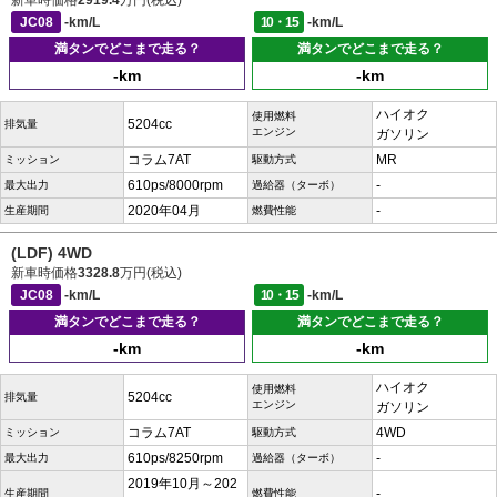
新車時価格
2919.4
万円(税込)
JC08
-km/L
10・15
-km/L
満タンでどこまで走る？
満タンでどこまで走る？
-km
-km
ハイオク
使用燃料
5204cc
排気量
エンジン
ガソリン
コラム7AT
MR
ミッション
駆動方式
610ps/8000rpm
-
最大出力
過給器（ターボ）
2020年04月
-
生産期間
燃費性能
(LDF) 4WD
新車時価格
3328.8
万円(税込)
JC08
-km/L
10・15
-km/L
満タンでどこまで走る？
満タンでどこまで走る？
-km
-km
ハイオク
使用燃料
5204cc
排気量
エンジン
ガソリン
コラム7AT
4WD
ミッション
駆動方式
610ps/8250rpm
-
最大出力
過給器（ターボ）
2019年10月～202
-
生産期間
燃費性能