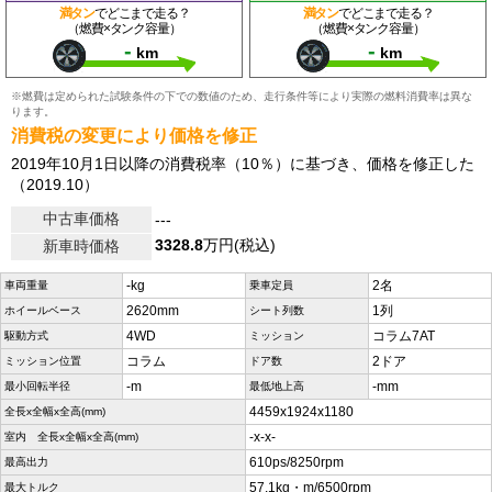
満タン
でどこまで走る？
満タン
でどこまで走る？
（燃費×タンク容量）
（燃費×タンク容量）
-
-
km
km
※燃費は定められた試験条件の下での数値のため、走行条件等により実際の燃料消費率は異な
ります。
消費税の変更により価格を修正
2019年10月1日以降の消費税率（10％）に基づき、価格を修正した
（2019.10）
中古車価格
---
3328.8
万円(税込)
新車時価格
-kg
2名
車両重量
乗車定員
2620mm
1列
ホイールベース
シート列数
4WD
コラム7AT
駆動方式
ミッション
コラム
2ドア
ミッション位置
ドア数
-m
-mm
最小回転半径
最低地上高
4459x1924x1180
全長x全幅x全高(mm)
-x-x-
室内 全長x全幅x全高(mm)
610ps/8250rpm
最高出力
57.1kg・m/6500rpm
最大トルク