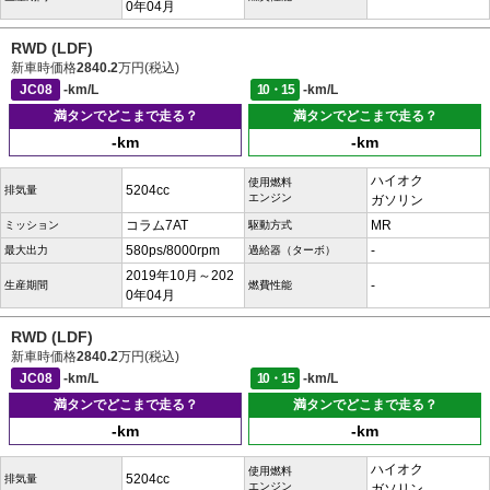
0年04月
RWD (LDF)
新車時価格
2840.2
万円(税込)
JC08
-km/L
10・15
-km/L
満タンでどこまで走る？
満タンでどこまで走る？
-km
-km
ハイオク
使用燃料
5204cc
排気量
エンジン
ガソリン
コラム7AT
MR
ミッション
駆動方式
580ps/8000rpm
-
最大出力
過給器（ターボ）
2019年10月～202
-
生産期間
燃費性能
0年04月
RWD (LDF)
新車時価格
2840.2
万円(税込)
JC08
-km/L
10・15
-km/L
満タンでどこまで走る？
満タンでどこまで走る？
-km
-km
ハイオク
使用燃料
5204cc
排気量
エンジン
ガソリン