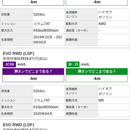
-km
-km
ハイオク
使用燃料
5204cc
排気量
エンジン
ガソリン
コラム7AT
4WD
ミッション
駆動方式
640ps/8000rpm
-
最大出力
過給器（ターボ）
2019年10月～202
-
生産期間
燃費性能
0年04月
EVO RWD (LDF)
新車時価格
2919.4
万円(税込)
JC08
-km/L
10・15
-km/L
満タンでどこまで走る？
満タンでどこまで走る？
-km
-km
ハイオク
使用燃料
5204cc
排気量
エンジン
ガソリン
コラム7AT
MR
ミッション
駆動方式
610ps/8000rpm
-
最大出力
過給器（ターボ）
2020年04月
-
生産期間
燃費性能
EVO RWD (LDF)