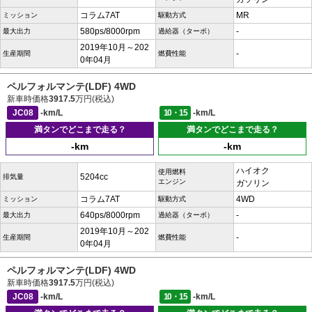
コラム7AT
MR
ミッション
駆動方式
580ps/8000rpm
-
最大出力
過給器（ターボ）
2019年10月～202
-
生産期間
燃費性能
0年04月
ペルフォルマンテ(LDF) 4WD
新車時価格
3917.5
万円(税込)
JC08
-km/L
10・15
-km/L
満タンでどこまで走る？
満タンでどこまで走る？
-km
-km
ハイオク
使用燃料
5204cc
排気量
エンジン
ガソリン
コラム7AT
4WD
ミッション
駆動方式
640ps/8000rpm
-
最大出力
過給器（ターボ）
2019年10月～202
-
生産期間
燃費性能
0年04月
ペルフォルマンテ(LDF) 4WD
新車時価格
3917.5
万円(税込)
JC08
-km/L
10・15
-km/L