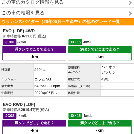
この車のカタログ情報を見る
この車の相場を見る
ウラカンスパイダー（20年05月～生産中）の他のグレード一覧
EVO (LDF) 4WD
新車時価格
3611
万円(税込)
JC08
-km/L
10・15
-km/L
満タンでどこまで走る？
満タンでどこまで走る？
-km
-km
ハイオク
使用燃料
5204cc
排気量
エンジン
ガソリン
コラム7AT
4WD
ミッション
駆動方式
640ps/8000rpm
-
最大出力
過給器（ターボ）
2020年05月～
-
生産期間
燃費性能
EVO RWD (LDF)
新車時価格
2919.4
万円(税込)
JC08
-km/L
10・15
-km/L
満タンでどこまで走る？
満タンでどこまで走る？
-km
-km