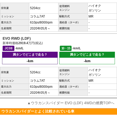
ハイオク
使用燃料
5204cc
排気量
エンジン
ガソリン
コラム7AT
MR
ミッション
駆動方式
610ps/8000rpm
-
最大出力
過給器（ターボ）
2020年05月～
-
生産期間
燃費性能
EVO RWD (LDF)
新車時価格
2919.4
万円(税込)
JC08
-km/L
10・15
-km/L
満タンでどこまで走る？
満タンでどこまで走る？
-km
-km
ハイオク
使用燃料
5204cc
排気量
エンジン
ガソリン
コラム7AT
MR
ミッション
駆動方式
610ps/8000rpm
-
最大出力
過給器（ターボ）
2020年05月～
-
生産期間
燃費性能
▲ウラカンスパイダー EVO (LDF) 4WDの燃費TOPへ
ウラカンスパイダーとよく比較されている車