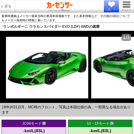
戻る
お気に入り
メニュー
新車時価格はメーカー発表当時の車両本体価格です。また基本情報など、その他の項目について
もメーカー発表時の情報に基いています。
ランボルギーニ ウラカンスパイダー EVO (LDF) 4WDの燃費
1/3
19年(H31)3月、MC時のフロント。写真は本国仕様の為、一部異なる場合があり
ます
JC08モード
10・15モード
-km/L(83L)
-km/L(83L)