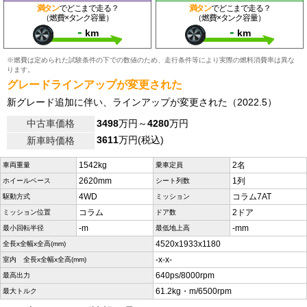
満タン
でどこまで走る？
満タン
でどこまで走る？
（燃費×タンク容量）
（燃費×タンク容量）
-
-
km
km
※燃費は定められた試験条件の下での数値のため、走行条件等により実際の燃料消費率は異な
ります。
グレードラインアップが変更された
新グレード追加に伴い、ラインアップが変更された（2022.5）
中古車価格
3498
万円～
4280
万円
3611
万円(税込)
新車時価格
1542kg
2名
車両重量
乗車定員
2620mm
1列
ホイールベース
シート列数
4WD
コラム7AT
駆動方式
ミッション
コラム
2ドア
ミッション位置
ドア数
-m
-mm
最小回転半径
最低地上高
4520x1933x1180
全長x全幅x全高(mm)
-x-x-
室内 全長x全幅x全高(mm)
640ps/8000rpm
最高出力
61.2kg・m/6500rpm
最大トルク