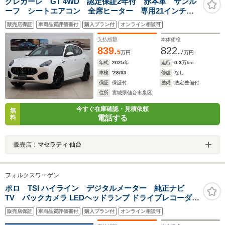
グレカーレ GT 4WD 認定保証2年付 赤本革 サンル
ーフ シートエアコン 全席ヒーター 専用21インチア
ルミ 後部座席エアコン調整 ハンドルヒーター スカ
販売店保証
車両品質評価書付
購入プラン付
オンライン相談可
イフックサス 衝突軽減 LEDヘッドライト 2.0ETC
支払総額
本体価格
839.
822.
5
7
万円
万円
年式
2025
年
走行
0.3
万km
車検
'28/03
修復
なし
保証
保証付
整備
法定整備付
住所
宮城県仙台市泉区
今すぐ在庫確認・見積依頼
無
電話する
料
販売店：
マセラティ 仙台
フォルクスワーゲン
ポロ TSI ハイライン デジタルメーター 純正ナビ
TV バックカメラ LEDヘッドランプ ドライブレコーダー
ETC 保証書 スペアキー ACC スマートキー プッシュスタ
販売店保証
車両品質評価書付
購入プラン付
オンライン相談可
ート ブラインドスポットディテクション 16インチアルミ