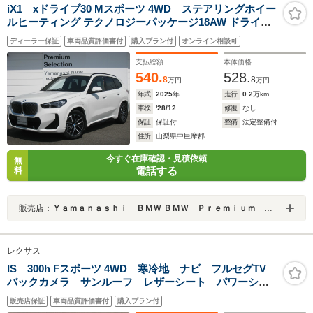
iX1 xドライブ30 Mスポーツ 4WD ステアリングホイー
ルヒーティング テクノロジーパッケージ18AW ドライビ
ングアシスト パーキングアシスト サンプロテクションガ
ディーラー保証
車両品質評価書付
購入プラン付
オンライン相談可
ラス アダプティブLEDヘッドライト ハイビームアシスタ
ントコーナリングライト
支払総額
本体価格
540.
528.
8
8
万円
万円
年式
2025
年
走行
0.2
万km
車検
'28/12
修復
なし
保証
保証付
整備
法定整備付
住所
山梨県中巨摩郡
今すぐ在庫確認・見積依頼
無
電話する
料
販売店：
Ｙａｍａｎａｓｈｉ ＢＭＷ ＢＭＷ Ｐｒｅｍｉｕｍ Ｓｅｌｅｃｔｉｏｎ 山梨
レクサス
IS 300h Fスポーツ 4WD 寒冷地 ナビ フルセグTV
バックカメラ サンルーフ レザーシート パワーシー
ト シートベンチレーション 純正ドラレコ エンジン
販売店保証
車両品質評価書付
購入プラン付
スターター BSM MTモード