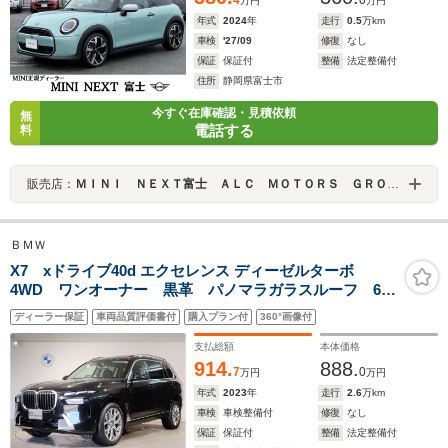
4
0
万円
万円
年式
2024
年
走行
0.5
万km
車検
'27/09
修復
なし
保証
保証付
整備
法定整備付
住所
静岡県富士市
今すぐ在庫確認・見積依頼
無
電話する
料
販売店：
ＭＩＮＩ ＮＥＸＴ富士 ＡＬＣ ＭＯＴＯＲＳ ＧＲＯＵＰ
ＢＭＷ
X7 xドライブ40d エクセレンス ディーゼルターボ
4WD ワンオーナー 黒革 パノマラガラスルーフ 6人
乗り ハーマンカードンサウンドシステム シートヒー
ディーラー保証
車両品質評価書付
購入プラン付
360°画像付
ター&ベンチレーション ステアリングヒーター ブライ
ンドスポットモニター 全周囲カメラ LEDヘッドライ
支払総額
本体価格
ト
914.
888.
7
0
万円
万円
年式
2023
年
走行
2.6
万km
車検
車検整備付
修復
なし
保証
保証付
整備
法定整備付