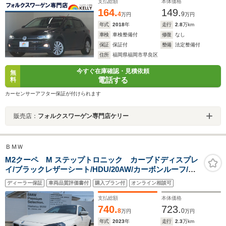
ホイール
支払総額
本体価格
164.
149.
4
9
万円
万円
年式
2018
年
走行
2.8
万km
車検
車検整備付
修復
なし
保証
保証付
整備
法定整備付
住所
福岡県福岡市早良区
今すぐ在庫確認・見積依頼
無
電話する
料
カーセンサーアフター保証が付けられます
販売店：
フォルクスワーゲン専門店ケリー
ＢＭＷ
M2クーペ M ステップトロニック カーブドディスプレ
イ/ブラックレザーシート/HDU/20AW/カーボンルーフ/ワ
ンオーナー
ディーラー保証
車両品質評価書付
購入プラン付
オンライン相談可
支払総額
本体価格
740.
723.
8
0
万円
万円
年式
2023
年
走行
2.3
万km