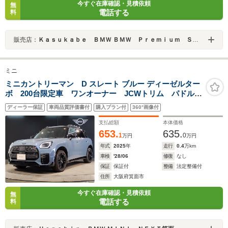
今すぐ在庫確認・見積依頼
無
電話する
料
販売店：
Ｋａｓｕｋａｂｅ ＢＭＷ ＢＭＷ Ｐｒｅｍｉｕｍ Ｓｅｌｅｃｔｉｏｎ 春日部
ミニ
ミニカントリーマン D スレート ブルー ディーゼルター
ボ 200台限定車 ワンオーナー JCWトリム パドルシ
フト 19インチAW ハーマンカードン 全周囲カメラ
ディーラー保証
車両品質評価書付
購入プラン付
360°画像付
シートヒーター 電動シート ハンドルヒータ 追従式
クルコン パドルシフト ヘッドアップディスプレイ
支払総額
本体価格
653.
635.
1
0
万円
万円
年式
2025
年
走行
0.4
万km
車検
'28/06
修復
なし
保証
保証付
整備
法定整備付
住所
大阪府箕面市
今すぐ在庫確認・見積依頼
無
電話する
料