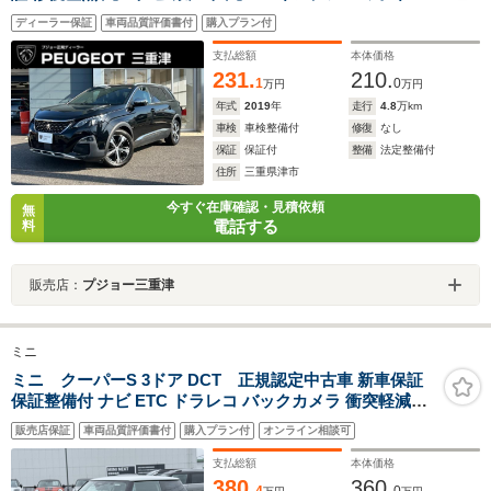
ル/ETC/コントロール/LEDヘッドライト/バックモニター/
ディーラー保証
車両品質評価書付
購入プラン付
ブラインドスポットモニター/ルーフレール
支払総額
本体価格
231.
210.
1
0
万円
万円
年式
2019
年
走行
4.8
万km
車検
車検整備付
修復
なし
保証
保証付
整備
法定整備付
住所
三重県津市
今すぐ在庫確認・見積依頼
無
電話する
料
販売店：
プジョー三重津
ミニ
ミニ クーパーS 3ドア DCT 正規認定中古車 新車保証
保証整備付 ナビ ETC ドラレコ バックカメラ 衝突軽減ブ
レーキ アイドリングストップ 障害物ソナー 車線キープ A
販売店保証
車両品質評価書付
購入プラン付
オンライン相談可
クルコン
支払総額
本体価格
380.
360.