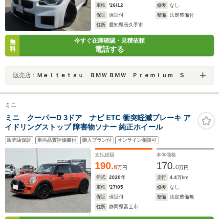
車検
'26/12
修復
なし
保証
保証付
整備
法定整備付
住所
愛知県長久手市
今すぐ在庫確認・見積依頼
無
電話する
料
販売店：
Ｍｅｉｔｅｔｓｕ ＢＭＷ ＢＭＷ Ｐｒｅｍｉｕｍ Ｓｅｌｅｃｔｉｏｎ 長久手
ミニ
ミニ クーパーD 3ドア ナビ ETC 衝突軽減ブレーキ ア
イドリングストップ 障害物ソナー 純正ホイール
販売店保証
車両品質評価書付
購入プラン付
オンライン相談可
支払総額
本体価格
190.
170.
6
0
万円
万円
年式
2020
年
走行
4.4
万km
車検
'27/05
修復
なし
保証
保証付
整備
法定整備無
住所
静岡県富士市