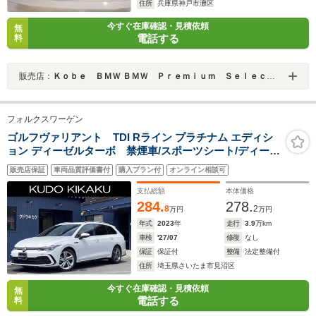
住所
兵庫県神戸市灘区
今すぐ在庫確認・見積依頼
無
電話する
料
販売店：
Ｋｏｂｅ ＢＭＷ ＢＭＷ Ｐｒｅｍｉｕｍ Ｓｅｌｅｃｔｉｏｎ 三宮
フォルクスワーゲン
ゴルフヴァリアント TDI Rライン プラチナム エディシ
ョン ディーゼルターボ 禁煙車/スポーツシート/ディーゼ
ルターボ/プュアホワイト/ユーザー買取車/純正ナビ/バッ
販売店保証
車両品質評価書付
購入プラン付
オンライン相談可
クカメラ/クルコン/純正17AW/フロントシートヒーター/ハ
ーフレザーシート/ステアリングヒーター/パドルシフト
支払総額
本体価格
284.
278.
8
2
万円
万円
年式
2023
年
走行
3.9
万km
車検
'27/07
修復
なし
保証
保証付
整備
法定整備付
住所
埼玉県さいたま市見沼区
今すぐ在庫確認・見積依頼
無
電話する
料