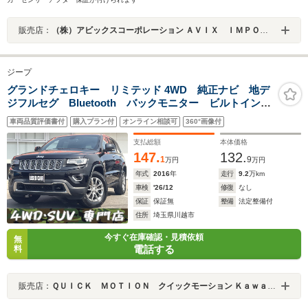
販売店：
（株）アビックスコーポレーション ＡＶＩＸ ＩＭＰＯＲＴ 川崎生田店
ジープ
グランドチェロキー リミテッド 4WD 純正ナビ 地デ
ジフルセグ Bluetooth バックモニター ビルトイン
ETC クルーズコントロール エアサス 4WD アル
車両品質評価書付
購入プラン付
オンライン相談可
360°画像付
ミ レザーシート パワーシート パワーバックドア
スマートキー ディスチャージドランプ
支払総額
本体価格
147.
132.
1
9
万円
万円
年式
2016
年
走行
9.2
万km
車検
'26/12
修復
なし
保証
保証無
整備
法定整備付
住所
埼玉県川越市
今すぐ在庫確認・見積依頼
無
電話する
料
販売店：
ＱＵＩＣＫ ＭＯＴＩＯＮ クイックモーション Ｋａｗａｇｏｅ ～４ＷＤ・ＳＵＶ専門店～