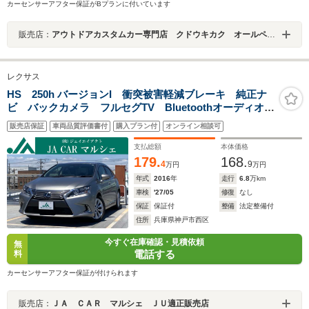
カーセンサーアフター保証がBプランに付いています
販売店：
アウトドアカスタムカー専門店 クドウキカク オールペン／新品パーツ デリカＤ５ ／エクストレイル／アウトランダー／プロボックス専門店
レクサス
HS 250h バージョンI 衝突被害軽減ブレーキ 純正ナ
ビ バックカメラ フルセグTV Bluetoothオーディオ
本革パワーシート ETC プッシュスタート スマート
販売店保証
車両品質評価書付
購入プラン付
オンライン相談可
キー ドラレコ シートヒーター シートクーラー
LEDヘッドライト
支払総額
本体価格
179.
168.
4
9
万円
万円
年式
2016
年
走行
6.8
万km
車検
'27/05
修復
なし
保証
保証付
整備
法定整備付
住所
兵庫県神戸市西区
今すぐ在庫確認・見積依頼
無
電話する
料
カーセンサーアフター保証が付けられます
販売店：
ＪＡ ＣＡＲ マルシェ ＪＵ適正販売店