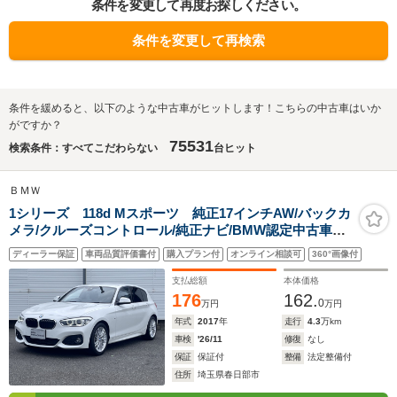
条件を変更して再度お探しください。
条件を変更して再検索
条件を緩めると、以下のような中古車がヒットします！こちらの中古車はいか
がですか？
75531
検索条件：すべてこだわらない
台ヒット
ＢＭＷ
1シリーズ 118d Mスポーツ 純正17インチAW/バックカ
メラ/クルーズコントロール/純正ナビ/BMW認定中古車保
証
ディーラー保証
車両品質評価書付
購入プラン付
オンライン相談可
360°画像付
支払総額
本体価格
176
162.
0
万円
万円
年式
2017
年
走行
4.3
万km
車検
'26/11
修復
なし
保証
保証付
整備
法定整備付
住所
埼玉県春日部市