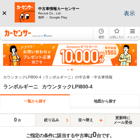
中古車情報カーセンサー
表示
Recruit Co., Ltd.
無料 － Google Play
履歴
お気に入り
メニュー
カウンタックLPI800-4（ランボルギーニ）の中古車・中古車情報
ランボルギーニ カウンタックLPI800-4
一覧から探す
地図から探す
更新時に
0
絞り込み
並べ替え
台
メール受信
0
ご指定の条件に該当する中古車は
台です。