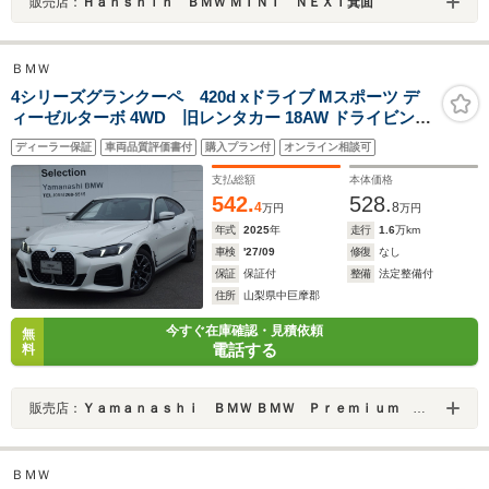
販売店：
Ｈａｎｓｈｉｎ ＢＭＷ ＭＩＮＩ ＮＥＸＴ箕面
ＢＭＷ
4シリーズグランクーペ 420d xドライブ Mスポーツ デ
ィーゼルターボ 4WD 旧レンタカー 18AW ドライビング
アシスト オートマチックテールゲート サンプロテクショ
ディーラー保証
車両品質評価書付
購入プラン付
オンライン相談可
ンガラス ワイヤレスチャージング USBoオーディオイン
ターフェイス HIFIスピーカー Bluetoothインターフェイ
支払総額
本体価格
ス
542.
528.
4
8
万円
万円
年式
2025
年
走行
1.6
万km
車検
'27/09
修復
なし
保証
保証付
整備
法定整備付
住所
山梨県中巨摩郡
今すぐ在庫確認・見積依頼
無
電話する
料
販売店：
Ｙａｍａｎａｓｈｉ ＢＭＷ ＢＭＷ Ｐｒｅｍｉｕｍ Ｓｅｌｅｃｔｉｏｎ 山梨
ＢＭＷ