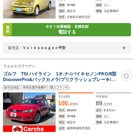
車検
'27/03
修復
なし
保証
保証付
整備
法定整備付
住所
京都府京都市北区
今すぐ在庫確認・見積依頼
無
電話する
料
販売店：
Ｖｏｌｋｓｗａｇｅｎ平安
フォルクスワーゲン
ゴルフ TSI ハイライン 1オ-ナ-/バイキセノンPKG/8型
DiscoverPro&バックカメラ/プリクラッシュブレーキ/ア
ダプティブクルーズ/ETC付/アルカンターラコンビシート/
販売店保証
車両品質評価書付
購入プラン付
パドルシフト付革巻ステアリング/17インチアルミ
支払総額
本体価格
100.
89.
4
1
万円
万円
年式
2014
年
走行
5.3
万km
車検
'27/04
修復
なし
保証
保証付
整備
法定整備付
住所
福岡県福岡市西区