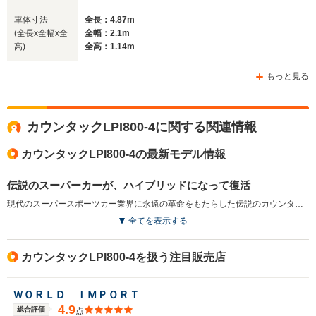
車体寸法
全長：4.87m
(全長x全幅x全
全幅：2.1m
高)
全高：1.14m
もっと見る
カウンタックLPI800-4に関する関連情報
カウンタックLPI800-4の最新モデル情報
伝説のスーパーカーが、ハイブリッドになって復活
現代のスーパースポーツカー業界に永遠の革命をもたらした伝説のカウンタックが、ハイブリッドのリミテッドシリーズとして復活。エクステリアは、シャープなフォルムでありながら、ひと目でカウンタックとわかるデザインが採用された。インテリアは、低く、四角い車室を実現。エクステリアの未来的なラインデザインと調和するような斬新なデザインが与えられている。エンジンは、6.5L V12エンジンに48Vマイルドハイブリッドを組み合わせたユニットで、システム合計で最高出力814CVを発生。シフトチェンジの際に電気モーターがブーストとして作動するトランスミッション「7速ISR」との組み合わせで、0-100km/h加速2.8秒、最高速度は355km/hを実現。（2022.6）
全てを表示する
カウンタックLPI800-4を扱う注目販売店
ＷＯＲＬＤ ＩＭＰＯＲＴ
4.9
総合評価
点