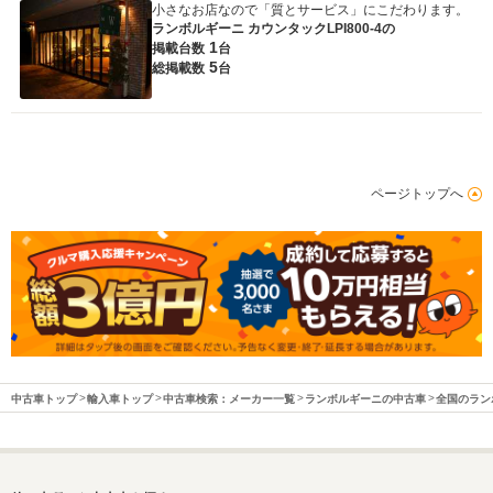
小さなお店なので「質とサービス」にこだわります。
ランボルギーニ カウンタックLPI800-4の
1
掲載台数
台
5
総掲載数
台
ページトップへ
中古車トップ
輸入車トップ
中古車検索：メーカー一覧
ランボルギーニの中古車
全国のラン