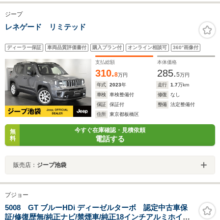
ジープ
レネゲード リミテッド
ディーラー保証
車両品質評価書付
購入プラン付
オンライン相談可
360°画像付
支払総額
本体価格
310.
285.
8
5
万円
万円
年式
2023
年
走行
1.7
万km
車検
車検整備付
修復
なし
保証
保証付
整備
法定整備付
住所
東京都板橋区
今すぐ在庫確認・見積依頼
無
電話する
料
販売店：
ジープ池袋
プジョー
5008 GT ブルーHDi ディーゼルターボ 認定中古車保
証/修復歴無/純正ナビ/禁煙車/純正18インチアルミホイー