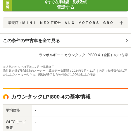
今すぐ在庫確認・見積依頼
無
電話する
料
販売店：
ＭＩＮＩ ＮＥＸＴ富士 ＡＬＣ ＭＯＴＯＲＳ ＧＲＯＵＰ
この条件の中古車を全て見る
ランボルギーニ カウンタックLPI800-4（全国）の中古車
※人気のクルマは平均1ヶ月で掲載終了
物件数合計1万台以上のメーカー｜算出データ期間：2024年9月～11月｜内容：物件数合計1万
台以上のメーカーのうち、掲載が終了した物件数が1,000台以上の場合
カウンタックLPI800-4の基本情報
平均価格
-
WLTCモード
-
燃費