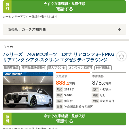
今すぐ在庫確認・見積依頼
無
電話する
料
カーセンサーアフター保証が付けられます
販売店：
カーチス福岡西
ＢＭＷ
7シリーズ 740i Mスポーツ 1オナ リアコンフォ-トPKG
リアエンタ シアタ-スクリ-ン エグゼクティブラウンジシ-
ト 黒革 シ-トヒ-ター ベンチレ-タ- マッサ-ジ HUD ナビTV
販売店保証
車両品質評価書付
購入プラン付
オンライン相談可
360°画像付
トップビュ-&3Dカメラ ACC PDC Bowers&Wilkins 20イ
ンチAW
支払総額
本体価格
888.
878.
1
0
万円
万円
年式
2023
年
走行
4.6
万km
車検
'26/08
修復
なし
保証
保証付
整備
法定整備付
住所
神奈川県川崎市多摩区
今すぐ在庫確認・見積依頼
無
電話する
料
カーセンサーアフター保証が付けられます