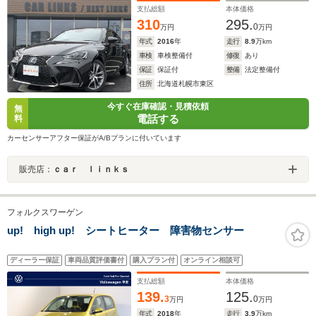
支払総額
本体価格
310
295.
0
万円
万円
年式
2016
年
走行
8.9
万km
車検
車検整備付
修復
あり
保証
保証付
整備
法定整備付
住所
北海道札幌市東区
今すぐ在庫確認・見積依頼
無
電話する
料
カーセンサーアフター保証がA/Bプランに付いています
販売店：
ｃａｒ ｌｉｎｋｓ
フォルクスワーゲン
up! high up! シートヒーター 障害物センサー
ディーラー保証
車両品質評価書付
購入プラン付
オンライン相談可
支払総額
本体価格
139.
125.
3
0
万円
万円
年式
2018
年
走行
3.9
万km