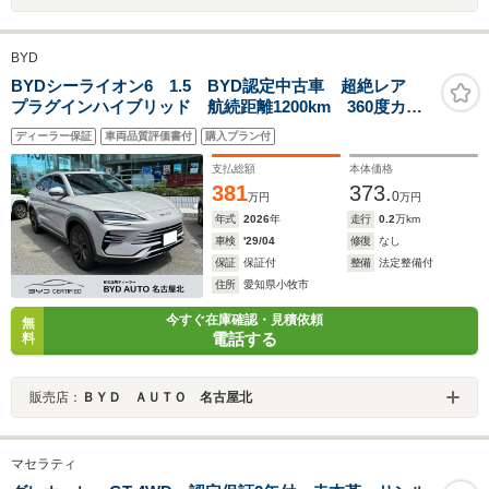
BYD
BYDシーライオン6 1.5 BYD認定中古車 超絶レア
プラグインハイブリッド 航続距離1200km 360度カメ
ラ AppleCarPlay AndroidAuto シートヒーター シ
ディーラー保証
車両品質評価書付
購入プラン付
ートクーラー パノラマサンルーフ 衝突被害軽減ブレ
ーキ LEDヘッドライト
支払総額
本体価格
381
373.
0
万円
万円
年式
2026
年
走行
0.2
万km
車検
'29/04
修復
なし
保証
保証付
整備
法定整備付
住所
愛知県小牧市
今すぐ在庫確認・見積依頼
無
電話する
料
販売店：
ＢＹＤ ＡＵＴＯ 名古屋北
マセラティ