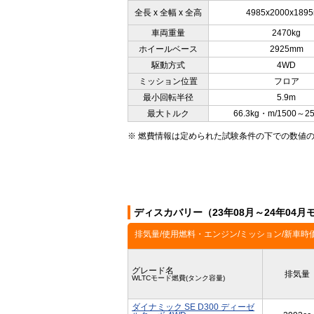
全長 x 全幅 x 全高
4985x2000x189
車両重量
2470kg
ホイールベース
2925mm
駆動方式
4WD
ミッション位置
フロア
最小回転半径
5.9m
最大トルク
66.3kg・m/1500～2
※ 燃費情報は定められた試験条件の下での数値
ディスカバリー（23年08月～24年04
排気量/使用燃料・エンジン/ミッション/新車時
グレード名
排気量
WLTCモード燃費(タンク容量)
ダイナミック SE D300 ディーゼ