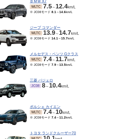
ＢＭＷ X7
7.5
12.4
WLTC
～
km/L
※ JC08モード
8.1
～
14.6
km/L
ジープ コマンダー
13.9
14.7
WLTC
～
km/L
※ JC08モード
14.1
～
15.7
km/L
メルセデス・ベンツ Gクラス
7.4
11.7
WLTC
～
km/L
※ JC08モード
7.9
～
13.5
km/L
三菱 パジェロ
8
10.4
JC08
～
km/L
ポルシェ カイエン
7.4
10
WLTC
～
km/L
※ JC08モード
7.4
～
11.2
km/L
トヨタ ランドクルーザー70
10.1
WLTC