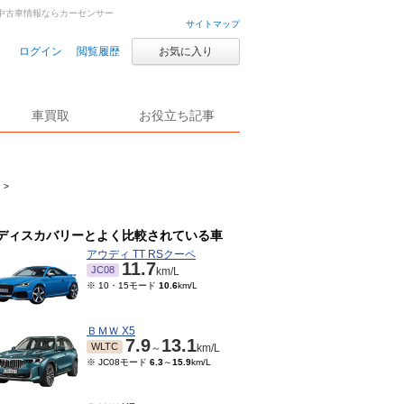
車・中古車情報ならカーセンサー
サイトマップ
ログイン
閲覧履歴
お気に入り
車買取
お役立ち記事
>
ディスカバリーとよく比較されている車
アウディ TT RSクーペ
11.7
JC08
km/L
※ 10・15モード
10.6
km/L
ＢＭＷ X5
7.9
13.1
WLTC
～
km/L
※ JC08モード
6.3
～
15.9
km/L