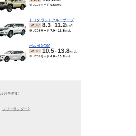
km/L
※ JC08モード
6.6
km/L
トヨタ ランドクルーザープラド
8.3
11.2
WLTC
～
km/L
※ JC08モード
7.9
～
11.8
km/L
ボルボ XC90
10.5
13.8
WLTC
～
km/L
※ JC08モード
6.8
～
15.3
km/L
09月モデル)
フリーランダー2