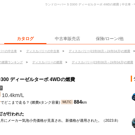
ランドローバー S D300 ディーゼルターボ 4WDの燃費 | 中古
カタログ
中古車販売店
保険/ローン/他
バーの中古車
>
ディスカバリーの中古車
>
ディスカバリー(23年08月～24年04月)の燃費
>
の燃費ランキング
>
ディスカバリーの燃費
>
ディスカバリー(23年08月～24年04月)の燃費
300 ディーゼルターボ 4WDの燃費
？
10.4km/L
ン
884
WLTC
でどこまで走る？ (燃費xタンク容量)
km
訂が行われた
年8月にメーカー気泡小売価格が見直され、新価格が適用された。（2023.8）