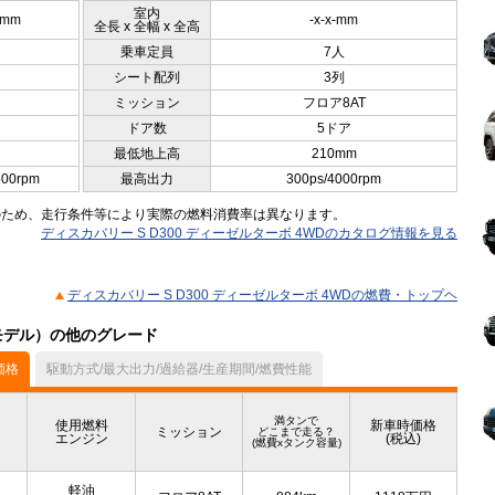
室内
5mm
-x-x-mm
全長 x 全幅 x 全高
乗車定員
7人
シート配列
3列
ミッション
フロア8AT
ドア数
5ドア
最低地上高
210mm
500rpm
最高出力
300ps/4000rpm
のため、走行条件等により実際の燃料消費率は異なります。
ディスカバリー S D300 ディーゼルターボ 4WDのカタログ情報を見る
ディスカバリー S D300 ディーゼルターボ 4WDの燃費・トップヘ
月モデル）の他のグレード
価格
駆動方式/最大出力/過給器/生産期間/燃費性能
満タンで
使用燃料
新車時価格
ミッション
どこまで走る？
エンジン
(税込)
(燃費xタンク容量)
軽油