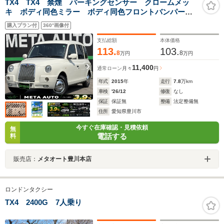
TX4 TX4 禁煙 パーキングセンサー クロームメッ
キ ボディ同色ミラー ボディ同色フロントバンパー
KENWOOD1DINオーディオ パワーウィンドウ マニュ
購入プラン付
360°画像付
アルエアコン ETC リモコンミラースイッチ フロン
トフォグ
支払総額
本体価格
113.
103.
8
8
万円
万円
11,400
通常ローン
月々
円
年式
2015
年
走行
7.8
万km
車検
'26/12
修復
なし
保証
保証無
整備
法定整備無
住所
愛知県豊川市
今すぐ在庫確認・見積依頼
無
電話する
料
販売店：
メタオート豊川本店
ロンドンタクシー
TX4 2400G 7人乗り