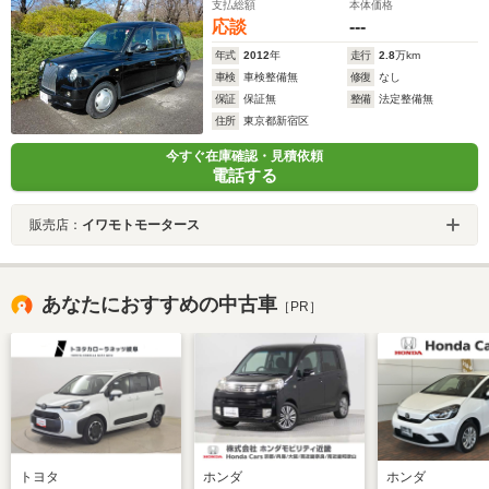
支払総額
本体価格
応談
---
年式
2012
年
走行
2.8
万km
車検
車検整備無
修復
なし
保証
保証無
整備
法定整備無
住所
東京都新宿区
今すぐ在庫確認・見積依頼
電話する
販売店：
イワモトモータース
あなたにおすすめの中古車
［PR］
トヨタ
ホンダ
ホンダ