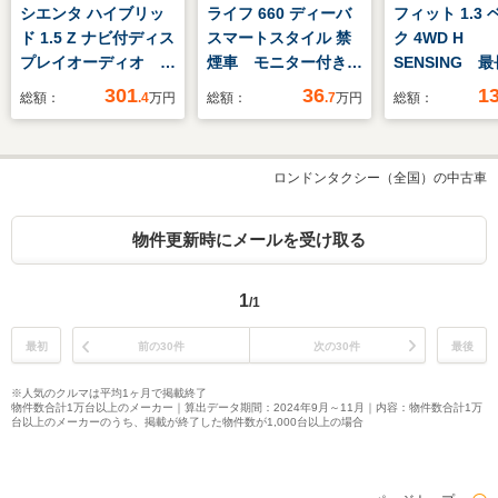
シエンタ ハイブリッ
ライフ 660 ディーバ
フィット 1.3
ド 1.5 Z ナビ付ディス
スマートスタイル 禁
ク 4WD H
プレイオーディオ
煙車 モニター付き
SENSING 
Bluetooth バックガ
CDオーディオ バッ
証 ワンオ-ナ
301
36
1
総額：
.4
万円
総額：
.7
万円
総額：
イドモニター ETC
クカメラ AUX ス
Rカメラ BT
セーフィティセンス
マートキー スペアキ
オ ETC LE
両側パワースライドド
ー HIDヘッドライ
ト VSAクル
ロンドンタクシー（全国）の中古車
ア
ト 盗難防止装置(イ
マ-トキ- スペ
モビライザー/セキュ
盗難防止装置
リティアラーム) 全
録簿AAC ド
物件更新時にメールを受け取る
面UVカット機能付ガ
ザ- Wエアバ
ラス 純正アルミ
1
/1
最初
前の30件
次の30件
最後
※人気のクルマは平均1ヶ月で掲載終了
物件数合計1万台以上のメーカー｜算出データ期間：2024年9月～11月｜内容：物件数合計1万
台以上のメーカーのうち、掲載が終了した物件数が1,000台以上の場合