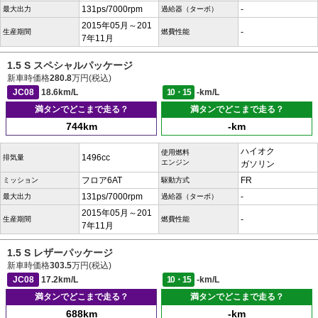
131ps/7000rpm
-
最大出力
過給器（ターボ）
2015年05月～201
-
生産期間
燃費性能
7年11月
1.5 S スペシャルパッケージ
新車時価格
280.8
万円(税込)
JC08
18.6km/L
10・15
-km/L
満タンでどこまで走る？
満タンでどこまで走る？
744km
-km
ハイオク
使用燃料
1496cc
排気量
エンジン
ガソリン
フロア6AT
FR
ミッション
駆動方式
131ps/7000rpm
-
最大出力
過給器（ターボ）
2015年05月～201
-
生産期間
燃費性能
7年11月
1.5 S レザーパッケージ
新車時価格
303.5
万円(税込)
JC08
17.2km/L
10・15
-km/L
満タンでどこまで走る？
満タンでどこまで走る？
688km
-km