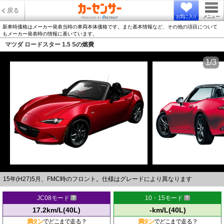
戻る
お気に入り
メニュー
新車時価格はメーカー発表当時の車両本体価格です。また基本情報など、その他の項目について
もメーカー発表時の情報に基いています。
マツダ ロードスター 1.5 Sの燃費
1/3
15年(H27)5月、FMC時のフロント。仕様はグレードにより異なります
JC08モード
10・15モード
17.2km/L(40L)
-km/L(40L)
満タン
でどこまで走る？
満タン
でどこまで走る？