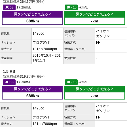
新車時価格
264.6
万円(税込)
JC08
17.2km/L
10・15
-km/L
満タンでどこまで走る？
満タンでどこまで走る？
688km
-km
ハイオク
使用燃料
1496cc
排気量
エンジン
ガソリン
フロア6MT
FR
ミッション
駆動方式
131ps/7000rpm
-
最大出力
過給器（ターボ）
2015年10月～201
-
生産期間
燃費性能
7年11月
1.5 RS
新車時価格
319.7
万円(税込)
JC08
17.2km/L
10・15
-km/L
満タンでどこまで走る？
満タンでどこまで走る？
688km
-km
ハイオク
使用燃料
1496cc
排気量
エンジン
ガソリン
フロア6MT
FR
ミッション
駆動方式
131ps/7000rpm
-
最大出力
過給器（ターボ）