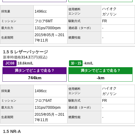
ハイオク
使用燃料
1496cc
排気量
エンジン
ガソリン
フロア6MT
FR
ミッション
駆動方式
131ps/7000rpm
-
最大出力
過給器（ターボ）
2015年05月～201
-
生産期間
燃費性能
7年11月
1.5 S レザーパッケージ
新車時価格
314.3
万円(税込)
JC08
18.6km/L
10・15
-km/L
満タンでどこまで走る？
満タンでどこまで走る？
744km
-km
ハイオク
使用燃料
1496cc
排気量
エンジン
ガソリン
フロア6AT
FR
ミッション
駆動方式
131ps/7000rpm
-
最大出力
過給器（ターボ）
2015年05月～201
-
生産期間
燃費性能
7年11月
1.5 NR-A