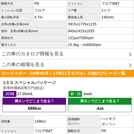
FR
フロア6MT
駆動方式
ミッション
フロア
2ドア
ミッション位置
ドア数
4.7m
140mm
最小回転半径
最低地上高
3915x1735x1235
全長x全幅x全高(mm)
940x1425x1055
室内 全長x全幅x全高(mm)
131ps/7000rpm
最高出力
15.3kg・m/4800rpm
最大トルク
この車のカタログ情報を見る
この車の相場を見る
ロードスター（15年05月～17年11月モデル）の他のグレード一覧
1.5 S スペシャルパッケージ
新車時価格
270
万円(税込)
JC08
17.2km/L
10・15
-km/L
満タンでどこまで走る？
満タンでどこまで走る？
688km
-km
ハイオク
使用燃料
1496cc
排気量
エンジン
ガソリン
フロア6MT
FR
ミッション
駆動方式