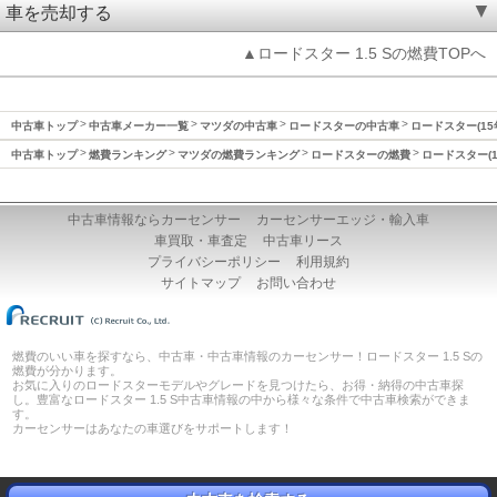
車を売却する
▲ロードスター 1.5 Sの燃費TOPへ
中古車トップ
中古車メーカー一覧
マツダの中古車
ロードスターの中古車
ロードスター(15
中古車トップ
燃費ランキング
マツダの燃費ランキング
ロードスターの燃費
ロードスター(1
中古車情報ならカーセンサー
カーセンサーエッジ・輸入車
車買取・車査定
中古車リース
プライバシーポリシー
利用規約
サイトマップ
お問い合わせ
燃費のいい車を探すなら、中古車・中古車情報のカーセンサー！ロードスター 1.5 Sの
燃費が分かります。
お気に入りのロードスターモデルやグレードを見つけたら、お得・納得の中古車探
し。豊富なロードスター 1.5 S中古車情報の中から様々な条件で中古車検索ができま
す。
カーセンサーはあなたの車選びをサポートします！