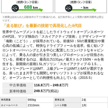
（燃費×タンク容量）
（燃費×タンク容量）
688
-
km
km
※燃費は定められた試験条件の下での数値のため、走行条件等により実際の燃料消費率は異な
ります。
「走る歓び」を最新の技術で具現化した4代目
世界中でムーブメントを起こしたライトウェイトオープンスポーツ
の4代目。マツダ独自の「スカイアクティブ技術」とデザインテーマ
「魂動（こどう）」が採用されている。前後50：50の重量配分や重
心高の低減によって、軽快なドライブフィールを追求。低く短いフ
ロントオーバーハングと人を中心に配置したコンパクトなキャビン
によって、乗る人の姿が引き立つ美しいプロポーションが目指され
ている。搭載するのは、最高出力131ps／最大トルク150N・mを発
生する、新開発の直噴1.5Lガソリン「スカイアクティブ-G 1.5」。
エントリーグレードは6MT、上級グレードは6MTと6ATが選択でき
る。座ったまま片手でも開閉しやすいソフトトップが採用されるな
ど、オープンカーとしての利便性も向上している（2015.5）
中古車価格
116.8
万円～
249.8
万円
249.5
万円(税込)
新車時価格
990kg
2名
車両重量
乗車定員
2310mm
1列
ホイールベース
シート列数