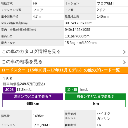
FR
フロア6MT
駆動方式
ミッション
フロア
2ドア
ミッション位置
ドア数
4.7m
140mm
最小回転半径
最低地上高
3915x1735x1235
全長x全幅x全高(mm)
940x1425x1055
室内 全長x全幅x全高(mm)
131ps/7000rpm
最高出力
15.3kg・m/4800rpm
最大トルク
この車のカタログ情報を見る
この車の相場を見る
ロードスター（15年10月～17年11月モデル）の他のグレード一覧
1.5 S
新車時価格
249.5
万円(税込)
JC08
17.2km/L
10・15
-km/L
満タンでどこまで走る？
満タンでどこまで走る？
688km
-km
ハイオク
使用燃料
1496cc
排気量
エンジン
ガソリン
フロア6MT
FR
ミッション
駆動方式