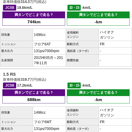
新車時価格
314.3
万円(税込)
JC08
18.6km/L
10・15
-km/L
満タンでどこまで走る？
満タンでどこまで走る？
744km
-km
ハイオク
使用燃料
1496cc
排気量
エンジン
ガソリン
フロア6AT
FR
ミッション
駆動方式
131ps/7000rpm
-
最大出力
過給器（ターボ）
2015年05月～201
-
生産期間
燃費性能
7年11月
1.5 RS
新車時価格
319.7
万円(税込)
JC08
17.2km/L
10・15
-km/L
満タンでどこまで走る？
満タンでどこまで走る？
688km
-km
ハイオク
使用燃料
1496cc
排気量
エンジン
ガソリン
フロア6MT
FR
ミッション
駆動方式
131ps/7000rpm
-
最大出力
過給器（ターボ）