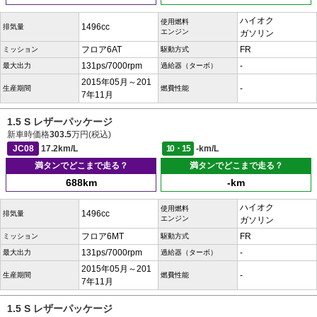
ハイオク
使用燃料
1496cc
排気量
エンジン
ガソリン
フロア6AT
FR
ミッション
駆動方式
131ps/7000rpm
-
最大出力
過給器（ターボ）
2015年05月～201
-
生産期間
燃費性能
7年11月
1.5 S レザーパッケージ
新車時価格
303.5
万円(税込)
JC08
17.2km/L
10・15
-km/L
満タンでどこまで走る？
満タンでどこまで走る？
688km
-km
ハイオク
使用燃料
1496cc
排気量
エンジン
ガソリン
フロア6MT
FR
ミッション
駆動方式
131ps/7000rpm
-
最大出力
過給器（ターボ）
2015年05月～201
-
生産期間
燃費性能
7年11月
1.5 S レザーパッケージ