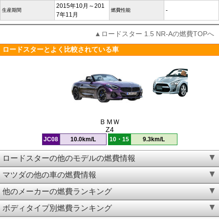
2015年10月～201
-
生産期間
燃費性能
7年11月
▲ロードスター 1.5 NR-Aの燃費TOPへ
ロードスターとよく比較されている車
ＢＭＷ
Z4
JC08
10.0km/L
10・15
9.3km/L
ロードスターの他のモデルの燃費情報
マツダの他の車の燃費情報
他のメーカーの燃費ランキング
ボディタイプ別燃費ランキング