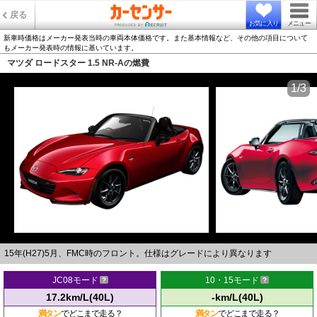
戻る
お気に入り
メニュー
新車時価格はメーカー発表当時の車両本体価格です。また基本情報など、その他の項目について
もメーカー発表時の情報に基いています。
マツダ ロードスター 1.5 NR-Aの燃費
1/3
15年(H27)5月、FMC時のフロント。仕様はグレードにより異なります
JC08モード
10・15モード
17.2km/L(40L)
-km/L(40L)
満タン
でどこまで走る？
満タン
でどこまで走る？