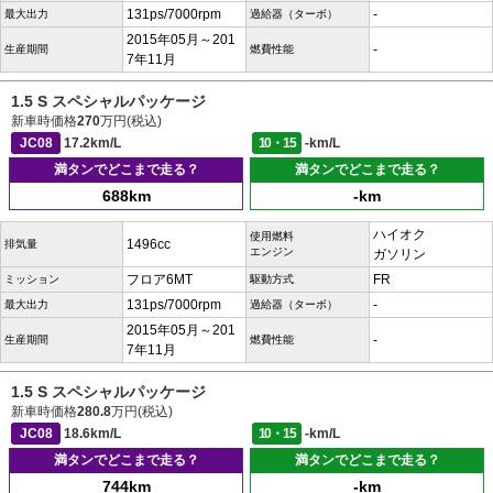
131ps/7000rpm
-
最大出力
過給器（ターボ）
2015年05月～201
-
生産期間
燃費性能
7年11月
1.5 S スペシャルパッケージ
新車時価格
270
万円(税込)
JC08
17.2km/L
10・15
-km/L
満タンでどこまで走る？
満タンでどこまで走る？
688km
-km
ハイオク
使用燃料
1496cc
排気量
エンジン
ガソリン
フロア6MT
FR
ミッション
駆動方式
131ps/7000rpm
-
最大出力
過給器（ターボ）
2015年05月～201
-
生産期間
燃費性能
7年11月
1.5 S スペシャルパッケージ
新車時価格
280.8
万円(税込)
JC08
18.6km/L
10・15
-km/L
満タンでどこまで走る？
満タンでどこまで走る？
744km
-km