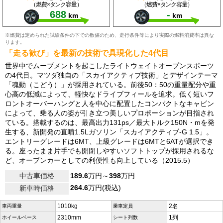
（燃費×タンク容量）
（燃費×タンク容量）
688
-
km
km
※燃費は定められた試験条件の下での数値のため、走行条件等により実際の燃料消費率は異な
ります。
「走る歓び」を最新の技術で具現化した4代目
世界中でムーブメントを起こしたライトウェイトオープンスポーツ
の4代目。マツダ独自の「スカイアクティブ技術」とデザインテーマ
「魂動（こどう）」が採用されている。前後50：50の重量配分や重
心高の低減によって、軽快なドライブフィールを追求。低く短いフ
ロントオーバーハングと人を中心に配置したコンパクトなキャビン
によって、乗る人の姿が引き立つ美しいプロポーションが目指され
ている。搭載するのは、最高出力131ps／最大トルク150N・mを発
生する、新開発の直噴1.5Lガソリン「スカイアクティブ-G 1.5」。
エントリーグレードは6MT、上級グレードは6MTと6ATが選択でき
る。座ったまま片手でも開閉しやすいソフトトップが採用されるな
ど、オープンカーとしての利便性も向上している（2015.5）
中古車価格
189.6
万円～
398
万円
264.6
万円(税込)
新車時価格
1010kg
2名
車両重量
乗車定員
2310mm
1列
ホイールベース
シート列数