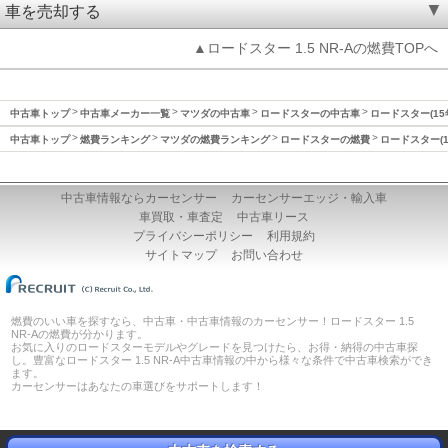
車を売却する
▲ロードスター 1.5 NR-Aの燃費TOPへ
中古車トップ
中古車メーカー一覧
マツダの中古車
ロードスターの中古車
ロードスター(15
中古車トップ
燃費ランキング
マツダの燃費ランキング
ロードスターの燃費
ロードスター(1
中古車情報ならカーセンサー
カーセンサーエッジ・輸入車
車買取・車査定
中古車リース
プライバシーポリシー
利用規約
サイトマップ
お問い合わせ
燃費のいい車を探すなら、中古車・中古車情報のカーセンサー！ロードスター 1.5
NR-Aの燃費が分かります。
お気に入りのロードスターモデルやグレードを見つけたら、お得・納得の中古車探
し。豊富なロードスター 1.5 NR-A中古車情報の中から様々な条件で中古車検索ができ
ます。
カーセンサーはあなたの車選びをサポートします！