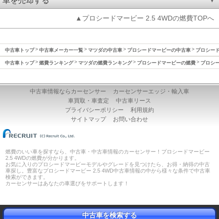
車を売却する
▲プロシードマービー 2.5 4WDの燃費TOPへ
中古車トップ
中古車メーカー一覧
マツダの中古車
プロシードマービーの中古車
プロシード
中古車トップ
燃費ランキング
マツダの燃費ランキング
プロシードマービーの燃費
プロシー
中古車情報ならカーセンサー
カーセンサーエッジ・輸入車
車買取・車査定
中古車リース
プライバシーポリシー
利用規約
サイトマップ
お問い合わせ
燃費のいい車を探すなら、中古車・中古車情報のカーセンサー！プロシードマービー
2.5 4WDの燃費が分かります。
お気に入りのプロシードマービーモデルやグレードを見つけたら、お得・納得の中古
車探し。豊富なプロシードマービー 2.5 4WD中古車情報の中から様々な条件で中古車
検索ができます。
カーセンサーはあなたの車選びをサポートします！
中古車を検索する