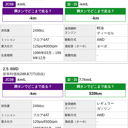
JC08
-km/L
10・15
-km/L
満タンでどこまで走る？
満タンでどこまで走る？
-km
-km
軽油
使用燃料
2499cc
排気量
エンジン
ディーゼル
フロア4AT
4WD
ミッション
駆動方式
125ps/4000rpm
ターボ
最大出力
過給器（ターボ）
1996年03月～199
-
生産期間
燃費性能
9年12月
2.5 4WD
新車時価格
249.8
万円(税抜)
JC08
-km/L
10・15
7.7km/L
満タンでどこまで走る？
満タンでどこまで走る？
-km
539km
レギュラー
使用燃料
2494cc
排気量
エンジン
ガソリン
フロア4AT
4WD
ミッション
駆動方式
120ps/4500rpm
-
最大出力
過給器（ターボ）