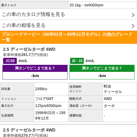
20.1kg・m/4000rpm
最大トルク
この車のカタログ情報を見る
この車の相場を見る
プロシードマービー（96年03月～99年12月モデル）の他のグレード
一覧
2.5 ディーゼルターボ 4WD
新車時価格
261.7
万円(税抜)
JC08
-km/L
10・15
-km/L
満タンでどこまで走る？
満タンでどこまで走る？
-km
-km
軽油
使用燃料
2499cc
排気量
エンジン
ディーゼル
フロア5MT
4WD
ミッション
駆動方式
125ps/4000rpm
ターボ
最大出力
過給器（ターボ）
1996年03月～199
-
生産期間
燃費性能
9年12月
2.5 ディーゼルターボ 4WD
新車時価格
270.7
万円(税抜)