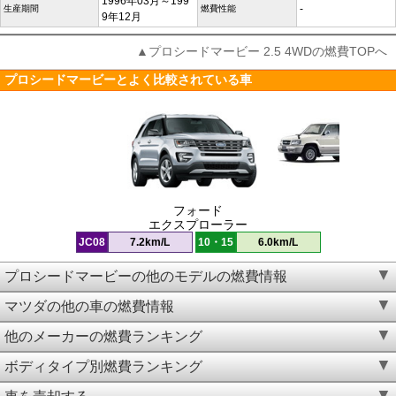
1996年03月～199
-
生産期間
燃費性能
9年12月
▲プロシードマービー 2.5 4WDの燃費TOPへ
プロシードマービーとよく比較されている車
フォード
エクスプローラー
JC08
7.2km/L
10・15
6.0km/L
プロシードマービーの他のモデルの燃費情報
マツダの他の車の燃費情報
他のメーカーの燃費ランキング
ボディタイプ別燃費ランキング