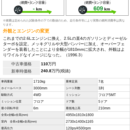
（燃費×タンク容量）
（燃費×タンク容量）
-
609
km
km
※燃費は定められた試験条件の下での数値のため、走行条件等により実際の燃料消費率は異な
ります。
外観とエンジンの変更
これまでの2.6Lエンジンに換え、2.5Lの直4のガソリンとディーゼル
ターボを設定。メッキグリルや大型バンパーに加え、オーバーフェ
ンダーを装着したことにより全幅が1810mmに拡大され、外観はよ
りワイルドなイメージになった。（1996.3）
中古車価格
110
万円
240.8
万円(税抜)
新車時価格
1710kg
7名
車両重量
乗車定員
3000mm
3列
ホイールベース
シート列数
4WD
フロア5MT
駆動方式
ミッション
フロア
5ドア
ミッション位置
ドア数
6m
210mm
最小回転半径
最低地上高
4950x1810x1800
全長x全幅x全高(mm)
2730x1400x1165
室内 全長x全幅x全高(mm)
120ps/4500rpm
最高出力