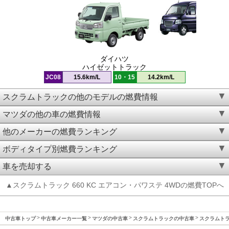
ダイハツ
ハイゼットトラック
JC08
15.6km/L
10・15
14.2km/L
スクラムトラックの他のモデルの燃費情報
マツダの他の車の燃費情報
他のメーカーの燃費ランキング
ボディタイプ別燃費ランキング
車を売却する
▲スクラムトラック 660 KC エアコン・パワステ 4WDの燃費TOPへ
中古車トップ
中古車メーカー一覧
マツダの中古車
スクラムトラックの中古車
スクラムトラッ