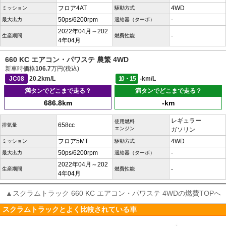
フロア4AT
4WD
ミッション
駆動方式
50ps/6200rpm
-
最大出力
過給器（ターボ）
2022年04月～202
-
生産期間
燃費性能
4年04月
660 KC エアコン・パワステ 農繁 4WD
新車時価格
106.7
万円(税込)
JC08
20.2km/L
10・15
-km/L
満タンでどこまで走る？
満タンでどこまで走る？
686.8km
-km
レギュラー
使用燃料
658cc
排気量
エンジン
ガソリン
フロア5MT
4WD
ミッション
駆動方式
50ps/6200rpm
-
最大出力
過給器（ターボ）
2022年04月～202
-
生産期間
燃費性能
4年04月
▲スクラムトラック 660 KC エアコン・パワステ 4WDの燃費TOPへ
スクラムトラックとよく比較されている車