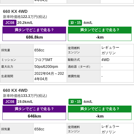
4年04月
660 KX 4WD
新車時価格
122.1
万円(税込)
JC08
20.2km/L
10・15
-km/L
満タンでどこまで走る？
満タンでどこまで走る？
686.8km
-km
レギュラー
使用燃料
658cc
排気量
エンジン
ガソリン
フロア5MT
4WD
ミッション
駆動方式
50ps/6200rpm
-
最大出力
過給器（ターボ）
2022年04月～202
-
生産期間
燃費性能
4年04月
660 KX 4WD
新車時価格
133.3
万円(税込)
JC08
19.0km/L
10・15
-km/L
満タンでどこまで走る？
満タンでどこまで走る？
646km
-km
レギュラー
使用燃料
658cc
排気量
エンジン
ガソリン