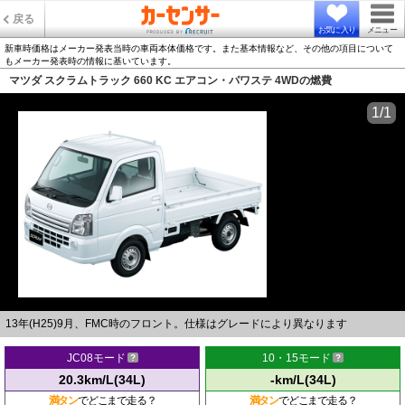
戻る
お気に入り
メニュー
新車時価格はメーカー発表当時の車両本体価格です。また基本情報など、その他の項目について
もメーカー発表時の情報に基いています。
マツダ スクラムトラック 660 KC エアコン・パワステ 4WDの燃費
1/1
13年(H25)9月、FMC時のフロント。仕様はグレードにより異なります
JC08モード
10・15モード
20.3km/L(34L)
-km/L(34L)
満タン
でどこまで走る？
満タン
でどこまで走る？