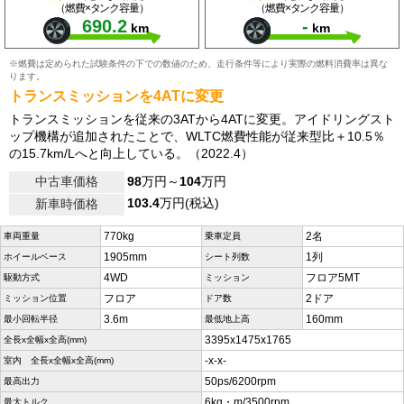
（燃費×タンク容量）
（燃費×タンク容量）
690.2
-
km
km
※燃費は定められた試験条件の下での数値のため、走行条件等により実際の燃料消費率は異な
ります。
トランスミッションを4ATに変更
トランスミッションを従来の3ATから4ATに変更。アイドリングスト
ップ機構が追加されたことで、WLTC燃費性能が従来型比＋10.5％
の15.7km/Lへと向上している。（2022.4）
中古車価格
98
万円～
104
万円
103.4
万円(税込)
新車時価格
770kg
2名
車両重量
乗車定員
1905mm
1列
ホイールベース
シート列数
4WD
フロア5MT
駆動方式
ミッション
フロア
2ドア
ミッション位置
ドア数
3.6m
160mm
最小回転半径
最低地上高
3395x1475x1765
全長x全幅x全高(mm)
-x-x-
室内 全長x全幅x全高(mm)
50ps/6200rpm
最高出力
6kg・m/3500rpm
最大トルク