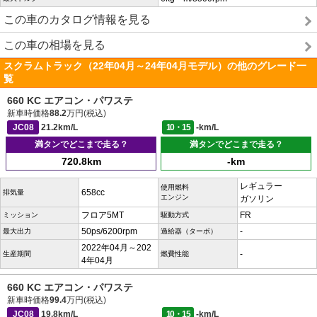
この車のカタログ情報を見る
この車の相場を見る
スクラムトラック（22年04月～24年04月モデル）の他のグレード一
覧
660 KC エアコン・パワステ
新車時価格
88.2
万円(税込)
JC08
21.2km/L
10・15
-km/L
満タンでどこまで走る？
満タンでどこまで走る？
720.8km
-km
レギュラー
使用燃料
658cc
排気量
エンジン
ガソリン
フロア5MT
FR
ミッション
駆動方式
50ps/6200rpm
-
最大出力
過給器（ターボ）
2022年04月～202
-
生産期間
燃費性能
4年04月
660 KC エアコン・パワステ
新車時価格
99.4
万円(税込)
JC08
19.8km/L
10・15
-km/L