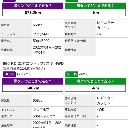
満タンでどこまで走る？
満タンでどこまで走る？
673.2km
-km
レギュラー
使用燃料
658cc
排気量
エンジン
ガソリン
フロア4AT
FR
ミッション
駆動方式
50ps/6200rpm
-
最大出力
過給器（ターボ）
2022年04月～202
-
生産期間
燃費性能
4年04月
660 KC エアコン・パワステ 4WD
新車時価格
114.6
万円(税込)
JC08
19.0km/L
10・15
-km/L
満タンでどこまで走る？
満タンでどこまで走る？
646km
-km
レギュラー
使用燃料
658cc
排気量
エンジン
ガソリン
フロア4AT
4WD
ミッション
駆動方式
50ps/6200rpm
-
最大出力
過給器（ターボ）
2022年04月～202
-
生産期間
燃費性能