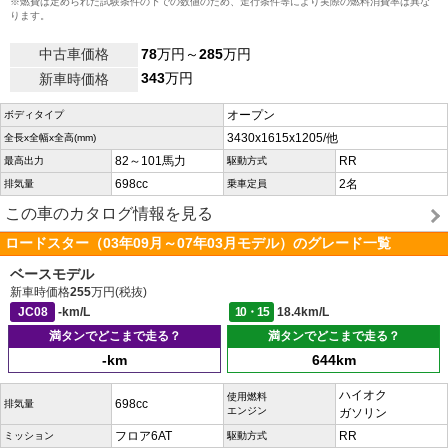
※燃費は定められた試験条件の下での数値のため、走行条件等により実際の燃料消費率は異な
ります。
中古車価格
78
万円～
285
万円
343
万円
新車時価格
オープン
ボディタイプ
3430x1615x1205/他
全長x全幅x全高(mm)
82～101馬力
RR
最高出力
駆動方式
698cc
2名
排気量
乗車定員
この車のカタログ情報を見る
ロードスター（03年09月～07年03月モデル）のグレード一覧
ベースモデル
新車時価格
255
万円(税抜)
JC08
-km/L
10・15
18.4km/L
満タンでどこまで走る？
満タンでどこまで走る？
-km
644km
ハイオク
使用燃料
698cc
排気量
エンジン
ガソリン
フロア6AT
RR
ミッション
駆動方式