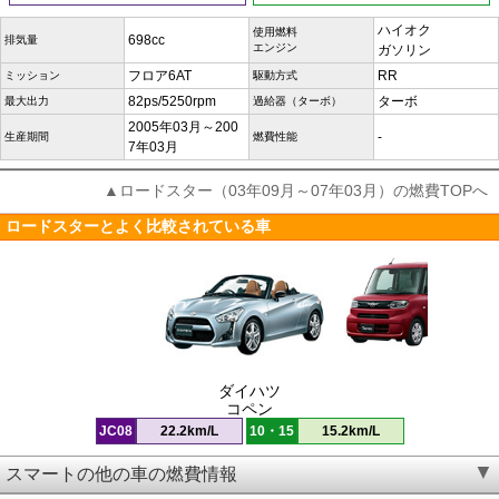
ハイオク
使用燃料
698cc
排気量
エンジン
ガソリン
フロア6AT
RR
ミッション
駆動方式
82ps/5250rpm
ターボ
最大出力
過給器（ターボ）
2005年03月～200
-
生産期間
燃費性能
7年03月
▲ロードスター（03年09月～07年03月）の燃費TOPへ
ロードスターとよく比較されている車
ダイハツ
コペン
JC08
22.2km/L
10・15
15.2km/L
スマートの他の車の燃費情報