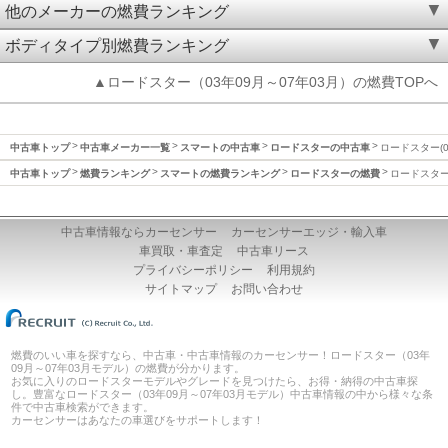
他のメーカーの燃費ランキング
ボディタイプ別燃費ランキング
▲ロードスター（03年09月～07年03月）の燃費TOPへ
中古車トップ
中古車メーカー一覧
スマートの中古車
ロードスターの中古車
ロードスター(0
中古車トップ
燃費ランキング
スマートの燃費ランキング
ロードスターの燃費
ロードスター(
中古車情報ならカーセンサー
カーセンサーエッジ・輸入車
車買取・車査定
中古車リース
プライバシーポリシー
利用規約
サイトマップ
お問い合わせ
燃費のいい車を探すなら、中古車・中古車情報のカーセンサー！ロードスター（03年
09月～07年03月モデル）の燃費が分かります。
お気に入りのロードスターモデルやグレードを見つけたら、お得・納得の中古車探
し。豊富なロードスター（03年09月～07年03月モデル）中古車情報の中から様々な条
件で中古車検索ができます。
カーセンサーはあなたの車選びをサポートします！