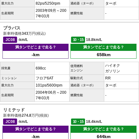
82ps/5250rpm
ターボ
最大出力
過給器（ターボ）
2003年09月～200
-
生産期間
燃費性能
7年03月
ブラバス
新車時価格
343
万円(税込)
JC08
-km/L
10・15
18.8km/L
満タンでどこまで走る？
満タンでどこまで走る？
-km
658km
ハイオク
使用燃料
698cc
排気量
エンジン
ガソリン
フロア6AT
RR
ミッション
駆動方式
101ps/5600rpm
ターボ
最大出力
過給器（ターボ）
2004年06月～200
-
生産期間
燃費性能
7年03月
リミテッド
新車時価格
274.8
万円(税抜)
JC08
-km/L
10・15
18.4km/L
満タンでどこまで走る？
満タンでどこまで走る？
-km
644km