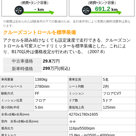
（燃費×タンク容量）
（燃費×タンク容量）
-
691.2
km
km
※燃費は定められた試験条件の下での数値のため、走行条件等により実際の燃料消費率は異な
ります。
クルーズコントロールを標準装備
アクセルを踏み続けなくても設定速度で走行できる、クルーズコン
トロール＆可変スピードリミッターを標準装備とした。これによ
り、B170以外は価格改定が行われている。（2007.8）
中古車価格
29.8
万円
299
万円(税込)
新車時価格
1380kg
5名
車両重量
乗車定員
2780mm
2列
ホイールベース
シート列数
FF
フロアCVT
駆動方式
ミッション
フロア
5ドア
ミッション位置
ドア数
5.6m
125mm
最小回転半径
最低地上高
4270x1780x1605
全長x全幅x全高(mm)
-x-x-
室内 全長x全幅x全高(mm)
116ps/5500rpm
最高出力
15.8kg・m/3500～4000rpm
最大トルク