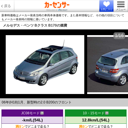
戻る
お気に入り
メニュー
新車時価格はメーカー発表当時の車両本体価格です。また基本情報など、その他の項目について
もメーカー発表時の情報に基いています。
メルセデス・ベンツ Bクラス B170の燃費
1/16
06年(H18)1月、新型時の2.0 B200のフロント
JC08モード
10・15モード
-km/L(54L)
12.8km/L(54L)
満タン
でどこまで走る？
満タン
でどこまで走る？