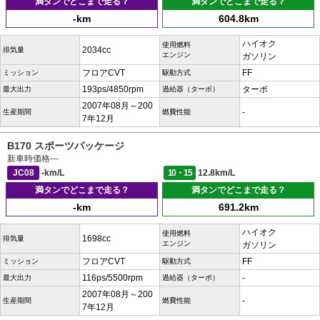
満タンでどこまで走る？
満タンでどこまで走る？
-km
604.8km
ハイオク
使用燃料
2034cc
排気量
エンジン
ガソリン
フロアCVT
FF
ミッション
駆動方式
193ps/4850rpm
ターボ
最大出力
過給器（ターボ）
2007年08月～200
-
生産期間
燃費性能
7年12月
B170 スポーツパッケージ
新車時価格
---
JC08
-km/L
10・15
12.8km/L
満タンでどこまで走る？
満タンでどこまで走る？
-km
691.2km
ハイオク
使用燃料
1698cc
排気量
エンジン
ガソリン
フロアCVT
FF
ミッション
駆動方式
116ps/5500rpm
-
最大出力
過給器（ターボ）
2007年08月～200
-
生産期間
燃費性能
7年12月