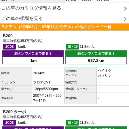
この車のカタログ情報を見る
この車の相場を見る
Bクラス（07年08月～07年12月モデル）の他のグレード一覧
B200
新車時価格
353
万円(税込)
JC08
-km/L
10・15
11.8km/L
満タンでどこまで走る？
満タンでどこまで走る？
-km
637.2km
ハイオク
使用燃料
2034cc
排気量
エンジン
ガソリン
フロアCVT
FF
ミッション
駆動方式
136ps/5500rpm
-
最大出力
過給器（ターボ）
2007年08月～200
-
生産期間
燃費性能
7年12月
B200 ターボ
新車時価格
402
万円(税込)
JC08
-km/L
10・15
11.2km/L