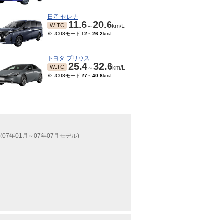
日産 セレナ
11.6
20.6
WLTC
～
km/L
※ JC08モード
12
～
26.2
km/L
トヨタ プリウス
25.4
32.6
WLTC
～
km/L
※ JC08モード
27
～
40.8
km/L
(07年01月～07年07月モデル)