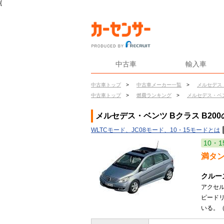
{
中古車
輸入車
中古車トップ
>
中古車メーカー一覧
>
メルセデス
中古車トップ
>
燃費ランキング
>
メルセデス・ベ
メルセデス・ベンツ Bクラス B20
WLTCモード、JC08モード、10・15モードとは
10・1
満タ
クルー
アクセ
ピード
いる。（2