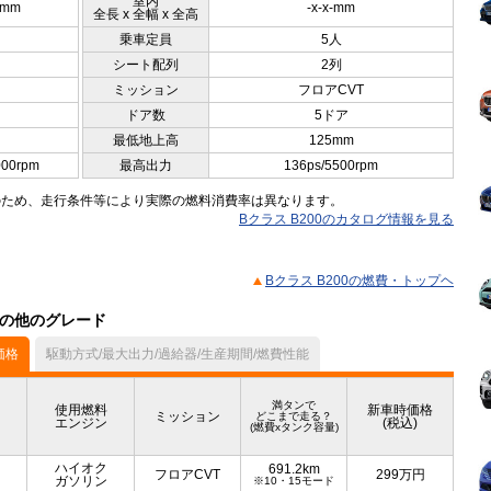
室内
5mm
-x-x-mm
全長 x 全幅 x 全高
乗車定員
5人
シート配列
2列
ミッション
フロアCVT
ドア数
5ドア
最低地上高
125mm
000rpm
最高出力
136ps/5500rpm
のため、走行条件等により実際の燃料消費率は異なります。
Bクラス B200のカタログ情報を見る
Bクラス B200の燃費・トップヘ
）の他のグレード
価格
駆動方式/最大出力/過給器/生産期間/燃費性能
満タンで
使用燃料
新車時価格
ミッション
どこまで走る？
エンジン
(税込)
(燃費xタンク容量)
ハイオク
691.2km
フロアCVT
299
万円
ガソリン
※10・15モード