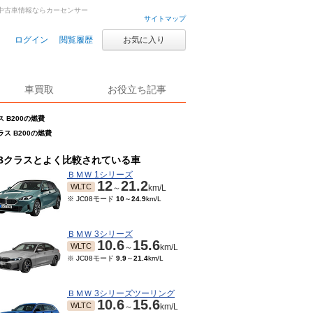
車・中古車情報ならカーセンサー
サイトマップ
ログイン
閲覧履歴
お気に入り
車買取
お役立ち記事
ス B200の燃費
ラス B200の燃費
Bクラスとよく比較されている車
ＢＭＷ 1シリーズ
12
21.2
WLTC
～
km/L
※ JC08モード
10
～
24.9
km/L
ＢＭＷ 3シリーズ
10.6
15.6
WLTC
～
km/L
※ JC08モード
9.9
～
21.4
km/L
ＢＭＷ 3シリーズツーリング
10.6
15.6
WLTC
～
km/L