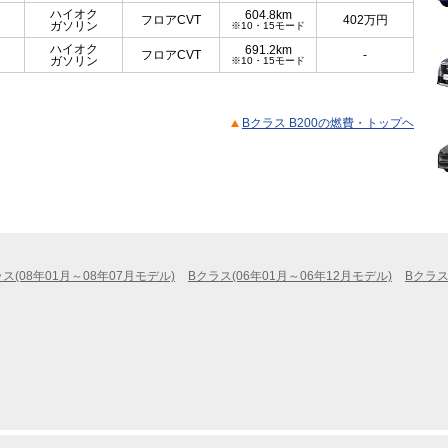
ハイオク
604.8km
フロアCVT
402
万円
ガソリン
※10・15モード
ハイオク
691.2km
フロアCVT
-
ガソリン
※10・15モード
Bクラス B200の燃費・トップヘ
ス(08年01月～08年07月モデル)
Bクラス(06年01月～06年12月モデル)
Bクラス