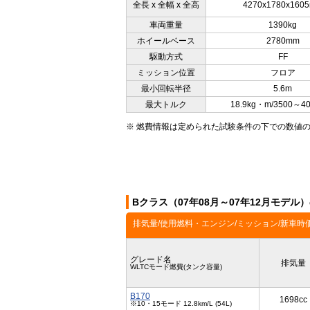
全長 x 全幅 x 全高
4270x1780x160
車両重量
1390kg
ホイールベース
2780mm
駆動方式
FF
ミッション位置
フロア
最小回転半径
5.6m
最大トルク
18.9kg・m/3500～4
※ 燃費情報は定められた試験条件の下での数値
Bクラス（07年08月～07年12月モデル
排気量/使用燃料・エンジン/ミッション/新車時
グレード名
排気量
WLTCモード燃費(タンク容量)
B170
1698cc
※10・15モード 12.8km/L (54L)