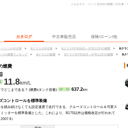
メルセデス・ベンツ B200の燃費 | 中古
カタログ
中古車販売店
保険/ローン/他
・ベンツの中古車
>
Bクラスの中古車
>
Bクラス(07年08月～07年12月)の燃費
>
Bクラ
ンツの燃費ランキング
>
Bクラスの燃費
>
Bクラス(07年08月～07年12月)の燃費
>
Bク
0の燃費
？
11.8
5
km/L
ン
637.2
10・15
でどこまで走る？ (燃費xタンク容量)
km
ズコントロールを標準装備
ルを踏み続けなくても設定速度で走行できる、クルーズコントロール＆可変ス
リミッターを標準装備とした。これにより、B170以外は価格改定が行われて
007.8）