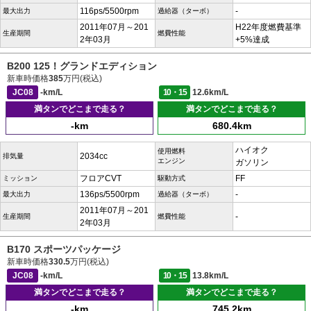
116ps/5500rpm
-
最大出力
過給器（ターボ）
2011年07月～201
H22年度燃費基準
生産期間
燃費性能
2年03月
+5%達成
B200 125！グランドエディション
新車時価格
385
万円(税込)
JC08
-km/L
10・15
12.6km/L
満タンでどこまで走る？
満タンでどこまで走る？
-km
680.4km
ハイオク
使用燃料
2034cc
排気量
エンジン
ガソリン
フロアCVT
FF
ミッション
駆動方式
136ps/5500rpm
-
最大出力
過給器（ターボ）
2011年07月～201
-
生産期間
燃費性能
2年03月
B170 スポーツパッケージ
新車時価格
330.5
万円(税込)
JC08
-km/L
10・15
13.8km/L
満タンでどこまで走る？
満タンでどこまで走る？
-km
745.2km