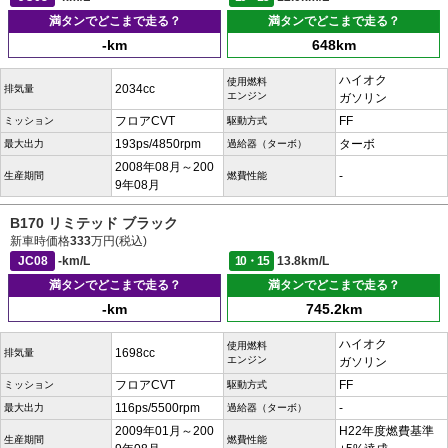
満タンでどこまで走る？
満タンでどこまで走る？
-km
648km
ハイオク
使用燃料
2034cc
排気量
エンジン
ガソリン
フロアCVT
FF
ミッション
駆動方式
193ps/4850rpm
ターボ
最大出力
過給器（ターボ）
2008年08月～200
-
生産期間
燃費性能
9年08月
B170 リミテッド ブラック
新車時価格
333
万円(税込)
JC08
-km/L
10・15
13.8km/L
満タンでどこまで走る？
満タンでどこまで走る？
-km
745.2km
ハイオク
使用燃料
1698cc
排気量
エンジン
ガソリン
フロアCVT
FF
ミッション
駆動方式
116ps/5500rpm
-
最大出力
過給器（ターボ）
2009年01月～200
H22年度燃費基準
生産期間
燃費性能