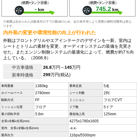
（燃費×タンク容量）
（燃費×タンク容量）
-
745.2
km
km
※燃費は定められた試験条件の下での数値のため、走行条件等により実際の燃料消費率は異な
ります。
内外装の変更や環境性能の向上が行われた
外観はフロントグリルやエアインテークのデザインを一新。室内は
シートとトリムの素材を変更、オーディオシステムの装備を充実さ
せた。またエンジン制御システムの最適化によって、燃費が約7％向
上している。（2008.8）
中古車価格
26.8
万円～
145
万円
299
万円(税込)
新車時価格
1380kg
5名
車両重量
乗車定員
2780mm
2列
ホイールベース
シート列数
FF
フロアCVT
駆動方式
ミッション
フロア
5ドア
ミッション位置
ドア数
5.6m
125mm
最小回転半径
最低地上高
4275x1780x1605
全長x全幅x全高(mm)
-x-x-
室内 全長x全幅x全高(mm)
116ps/5500rpm
最高出力