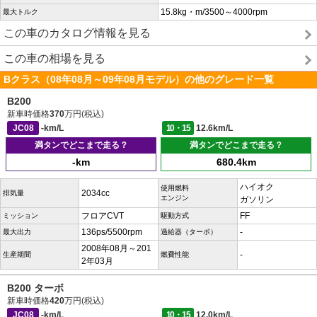
15.8kg・m/3500～4000rpm
最大トルク
この車のカタログ情報を見る
この車の相場を見る
Bクラス（08年08月～09年08月モデル）の他のグレード一覧
B200
新車時価格
370
万円(税込)
JC08
-km/L
10・15
12.6km/L
満タンでどこまで走る？
満タンでどこまで走る？
-km
680.4km
ハイオク
使用燃料
2034cc
排気量
エンジン
ガソリン
フロアCVT
FF
ミッション
駆動方式
136ps/5500rpm
-
最大出力
過給器（ターボ）
2008年08月～201
-
生産期間
燃費性能
2年03月
B200 ターボ
新車時価格
420
万円(税込)
JC08
-km/L
10・15
12.0km/L