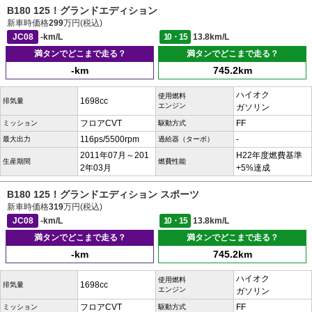
B180 125！グランドエディション
新車時価格
299
万円(税込)
JC08
-km/L
10・15
13.8km/L
満タンでどこまで走る？
満タンでどこまで走る？
-km
745.2km
ハイオク
使用燃料
1698cc
排気量
エンジン
ガソリン
フロアCVT
FF
ミッション
駆動方式
116ps/5500rpm
-
最大出力
過給器（ターボ）
2011年07月～201
H22年度燃費基準
生産期間
燃費性能
2年03月
+5%達成
B180 125！グランドエディション スポーツ
新車時価格
319
万円(税込)
JC08
-km/L
10・15
13.8km/L
満タンでどこまで走る？
満タンでどこまで走る？
-km
745.2km
ハイオク
使用燃料
1698cc
排気量
エンジン
ガソリン
フロアCVT
FF
ミッション
駆動方式