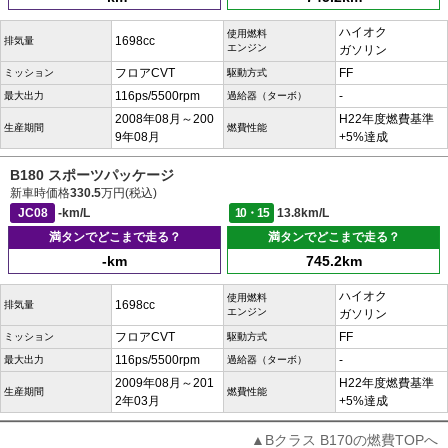
ハイオク
使用燃料
1698cc
排気量
エンジン
ガソリン
フロアCVT
FF
ミッション
駆動方式
116ps/5500rpm
-
最大出力
過給器（ターボ）
2008年08月～200
H22年度燃費基準
生産期間
燃費性能
9年08月
+5%達成
B180 スポーツパッケージ
新車時価格
330.5
万円(税込)
JC08
-km/L
10・15
13.8km/L
満タンでどこまで走る？
満タンでどこまで走る？
-km
745.2km
ハイオク
使用燃料
1698cc
排気量
エンジン
ガソリン
フロアCVT
FF
ミッション
駆動方式
116ps/5500rpm
-
最大出力
過給器（ターボ）
2009年08月～201
H22年度燃費基準
生産期間
燃費性能
2年03月
+5%達成
▲Bクラス B170の燃費TOPへ