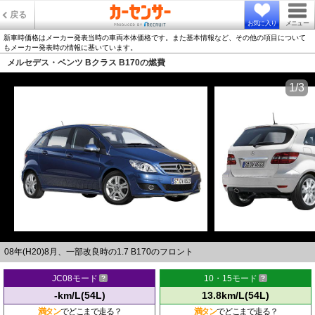
戻る
お気に入り
メニュー
新車時価格はメーカー発表当時の車両本体価格です。また基本情報など、その他の項目について
もメーカー発表時の情報に基いています。
メルセデス・ベンツ Bクラス B170の燃費
1/3
08年(H20)8月、一部改良時の1.7 B170のフロント
JC08モード
10・15モード
-km/L(54L)
13.8km/L(54L)
満タン
でどこまで走る？
満タン
でどこまで走る？