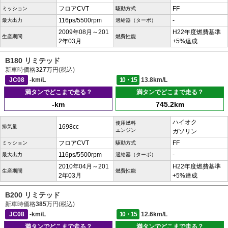
フロアCVT
FF
ミッション
駆動方式
116ps/5500rpm
-
最大出力
過給器（ターボ）
2009年08月～201
H22年度燃費基準
生産期間
燃費性能
2年03月
+5%達成
B180 リミテッド
新車時価格
327
万円(税込)
JC08
-km/L
10・15
13.8km/L
満タンでどこまで走る？
満タンでどこまで走る？
-km
745.2km
ハイオク
使用燃料
1698cc
排気量
エンジン
ガソリン
フロアCVT
FF
ミッション
駆動方式
116ps/5500rpm
-
最大出力
過給器（ターボ）
2010年04月～201
H22年度燃費基準
生産期間
燃費性能
2年03月
+5%達成
B200 リミテッド
新車時価格
385
万円(税込)
JC08
-km/L
10・15
12.6km/L
満タンでどこまで走る？
満タンでどこまで走る？