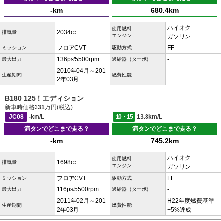
-km
680.4km
ハイオク
使用燃料
2034cc
排気量
エンジン
ガソリン
フロアCVT
FF
ミッション
駆動方式
136ps/5500rpm
-
最大出力
過給器（ターボ）
2010年04月～201
-
生産期間
燃費性能
2年03月
B180 125！エディション
新車時価格
331
万円(税込)
JC08
-km/L
10・15
13.8km/L
満タンでどこまで走る？
満タンでどこまで走る？
-km
745.2km
ハイオク
使用燃料
1698cc
排気量
エンジン
ガソリン
フロアCVT
FF
ミッション
駆動方式
116ps/5500rpm
-
最大出力
過給器（ターボ）
2011年02月～201
H22年度燃費基準
生産期間
燃費性能
2年03月
+5%達成