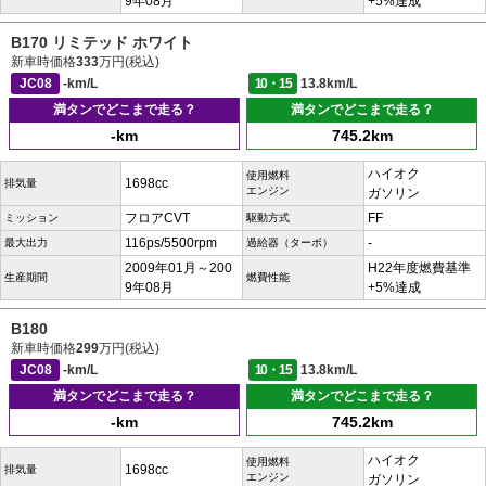
9年08月
+5%達成
B170 リミテッド ホワイト
新車時価格
333
万円(税込)
JC08
-km/L
10・15
13.8km/L
満タンでどこまで走る？
満タンでどこまで走る？
-km
745.2km
ハイオク
使用燃料
1698cc
排気量
エンジン
ガソリン
フロアCVT
FF
ミッション
駆動方式
116ps/5500rpm
-
最大出力
過給器（ターボ）
2009年01月～200
H22年度燃費基準
生産期間
燃費性能
9年08月
+5%達成
B180
新車時価格
299
万円(税込)
JC08
-km/L
10・15
13.8km/L
満タンでどこまで走る？
満タンでどこまで走る？
-km
745.2km
ハイオク
使用燃料
1698cc
排気量
エンジン
ガソリン