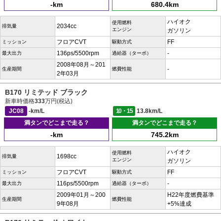
-km
680.4km
ハイオク
使用燃料
2034cc
排気量
エンジン
ガソリン
フロアCVT
FF
ミッション
駆動方式
136ps/5500rpm
-
最大出力
過給器（ターボ）
2008年08月～201
-
生産期間
燃費性能
2年03月
B170 リミテッド ブラック
新車時価格
333
万円(税込)
JC08
-km/L
10・15
13.8km/L
満タンでどこまで走る？
満タンでどこまで走る？
-km
745.2km
ハイオク
使用燃料
1698cc
排気量
エンジン
ガソリン
フロアCVT
FF
ミッション
駆動方式
116ps/5500rpm
-
最大出力
過給器（ターボ）
2009年01月～200
H22年度燃費基準
生産期間
燃費性能
9年08月
+5%達成