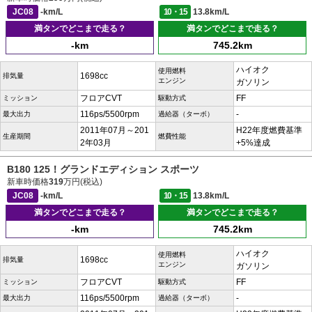
JC08
-km/L
10・15
13.8km/L
満タンでどこまで走る？
満タンでどこまで走る？
-km
745.2km
ハイオク
使用燃料
1698cc
排気量
エンジン
ガソリン
フロアCVT
FF
ミッション
駆動方式
116ps/5500rpm
-
最大出力
過給器（ターボ）
2011年07月～201
H22年度燃費基準
生産期間
燃費性能
2年03月
+5%達成
B180 125！グランドエディション スポーツ
新車時価格
319
万円(税込)
JC08
-km/L
10・15
13.8km/L
満タンでどこまで走る？
満タンでどこまで走る？
-km
745.2km
ハイオク
使用燃料
1698cc
排気量
エンジン
ガソリン
フロアCVT
FF
ミッション
駆動方式
116ps/5500rpm
-
最大出力
過給器（ターボ）