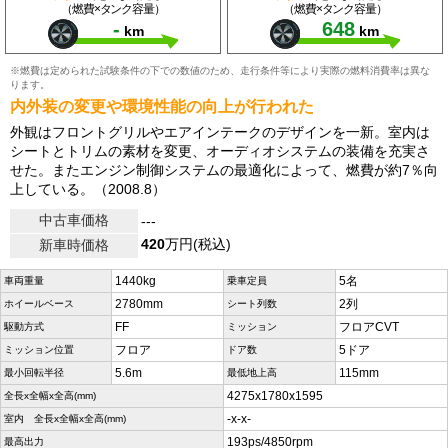
（燃費×タンク容量）
（燃費×タンク容量）
-
648
km
km
※燃費は定められた試験条件の下での数値のため、走行条件等により実際の燃料消費率は異な
ります。
内外装の変更や環境性能の向上が行われた
外観はフロントグリルやエアインテークのデザインを一新。室内は
シートとトリムの素材を変更、オーディオシステムの装備を充実さ
せた。またエンジン制御システムの最適化によって、燃費が約7％向
上している。（2008.8）
中古車価格
---
420
万円(税込)
新車時価格
1440kg
5名
車両重量
乗車定員
2780mm
2列
ホイールベース
シート列数
FF
フロアCVT
駆動方式
ミッション
フロア
5ドア
ミッション位置
ドア数
5.6m
115mm
最小回転半径
最低地上高
4275x1780x1595
全長x全幅x全高(mm)
-x-x-
室内 全長x全幅x全高(mm)
193ps/4850rpm
最高出力