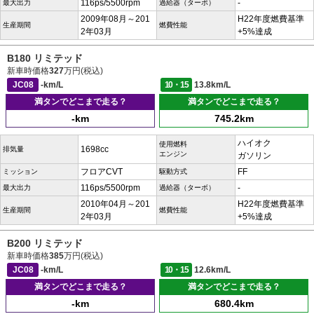
116ps/5500rpm
-
最大出力
過給器（ターボ）
2009年08月～201
H22年度燃費基準
生産期間
燃費性能
2年03月
+5%達成
B180 リミテッド
新車時価格
327
万円(税込)
JC08
-km/L
10・15
13.8km/L
満タンでどこまで走る？
満タンでどこまで走る？
-km
745.2km
ハイオク
使用燃料
1698cc
排気量
エンジン
ガソリン
フロアCVT
FF
ミッション
駆動方式
116ps/5500rpm
-
最大出力
過給器（ターボ）
2010年04月～201
H22年度燃費基準
生産期間
燃費性能
2年03月
+5%達成
B200 リミテッド
新車時価格
385
万円(税込)
JC08
-km/L
10・15
12.6km/L
満タンでどこまで走る？
満タンでどこまで走る？
-km
680.4km