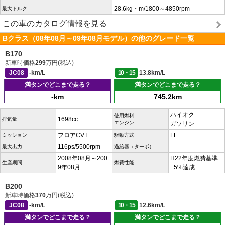
28.6kg・m/1800～4850rpm
最大トルク
この車のカタログ情報を見る
Bクラス（08年08月～09年08月モデル）の他のグレード一覧
B170
新車時価格
299
万円(税込)
JC08
-km/L
10・15
13.8km/L
満タンでどこまで走る？
満タンでどこまで走る？
-km
745.2km
ハイオク
使用燃料
1698cc
排気量
エンジン
ガソリン
フロアCVT
FF
ミッション
駆動方式
116ps/5500rpm
-
最大出力
過給器（ターボ）
2008年08月～200
H22年度燃費基準
生産期間
燃費性能
9年08月
+5%達成
B200
新車時価格
370
万円(税込)
JC08
-km/L
10・15
12.6km/L
満タンでどこまで走る？
満タンでどこまで走る？