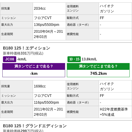
ハイオク
使用燃料
2034cc
排気量
エンジン
ガソリン
フロアCVT
FF
ミッション
駆動方式
136ps/5500rpm
-
最大出力
過給器（ターボ）
2010年04月～201
-
生産期間
燃費性能
2年03月
B180 125！エディション
新車時価格
331
万円(税込)
JC08
-km/L
10・15
13.8km/L
満タンでどこまで走る？
満タンでどこまで走る？
-km
745.2km
ハイオク
使用燃料
1698cc
排気量
エンジン
ガソリン
フロアCVT
FF
ミッション
駆動方式
116ps/5500rpm
-
最大出力
過給器（ターボ）
2011年02月～201
H22年度燃費基準
生産期間
燃費性能
2年03月
+5%達成
B180 125！グランドエディション
新車時価格
299
万円(税込)