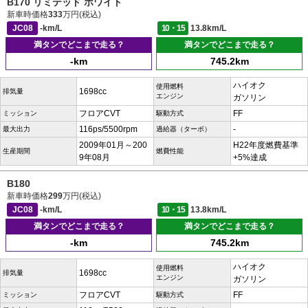
B170 リミテッド ホワイト
新車時価格
333
万円(税込)
JC08
-km/L
10・15
13.8km/L
満タンでどこまで走る？
満タンでどこまで走る？
-km
745.2km
ハイオク
使用燃料
1698cc
排気量
エンジン
ガソリン
フロアCVT
FF
ミッション
駆動方式
116ps/5500rpm
-
最大出力
過給器（ターボ）
2009年01月～200
H22年度燃費基準
生産期間
燃費性能
9年08月
+5%達成
B180
新車時価格
299
万円(税込)
JC08
-km/L
10・15
13.8km/L
満タンでどこまで走る？
満タンでどこまで走る？
-km
745.2km
ハイオク
使用燃料
1698cc
排気量
エンジン
ガソリン
フロアCVT
FF
ミッション
駆動方式