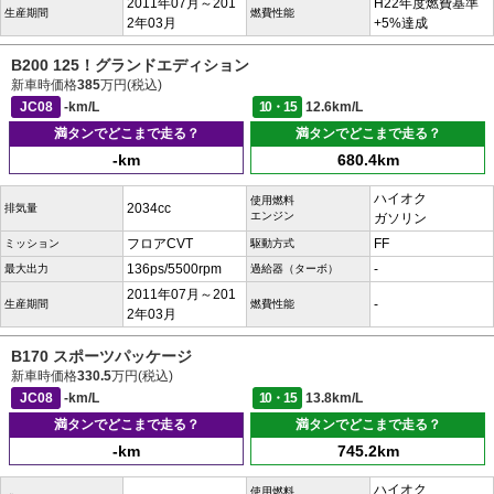
2011年07月～201
H22年度燃費基準
生産期間
燃費性能
2年03月
+5%達成
B200 125！グランドエディション
新車時価格
385
万円(税込)
JC08
-km/L
10・15
12.6km/L
満タンでどこまで走る？
満タンでどこまで走る？
-km
680.4km
ハイオク
使用燃料
2034cc
排気量
エンジン
ガソリン
フロアCVT
FF
ミッション
駆動方式
136ps/5500rpm
-
最大出力
過給器（ターボ）
2011年07月～201
-
生産期間
燃費性能
2年03月
B170 スポーツパッケージ
新車時価格
330.5
万円(税込)
JC08
-km/L
10・15
13.8km/L
満タンでどこまで走る？
満タンでどこまで走る？
-km
745.2km
ハイオク
使用燃料