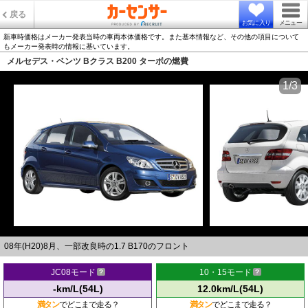
戻る
お気に入り
メニュー
新車時価格はメーカー発表当時の車両本体価格です。また基本情報など、その他の項目について
もメーカー発表時の情報に基いています。
メルセデス・ベンツ Bクラス B200 ターボの燃費
1/3
08年(H20)8月、一部改良時の1.7 B170のフロント
JC08モード
10・15モード
-km/L(54L)
12.0km/L(54L)
満タン
でどこまで走る？
満タン
でどこまで走る？