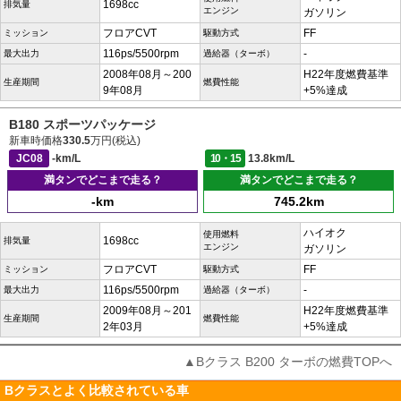
1698cc
排気量
エンジン
ガソリン
フロアCVT
FF
ミッション
駆動方式
116ps/5500rpm
-
最大出力
過給器（ターボ）
2008年08月～200
H22年度燃費基準
生産期間
燃費性能
9年08月
+5%達成
B180 スポーツパッケージ
新車時価格
330.5
万円(税込)
JC08
-km/L
10・15
13.8km/L
満タンでどこまで走る？
満タンでどこまで走る？
-km
745.2km
ハイオク
使用燃料
1698cc
排気量
エンジン
ガソリン
フロアCVT
FF
ミッション
駆動方式
116ps/5500rpm
-
最大出力
過給器（ターボ）
2009年08月～201
H22年度燃費基準
生産期間
燃費性能
2年03月
+5%達成
▲Bクラス B200 ターボの燃費TOPへ
Bクラスとよく比較されている車