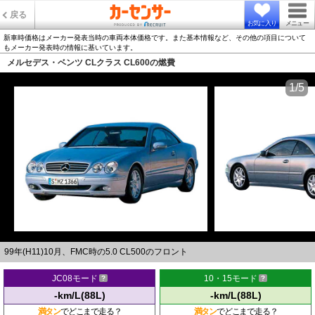
戻る
お気に入り
メニュー
新車時価格はメーカー発表当時の車両本体価格です。また基本情報など、その他の項目について
もメーカー発表時の情報に基いています。
メルセデス・ベンツ CLクラス CL600の燃費
1/5
99年(H11)10月、FMC時の5.0 CL500のフロント
JC08モード
10・15モード
-km/L(88L)
-km/L(88L)
満タン
でどこまで走る？
満タン
でどこまで走る？