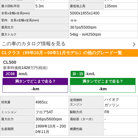
5.3m
135mm
最小回転半径
最低地上高
5000x1855x1400
全長x全幅x全高(mm)
-x-x-
室内 全長x全幅x全高(mm)
367ps/5500rpm
最高出力
54kg・m/4250rpm
最大トルク
この車のカタログ情報を見る
CLクラス（99年10月～00年11月モデル）の他のグレード一覧
CL500
新車時価格
1420
万円(税抜)
JC08
-km/L
10・15
-km/L
満タンでどこまで走る？
満タンでどこまで走る？
-km
-km
ハイオク
使用燃料
4965cc
排気量
エンジン
ガソリン
フロア5AT
FR
ミッション
駆動方式
306ps/5600rpm
-
最大出力
過給器（ターボ）
1999年10月～200
-
生産期間
燃費性能
0年11月