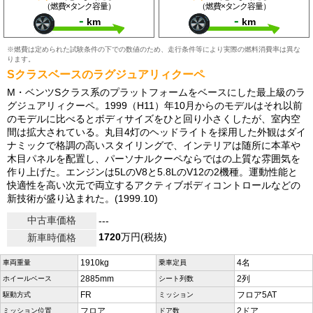
（燃費×タンク容量）
（燃費×タンク容量）
-
-
km
km
※燃費は定められた試験条件の下での数値のため、走行条件等により実際の燃料消費率は異な
ります。
Sクラスベースのラグジュアリィクーペ
M・ベンツSクラス系のプラットフォームをベースにした最上級のラ
グジュアリィクーペ。1999（H11）年10月からのモデルはそれ以前
のモデルに比べるとボディサイズをひと回り小さくしたが、室内空
間は拡大されている。丸目4灯のヘッドライトを採用した外観はダイ
ナミックで格調の高いスタイリングで、インテリアは随所に本革や
木目パネルを配置し、パーソナルクーペならではの上質な雰囲気を
作り上げた。エンジンは5LのV8と5.8LのV12の2機種。運動性能と
快適性を高い次元で両立するアクティブボディコントロールなどの
新技術が盛り込まれた。(1999.10)
中古車価格
---
1720
万円(税抜)
新車時価格
1910kg
4名
車両重量
乗車定員
2885mm
2列
ホイールベース
シート列数
FR
フロア5AT
駆動方式
ミッション
フロア
2ドア
ミッション位置
ドア数