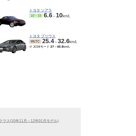
トヨタ ソアラ
6.6
10
10・15
～
km/L
トヨタ プリウス
25.4
32.6
WLTC
～
km/L
※ JC08モード
27
～
40.8
km/L
クラス(10年11月～12年01月モデル)