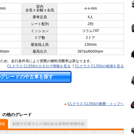
室内
0mm
-x-x-mm
全長 x 全幅 x 全高
乗車定員
4人
シート配列
2列
ミッション
コラム7AT
ドア数
2ドア
最低地上高
130mm
00rpm
最高出力
387ps/6000rpm
のため、走行条件等により実際の燃料消費率は異なります。
CLクラス CL550のカタログ情報を見る
CLクラス CL550の相場を見る
のグレードの中古車を探す
CLクラス CL550の燃費・トップヘ
ル）の他のグレード
価格
駆動方式/最大出力/過給器/生産期間/燃費性能