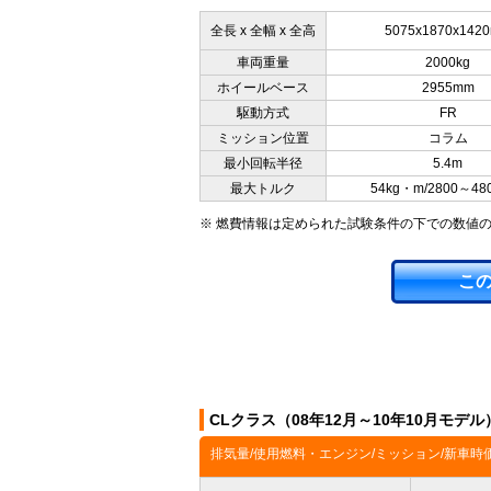
全長 x 全幅 x 全高
5075x1870x142
車両重量
2000kg
ホイールベース
2955mm
駆動方式
FR
ミッション位置
コラム
最小回転半径
5.4m
最大トルク
54kg・m/2800～48
※ 燃費情報は定められた試験条件の下での数値
こ
CLクラス（08年12月～10年10月モデ
排気量/使用燃料・エンジン/ミッション/新車時