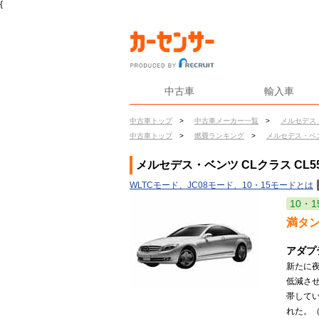
{
中古車
輸入車
中古車トップ
>
中古車メーカー一覧
>
メルセデス
中古車トップ
>
燃費ランキング
>
メルセデス・ベ
メルセデス・ベンツ CLクラス CL5
WLTCモード、JC08モード、10・15モードとは
10・1
満タ
アダプ
新たに
低減さ
帯して
れた。（2