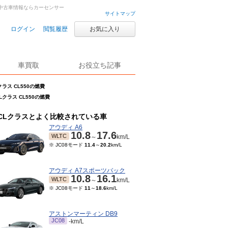
車・中古車情報ならカーセンサー
サイトマップ
ログイン
閲覧履歴
お気に入り
車買取
お役立ち記事
クラス CL550の燃費
Lクラス CL550の燃費
CLクラスとよく比較されている車
アウディ A6
10.8
17.6
WLTC
～
km/L
※ JC08モード
11.4
～
20.2
km/L
アウディ A7スポーツバック
10.8
16.1
WLTC
～
km/L
※ JC08モード
11
～
18.6
km/L
アストンマーティン DB9
JC08
-km/L