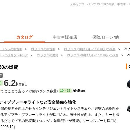
メルセデス・ベンツ CL550の燃費 | 中古
カタログ
中古車販売店
保険/ローン/他
・ベンツの中古車
>
CLクラスの中古車
>
CLクラス(08年12月～10年10月)の燃費
>
CL
ンツの燃費ランキング
>
CLクラスの燃費
>
CLクラス(08年12月～10年10月)の燃費
>
C
50の燃費
？
6.2
5
km/L
ン
558
10・15
でどこまで走る？ (燃費xタンク容量)
km
ティブブレーキライトなど安全装備を強化
夜間の視界を向上させるインテリジェントライトシステムや、追突の危険性を
せるアダプティブブレーキライトが採用され、安全性が向上。また、キーを携
いるだけでドアの開/閉錠やエンジン始動/停止が可能なキーレスゴーも採用さ
008.12）