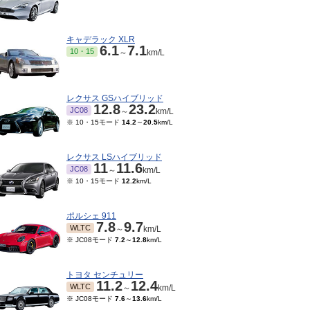
キャデラック XLR
6.1
7.1
10・15
～
km/L
レクサス GSハイブリッド
12.8
23.2
JC08
～
km/L
※ 10・15モード
14.2
～
20.5
km/L
レクサス LSハイブリッド
11
11.6
JC08
～
km/L
※ 10・15モード
12.2
km/L
ポルシェ 911
7.8
9.7
WLTC
～
km/L
※ JC08モード
7.2
～
12.8
km/L
トヨタ センチュリー
11.2
12.4
WLTC
～
km/L
※ JC08モード
7.6
～
13.6
km/L