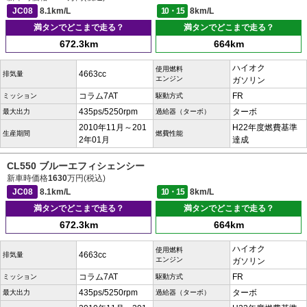
JC08
8.1km/L
10・15
8km/L
満タンでどこまで走る？
満タンでどこまで走る？
672.3km
664km
ハイオク
使用燃料
4663cc
排気量
エンジン
ガソリン
コラム7AT
FR
ミッション
駆動方式
435ps/5250rpm
ターボ
最大出力
過給器（ターボ）
2010年11月～201
H22年度燃費基準
生産期間
燃費性能
2年01月
達成
CL550 ブルーエフィシェンシー
新車時価格
1630
万円(税込)
JC08
8.1km/L
10・15
8km/L
満タンでどこまで走る？
満タンでどこまで走る？
672.3km
664km
ハイオク
使用燃料
4663cc
排気量
エンジン
ガソリン
コラム7AT
FR
ミッション
駆動方式
435ps/5250rpm
ターボ
最大出力
過給器（ターボ）