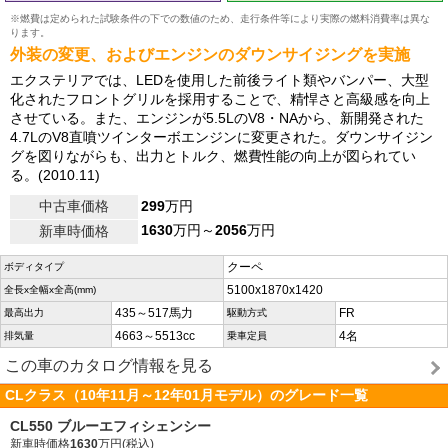
※燃費は定められた試験条件の下での数値のため、走行条件等により実際の燃料消費率は異な
ります。
外装の変更、およびエンジンのダウンサイジングを実施
エクステリアでは、LEDを使用した前後ライト類やバンパー、大型
化されたフロントグリルを採用することで、精悍さと高級感を向上
させている。また、エンジンが5.5LのV8・NAから、新開発された
4.7LのV8直噴ツインターボエンジンに変更された。ダウンサイジン
グを図りながらも、出力とトルク、燃費性能の向上が図られてい
る。(2010.11)
中古車価格
299
万円
1630
万円～
2056
万円
新車時価格
クーペ
ボディタイプ
5100x1870x1420
全長x全幅x全高(mm)
435～517馬力
FR
最高出力
駆動方式
4663～5513cc
4名
排気量
乗車定員
この車のカタログ情報を見る
CLクラス（10年11月～12年01月モデル）のグレード一覧
CL550 ブルーエフィシェンシー
新車時価格
1630
万円(税込)