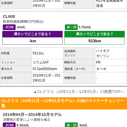
2010年11月～201
H22年度燃費基準
生産期間
燃費性能
2年01月
達成
CL600
新車時価格
2056
万円(税込)
JC08
-km/L
10・15
5.7km/L
満タンでどこまで走る？
満タンでどこまで走る？
-km
513km
ハイオク
使用燃料
5513cc
排気量
エンジン
ガソリン
コラム5AT
FR
ミッション
駆動方式
517ps/5000rpm
ターボ
最大出力
過給器（ターボ）
2010年11月～201
-
生産期間
燃費性能
2年01月
▲CLクラス（10年11月～12年01月）の燃費TOPへ
CLクラス（10年11月～12年01月モデル）の他のマイナーチェンジ一
覧
2014年04月～2014年10月モデル
消費税の変更により価格を修正
JC08
9.3km/L
10・15
-km/L