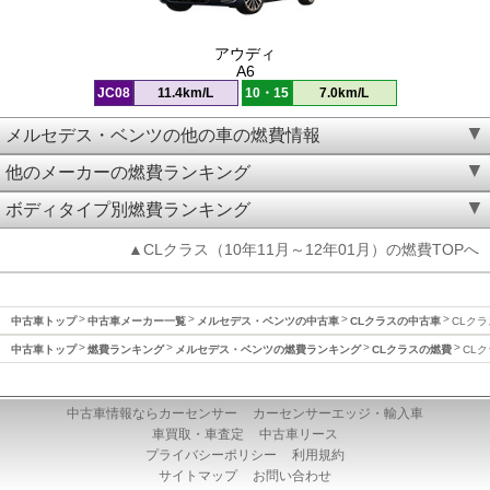
アウディ
A6
JC08
11.4km/L
10・15
7.0km/L
メルセデス・ベンツの他の車の燃費情報
他のメーカーの燃費ランキング
ボディタイプ別燃費ランキング
▲CLクラス（10年11月～12年01月）の燃費TOPへ
中古車トップ
中古車メーカー一覧
メルセデス・ベンツの中古車
CLクラスの中古車
CLクラ
中古車トップ
燃費ランキング
メルセデス・ベンツの燃費ランキング
CLクラスの燃費
CLク
中古車情報ならカーセンサー
カーセンサーエッジ・輸入車
車買取・車査定
中古車リース
プライバシーポリシー
利用規約
サイトマップ
お問い合わせ