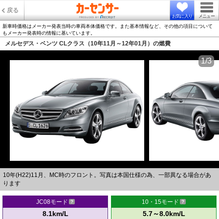
戻る
お気に入り
メニュー
新車時価格はメーカー発表当時の車両本体価格です。また基本情報など、その他の項目について
もメーカー発表時の情報に基いています。
メルセデス・ベンツ CLクラス（10年11月～12年01月）の燃費
1/3
10年(H22)11月、MC時のフロント。写真は本国仕様の為、一部異なる場合があ
ります
JC08モード
10・15モード
8.1km/L
5.7～8.0km/L