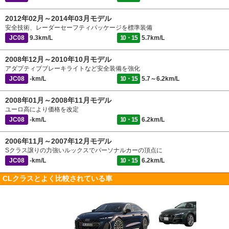
2012年02月～2014年03月モデル
安全技術、レーダーセーフティパッケージを標準装備
JC08
9.3km/L
10・15
5.7km/L
2008年12月～2010年10月モデル
アダプティブブレーキライトなど安全装備を強化
JC08
-km/L
10・15
5.7～6.2km/L
2008年01月～2008年11月モデル
ユーロ高により価格を改定
JC08
-km/L
10・15
6.2km/L
2006年11月～2007年12月モデル
Sクラス譲りの力強いルックスでパーソナルカーの頂点に
JC08
-km/L
10・15
6.2km/L
CLクラスとよく比較されている車