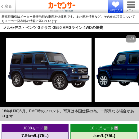
戻る
お気に入り
メニュー
新車時価格はメーカー発表当時の車両本体価格です。また基本情報など、その他の項目について
もメーカー発表時の情報に基いています。
メルセデス・ベンツ Gクラス G550 AMGライン 4WDの燃費
1/3
18年(H30)6月、FMC時のフロント。写真は本国仕様の為、一部異なる場合があ
ります
JC08モード
10・15モード
7.9km/L(75L)
-km/L(75L)