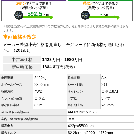
満タン
でどこまで走る？
満タン
でどこまで走る？
（燃費×タンク容量）
（燃費×タンク容量）
592.5
-
km
km
※燃費は定められた試験条件の下での数値のため、走行条件等により実際の燃料消費率は異な
ります。
車両価格を改定
メーカー希望小売価格を見直し、全グレードに新価格が適用され
た。（2019.1）
中古車価格
1428
万円～
1980
万円
1684.8
万円(税込)
新車時価格
2450kg
5名
車両重量
乗車定員
2890mm
2列
ホイールベース
シート列数
4WD
コラム9AT
駆動方式
ミッション
コラム
5ドア
ミッション位置
ドア数
6.3m
240mm
最小回転半径
最低地上高
4660x1985x1975
全長x全幅x全高(mm)
-x-x-
室内 全長x全幅x全高(mm)
422ps/5500rpm
最高出力
62.2kg・m/2000～4750rpm
最大トルク