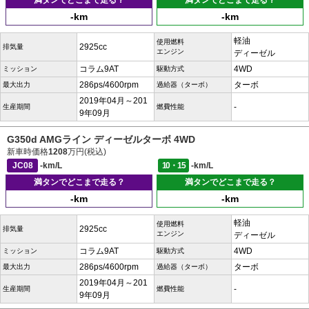
満タンでどこまで走る？
満タンでどこまで走る？
-km
-km
軽油
使用燃料
2925cc
排気量
エンジン
ディーゼル
コラム9AT
4WD
ミッション
駆動方式
286ps/4600rpm
ターボ
最大出力
過給器（ターボ）
2019年04月～201
-
生産期間
燃費性能
9年09月
G350d AMGライン ディーゼルターボ 4WD
新車時価格
1208
万円(税込)
JC08
-km/L
10・15
-km/L
満タンでどこまで走る？
満タンでどこまで走る？
-km
-km
軽油
使用燃料
2925cc
排気量
エンジン
ディーゼル
コラム9AT
4WD
ミッション
駆動方式
286ps/4600rpm
ターボ
最大出力
過給器（ターボ）
2019年04月～201
-
生産期間
燃費性能
9年09月