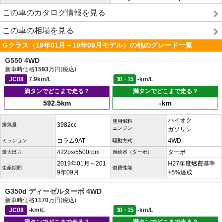
この車のカタログ情報を見る
この車の相場を見る
Gクラス（19年01月～19年09月モデル）の他のグレード一覧
G550 4WD
新車時価格
1593
万円(税込)
JC08
7.9km/L
10・15
-km/L
満タンでどこまで走る？
満タンでどこまで走る？
592.5km
-km
ハイオク
使用燃料
3982cc
排気量
エンジン
ガソリン
コラム9AT
4WD
ミッション
駆動方式
422ps/5500rpm
ターボ
最大出力
過給器（ターボ）
2019年01月～201
H27年度燃費基準
生産期間
燃費性能
9年09月
+5%達成
G350d ディーゼルターボ 4WD
新車時価格
1170
万円(税込)
JC08
-km/L
10・15
-km/L