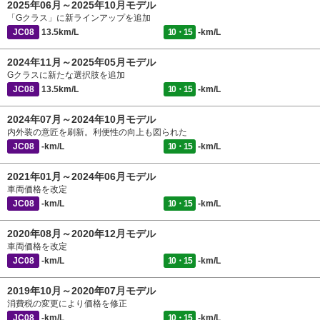
2025年06月～2025年10月モデル
「Gクラス」に新ラインアップを追加
JC08
13.5km/L
10・15
-km/L
2024年11月～2025年05月モデル
Gクラスに新たな選択肢を追加
JC08
13.5km/L
10・15
-km/L
2024年07月～2024年10月モデル
内外装の意匠を刷新。利便性の向上も図られた
JC08
-km/L
10・15
-km/L
2021年01月～2024年06月モデル
車両価格を改定
JC08
-km/L
10・15
-km/L
2020年08月～2020年12月モデル
車両価格を改定
JC08
-km/L
10・15
-km/L
2019年10月～2020年07月モデル
消費税の変更により価格を修正
JC08
-km/L
10・15
-km/L