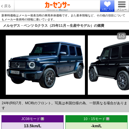
戻る
お気に入り
メニュー
新車時価格はメーカー発表当時の車両本体価格です。また基本情報など、その他の項目について
もメーカー発表時の情報に基いています。
メルセデス・ベンツ Gクラス（25年11月～生産中モデル）の燃費
1/3
24年(R6)7月、MC時のフロント。写真は本国仕様の為、一部異なる場合がありま
す
JC08モード
10・15モード
13.5km/L
-km/L