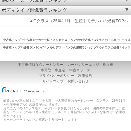
他のメーカーの燃費ランキング
ボディタイプ別燃費ランキング
▲Gクラス（25年11月～生産中モデル）の燃費TOPへ
中古車トップ
中古車メーカー一覧
メルセデス・ベンツの中古車
Gクラスの中古車
Gクラス
中古車トップ
燃費ランキング
メルセデス・ベンツの燃費ランキング
Gクラスの燃費
Gクラ
中古車情報ならカーセンサー
カーセンサーエッジ・輸入車
車買取・車査定
中古車リース
プライバシーポリシー
利用規約
サイトマップ
お問い合わせ
燃費のいい車を探すなら、中古車・中古車情報のカーセンサー！Gクラス（25年11月
～生産中モデル）の燃費が分かります。
お気に入りのGクラスモデルやグレードを見つけたら、お得・納得の中古車探し。豊
富なGクラス（25年11月～生産中モデル）中古車情報の中から様々な条件で中古車検
索ができます。
カーセンサーはあなたの車選びをサポートします！