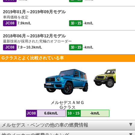
2019年01月～2019年09月モデル
車両価格を改定
JC08
7.9km/L
10・15
-km/L
2018年06月～2018年12月モデル
最新技術が採用された究極のオフローダー
JC08
7.9～10.3km/L
10・15
-km/L
Gクラスとよく比較されている車
メルセデスＡＭＧ
Gクラス
JC08
6.6km/L
10・15
-km/L
メルセデス・ベンツの他の車の燃費情報