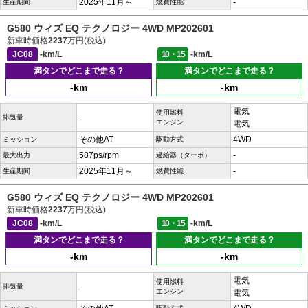
2025年11月～
-
生産期間
燃費性能
G580 ウィズ EQ テクノロジー 4WD MP202601
新車時価格
2237
万円(税込)
JC08
-km/L
10・15
-km/L
満タンでどこまで走る？
満タンでどこまで走る？
-km
-km
電気
使用燃料
-
排気量
エンジン
電気
その他AT
4WD
ミッション
駆動方式
587ps/rpm
-
最大出力
過給器（ターボ）
2025年11月～
-
生産期間
燃費性能
G580 ウィズ EQ テクノロジー 4WD MP202601
新車時価格
2237
万円(税込)
JC08
-km/L
10・15
-km/L
満タンでどこまで走る？
満タンでどこまで走る？
-km
-km
電気
使用燃料
-
排気量
エンジン
電気