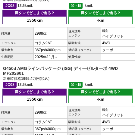
JC08
13.5km/L
10・15
-km/L
満タンでどこまで走る？
満タンでどこまで走る？
1350km
-km
軽油
使用燃料
2988cc
排気量
エンジン
ハイブリッド
コラム9AT
4WD
ミッション
駆動方式
367ps/4000rpm
ターボ
最大出力
過給器（ターボ）
2025年11月～
-
生産期間
燃費性能
G450d AMGラインパッケージ (ISG) ディーゼルターボ 4WD
MP202601
新車時価格
1995.4
万円(税込)
JC08
13.5km/L
10・15
-km/L
満タンでどこまで走る？
満タンでどこまで走る？
1350km
-km
軽油
使用燃料
2988cc
排気量
エンジン
ハイブリッド
コラム9AT
4WD
ミッション
駆動方式
367ps/4000rpm
ターボ
最大出力
過給器（ターボ）