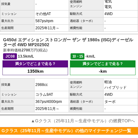
電気
使用燃料
-
排気量
エンジン
電気
その他AT
4WD
ミッション
駆動方式
587ps/rpm
-
最大出力
過給器（ターボ）
2025年11月～
-
生産期間
燃費性能
G450d エディション ストロンガー ザン ザ 1980s (ISG)ディーゼル
ターボ 4WD MP202502
新車時価格
2700
万円(税込)
JC08
13.5km/L
10・15
-km/L
満タンでどこまで走る？
満タンでどこまで走る？
1350km
-km
軽油
使用燃料
2988cc
排気量
エンジン
ハイブリッド
コラム9AT
4WD
ミッション
駆動方式
367ps/4000rpm
ターボ
最大出力
過給器（ターボ）
2025年11月～
-
生産期間
燃費性能
▲Gクラス（25年11月～生産中モデル）の燃費TOPへ
Gクラス（25年11月～生産中モデル）の他のマイナーチェンジ一覧