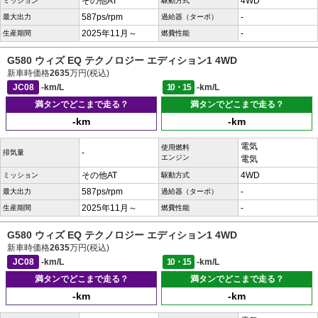
その他AT
4WD
ミッション
駆動方式
587ps/rpm
-
最大出力
過給器（ターボ）
2025年11月～
-
生産期間
燃費性能
G580 ウィズ EQ テクノロジー エディション1 4WD
新車時価格
2635
万円(税込)
JC08
-km/L
10・15
-km/L
満タンでどこまで走る？
満タンでどこまで走る？
-km
-km
電気
使用燃料
-
排気量
エンジン
電気
その他AT
4WD
ミッション
駆動方式
587ps/rpm
-
最大出力
過給器（ターボ）
2025年11月～
-
生産期間
燃費性能
G580 ウィズ EQ テクノロジー エディション1 4WD
新車時価格
2635
万円(税込)
JC08
-km/L
10・15
-km/L
満タンでどこまで走る？
満タンでどこまで走る？
-km
-km