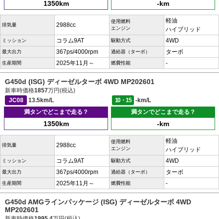
1350km
-km
軽油
使用燃料
2988cc
排気量
エンジン
ハイブリッド
コラム9AT
4WD
ミッション
駆動方式
367ps/4000rpm
ターボ
最大出力
過給器（ターボ）
2025年11月～
-
生産期間
燃費性能
G450d (ISG) ディーゼルターボ 4WD MP202601
新車時価格
1857
万円(税込)
JC08
13.5km/L
10・15
-km/L
満タンでどこまで走る？
満タンでどこまで走る？
1350km
-km
軽油
使用燃料
2988cc
排気量
エンジン
ハイブリッド
コラム9AT
4WD
ミッション
駆動方式
367ps/4000rpm
ターボ
最大出力
過給器（ターボ）
2025年11月～
-
生産期間
燃費性能
G450d AMGラインパッケージ (ISG) ディーゼルターボ 4WD
MP202601
新車時価格
1995.4
万円(税込)