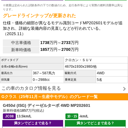
※燃費は定められた試験条件の下での数値のため、走行条件等により実際の燃料消費率は異な
ります。
グレードラインナップが更新された
仕様・価格の細部が異なるモデル識別コードMP202601モデルが追
加され、詳細な装備内容の見直しなどが行われている。
（2025.11）
中古車価格
1738
万円～
2733
万円
1857
万円～
2700
万円
新車時価格
クロカン・ＳＵＶ
ボディタイプ
4670x1930x1980/他
全長x全幅x全高(mm)
367～587馬力
4WD
最高出力
駆動方式
0～2988cc
5名
排気量
乗車定員
この車のカタログ情報を見る
Gクラス（25年11月～生産中モデル）のグレード一覧
G450d (ISG) ディーゼルターボ 4WD MP202601
新車時価格
1857
万円(税込)
JC08
13.5km/L
10・15
-km/L
満タンでどこまで走る？
満タンでどこまで走る？