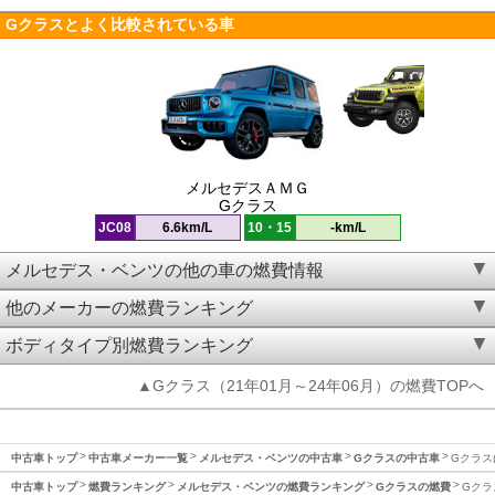
Gクラスとよく比較されている車
メルセデスＡＭＧ
Gクラス
JC08
6.6km/L
10・15
-km/L
メルセデス・ベンツの他の車の燃費情報
他のメーカーの燃費ランキング
ボディタイプ別燃費ランキング
▲Gクラス（21年01月～24年06月）の燃費TOPへ
中古車トップ
中古車メーカー一覧
メルセデス・ベンツの中古車
Gクラスの中古車
Gクラス(
中古車トップ
燃費ランキング
メルセデス・ベンツの燃費ランキング
Gクラスの燃費
Gクラ