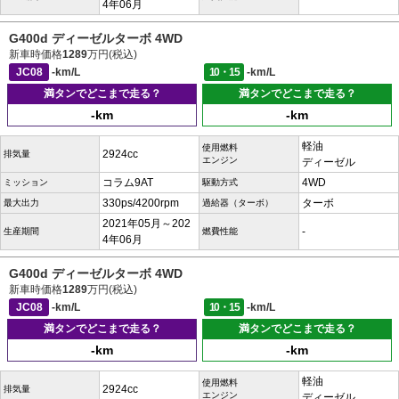
4年06月
G400d ディーゼルターボ 4WD
新車時価格
1289
万円(税込)
JC08
-km/L
10・15
-km/L
満タンでどこまで走る？
満タンでどこまで走る？
-km
-km
軽油
使用燃料
2924cc
排気量
エンジン
ディーゼル
コラム9AT
4WD
ミッション
駆動方式
330ps/4200rpm
ターボ
最大出力
過給器（ターボ）
2021年05月～202
-
生産期間
燃費性能
4年06月
G400d ディーゼルターボ 4WD
新車時価格
1289
万円(税込)
JC08
-km/L
10・15
-km/L
満タンでどこまで走る？
満タンでどこまで走る？
-km
-km
軽油
使用燃料
2924cc
排気量
エンジン
ディーゼル