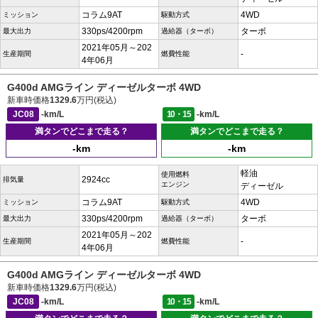
コラム9AT
4WD
ミッション
駆動方式
330ps/4200rpm
ターボ
最大出力
過給器（ターボ）
2021年05月～202
-
生産期間
燃費性能
4年06月
G400d AMGライン ディーゼルターボ 4WD
新車時価格
1329.6
万円(税込)
JC08
-km/L
10・15
-km/L
満タンでどこまで走る？
満タンでどこまで走る？
-km
-km
軽油
使用燃料
2924cc
排気量
エンジン
ディーゼル
コラム9AT
4WD
ミッション
駆動方式
330ps/4200rpm
ターボ
最大出力
過給器（ターボ）
2021年05月～202
-
生産期間
燃費性能
4年06月
G400d AMGライン ディーゼルターボ 4WD
新車時価格
1329.6
万円(税込)
JC08
-km/L
10・15
-km/L