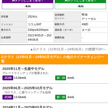
満タンでどこまで走る？
満タンでどこまで走る？
-km
-km
軽油
使用燃料
2924cc
排気量
エンジン
ディーゼル
コラム9AT
4WD
ミッション
駆動方式
330ps/4200rpm
ターボ
最大出力
過給器（ターボ）
2021年05月～202
-
生産期間
燃費性能
4年06月
▲Gクラス（21年01月～24年06月）の燃費TOPへ
Gクラス（21年01月～24年06月モデル）の他のマイナーチェンジ一
覧
2025年11月～生産中モデル
グレードラインナップが更新された
JC08
13.5km/L
10・15
-km/L
2025年06月～2025年10月モデル
「Gクラス」に新ラインアップを追加
JC08
13.5km/L
10・15
-km/L
2024年11月～2025年05月モデル