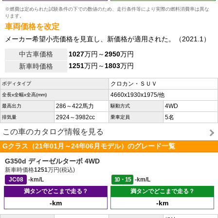
※燃費は定められた試験条件の下での数値のため、走行条件等により実際の燃料消費率は異な
ります。
車両価格を改定
メーカー希望小売価格を見直し、新価格が適用された。（2021.1）
中古車価格
1027
万円～
2950
万円
1251
万円～
1803
万円
新車時価格
クロカン・ＳＵＶ
ボディタイプ
4660x1930x1975/他
全長x全幅x全高(mm)
286～422馬力
4WD
最高出力
駆動方式
2924～3982cc
5名
排気量
乗車定員
この車のカタログ情報を見る
Gクラス（21年01月～24年06月モデル）のグレード一覧
G350d ディーゼルターボ 4WD
新車時価格
1251
万円(税込)
JC08
-km/L
10・15
-km/L
満タンでどこまで走る？
満タンでどこまで走る？
-km
-km