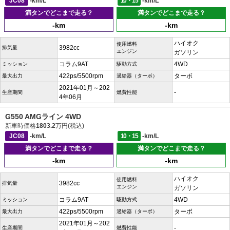
JC08
-km/L
10・15
-km/L
満タンでどこまで走る？
満タンでどこまで走る？
-km
-km
ハイオク
使用燃料
3982cc
排気量
エンジン
ガソリン
コラム9AT
4WD
ミッション
駆動方式
422ps/5500rpm
ターボ
最大出力
過給器（ターボ）
2021年01月～202
-
生産期間
燃費性能
4年06月
G550 AMGライン 4WD
新車時価格
1803.2
万円(税込)
JC08
-km/L
10・15
-km/L
満タンでどこまで走る？
満タンでどこまで走る？
-km
-km
ハイオク
使用燃料
3982cc
排気量
エンジン
ガソリン
コラム9AT
4WD
ミッション
駆動方式
422ps/5500rpm
ターボ
最大出力
過給器（ターボ）
2021年01月～202
-
生産期間
燃費性能