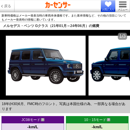
戻る
お気に入り
メニュー
新車時価格はメーカー発表当時の車両本体価格です。また基本情報など、その他の項目について
もメーカー発表時の情報に基いています。
メルセデス・ベンツ Gクラス（21年01月～24年06月）の燃費
1/3
18年(H30)6月、FMC時のフロント。写真は本国仕様の為、一部異なる場合があ
ります
JC08モード
10・15モード
-km/L
-km/L