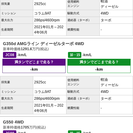
軽油
使用燃料
2925cc
排気量
エンジン
ディーゼル
コラム9AT
4WD
ミッション
駆動方式
286ps/4600rpm
ターボ
最大出力
過給器（ターボ）
2021年01月～202
-
生産期間
燃費性能
4年06月
G350d AMGライン ディーゼルターボ 4WD
新車時価格
1291.6
万円(税込)
JC08
-km/L
10・15
-km/L
満タンでどこまで走る？
満タンでどこまで走る？
-km
-km
軽油
使用燃料
2925cc
排気量
エンジン
ディーゼル
コラム9AT
4WD
ミッション
駆動方式
286ps/4600rpm
ターボ
最大出力
過給器（ターボ）
2021年01月～202
-
生産期間
燃費性能
4年06月
G550 4WD
新車時価格
1705
万円(税込)