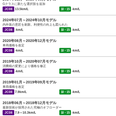
Gクラスに新たな選択肢を追加
JC08
13.5km/L
10・15
-km/L
2024年07月～2024年10月モデル
内外装の意匠を刷新。利便性の向上も図られた
JC08
-km/L
10・15
-km/L
2020年08月～2020年12月モデル
車両価格を改定
JC08
-km/L
10・15
-km/L
2019年10月～2020年07月モデル
消費税の変更により価格を修正
JC08
-km/L
10・15
-km/L
2019年01月～2019年09月モデル
車両価格を改定
JC08
7.9km/L
10・15
-km/L
2018年06月～2018年12月モデル
最新技術が採用された究極のオフローダー
JC08
7.9～10.3km/L
10・15
-km/L