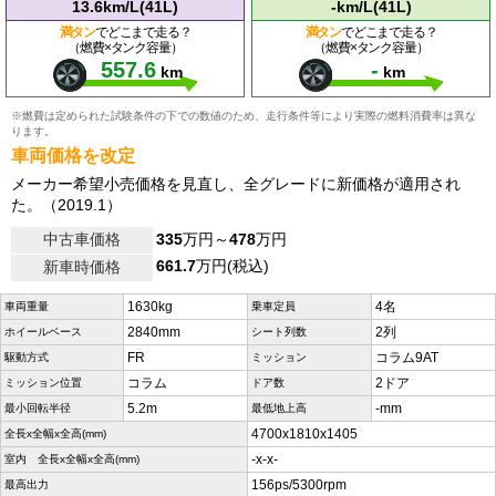
13.6km/L(41L)
-km/L(41L)
満タン
でどこまで走る？
満タン
でどこまで走る？
（燃費×タンク容量）
（燃費×タンク容量）
557.6
-
km
km
※燃費は定められた試験条件の下での数値のため、走行条件等により実際の燃料消費率は異な
ります。
車両価格を改定
メーカー希望小売価格を見直し、全グレードに新価格が適用され
た。（2019.1）
中古車価格
335
万円～
478
万円
661.7
万円(税込)
新車時価格
1630kg
4名
車両重量
乗車定員
2840mm
2列
ホイールベース
シート列数
FR
コラム9AT
駆動方式
ミッション
コラム
2ドア
ミッション位置
ドア数
5.2m
-mm
最小回転半径
最低地上高
4700x1810x1405
全長x全幅x全高(mm)
-x-x-
室内 全長x全幅x全高(mm)
156ps/5300rpm
最高出力