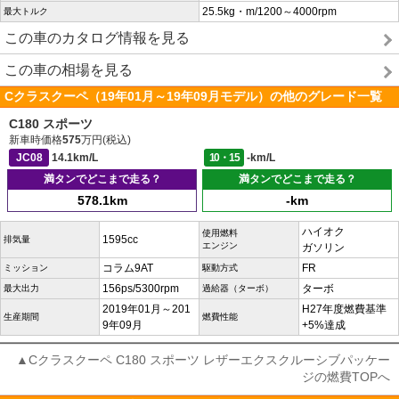
25.5kg・m/1200～4000rpm
最大トルク
この車のカタログ情報を見る
この車の相場を見る
Cクラスクーペ（19年01月～19年09月モデル）の他のグレード一覧
C180 スポーツ
新車時価格
575
万円(税込)
JC08
14.1km/L
10・15
-km/L
満タンでどこまで走る？
満タンでどこまで走る？
578.1km
-km
ハイオク
使用燃料
1595cc
排気量
エンジン
ガソリン
コラム9AT
FR
ミッション
駆動方式
156ps/5300rpm
ターボ
最大出力
過給器（ターボ）
2019年01月～201
H27年度燃費基準
生産期間
燃費性能
9年09月
+5%達成
▲Cクラスクーペ C180 スポーツ レザーエクスクルーシブパッケー
ジの燃費TOPへ