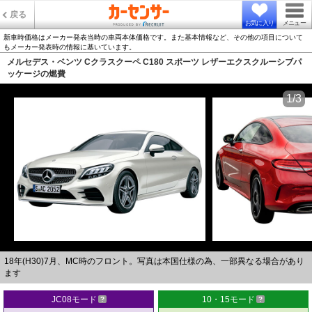
戻る
お気に入り
メニュー
新車時価格はメーカー発表当時の車両本体価格です。また基本情報など、その他の項目について
もメーカー発表時の情報に基いています。
メルセデス・ベンツ Cクラスクーペ C180 スポーツ レザーエクスクルーシブパ
ッケージの燃費
1/3
18年(H30)7月、MC時のフロント。写真は本国仕様の為、一部異なる場合があり
ます
JC08モード
10・15モード