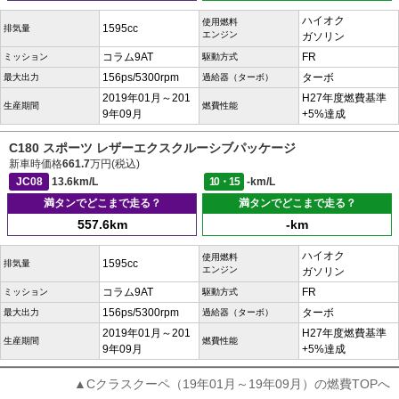
ハイオク
使用燃料
1595cc
排気量
エンジン
ガソリン
コラム9AT
FR
ミッション
駆動方式
156ps/5300rpm
ターボ
最大出力
過給器（ターボ）
2019年01月～201
H27年度燃費基準
生産期間
燃費性能
9年09月
+5%達成
C180 スポーツ レザーエクスクルーシブパッケージ
新車時価格
661.7
万円(税込)
JC08
13.6km/L
10・15
-km/L
満タンでどこまで走る？
満タンでどこまで走る？
557.6km
-km
ハイオク
使用燃料
1595cc
排気量
エンジン
ガソリン
コラム9AT
FR
ミッション
駆動方式
156ps/5300rpm
ターボ
最大出力
過給器（ターボ）
2019年01月～201
H27年度燃費基準
生産期間
燃費性能
9年09月
+5%達成
▲Cクラスクーペ（19年01月～19年09月）の燃費TOPへ