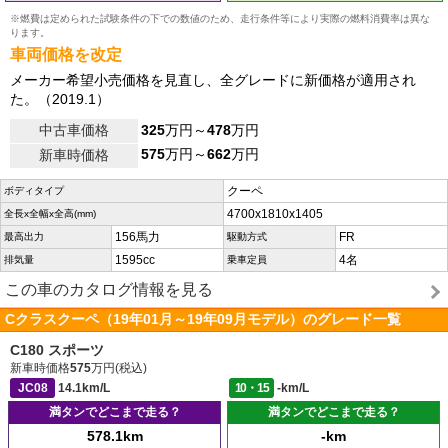
※燃費は定められた試験条件の下での数値のため、走行条件等により実際の燃料消費率は異な
ります。
車両価格を改定
メーカー希望小売価格を見直し、全グレードに新価格が適用され
た。（2019.1）
中古車価格
325
万円～
478
万円
575
万円～
662
万円
新車時価格
クーペ
ボディタイプ
4700x1810x1405
全長x全幅x全高(mm)
156馬力
FR
最高出力
駆動方式
1595cc
4名
排気量
乗車定員
この車のカタログ情報を見る
Cクラスクーペ（19年01月～19年09月モデル）のグレード一覧
C180 スポーツ
新車時価格
575
万円(税込)
JC08
14.1km/L
10・15
-km/L
満タンでどこまで走る？
満タンでどこまで走る？
578.1km
-km