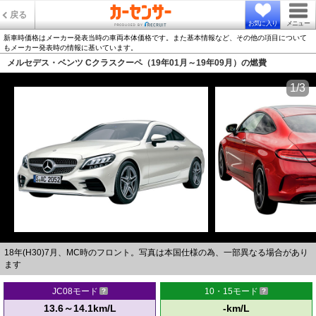
戻る
お気に入り
メニュー
新車時価格はメーカー発表当時の車両本体価格です。また基本情報など、その他の項目について
もメーカー発表時の情報に基いています。
メルセデス・ベンツ Cクラスクーペ（19年01月～19年09月）の燃費
1/3
18年(H30)7月、MC時のフロント。写真は本国仕様の為、一部異なる場合があり
ます
JC08モード
10・15モード
13.6～14.1km/L
-km/L