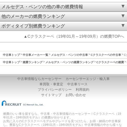
メルセデス・ベンツの他の車の燃費情報
他のメーカーの燃費ランキング
ボディタイプ別燃費ランキング
▲Cクラスクーペ（19年01月～19年09月）の燃費TOPへ
中古車トップ
中古車メーカー一覧
メルセデス・ベンツの中古車
Cクラスクーペの中古車
C
中古車トップ
燃費ランキング
メルセデス・ベンツの燃費ランキング
Cクラスクーペの燃費
中古車情報ならカーセンサー
カーセンサーエッジ・輸入車
車買取・車査定
中古車リース
プライバシーポリシー
利用規約
サイトマップ
お問い合わせ
燃費のいい車を探すなら、中古車・中古車情報のカーセンサー！Cクラスクーペ（19
年01月～19年09月モデル）の燃費が分かります。
お気に入りのCクラスクーペモデルやグレードを見つけたら、お得・納得の中古車探
し。豊富なCクラスクーペ（19年01月～19年09月モデル）中古車情報の中から様々な