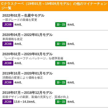
Cクラスクーペ（19年01月～19年09月モデル）の他のマイナーチェン
ジ一覧
2022年02月～生産中モデル
一部グレードの装備を変更
JC08
-km/L
10・15
-km/L
2020年04月～2022年01月モデル
車両価格を改定
JC08
-km/L
10・15
-km/L
2020年02月～2020年03月モデル
「レーダーセーフティパッケージ」を標準装備
JC08
-km/L
10・15
-km/L
2019年10月～2020年01月モデル
消費税の変更により価格を修正
JC08
-km/L
10・15
-km/L
2018年07月～2018年12月モデル
前後デザインの刷新、装備の充実など、質感が向上
JC08
13.6～14.1km/L
10・15
-km/L