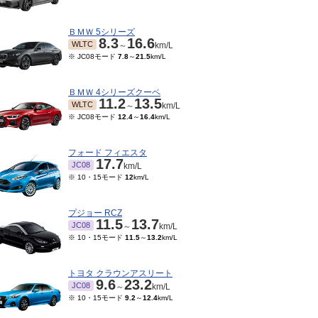
ＢＭＷ 5シリーズ
8.3
16.6
WLTC
～
km/L
※ JC08モード
7.8
～
21.5
km/L
ＢＭＷ 4シリーズクーペ
11.2
13.5
WLTC
～
km/L
※ JC08モード
12.4
～
16.4
km/L
フォード フィエスタ
17.7
JC08
km/L
※ 10・15モード
12
km/L
07～2018/12
2017/07～2018/06
2017/02～2017/06
201
3.6
14.1
15.7
14.4
15.7
JC08
JC08
JC08
～
km/L
km/L
～
km/L
プジョー RCZ
11.5
13.7
JC08
～
km/L
※ 10・15モード
11.5
～
13.2
km/L
トヨタ クラウンアスリート
9.6
23.2
JC08
～
km/L
※ 10・15モード
9.2
～
12.4
km/L