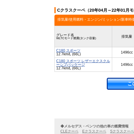
Cクラスクーペ（20年04月～22年01
排気量/使用燃料・エンジン/ミッション/新車時
グレード名
排気量
WLTCモード燃費(タンク容量)
C180 スポーツ
1496cc
12.7km/L (66L)
C180 スポーツ レザーエクスクル
ーシブパッケージ
1496cc
12.7km/L (66L)
こ
◆メルセデス・ベンツの他の車の燃費情報
CLEクーペ
Eクラスクーペ
Sクラスクーペ