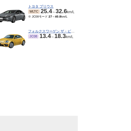
トヨタ プリウス
25.4
32.6
WLTC
～
km/L
※ JC08モード
27
～
40.8
km/L
フォルクスワーゲン ザ・ビートル
13.4
18.3
JC08
～
km/L