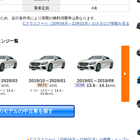
乗車定員
4名
のため、走行条件等により実際の燃料消費率は異なります。
Cクラスクーペ（20年04月～22年01月）のカタログ情報を見る
ェンジ一覧
▶
～2020/03
2019/10～2020/01
2019/01～2019/09
2018/
13.6
14.1
1
WLTC
JC08
JC08
km/L
km/L
～
km/L
モード
13.3
～
※ 10・15モード
13.3
～
km/L
13.4
km/L
のモデルの中古車を探す
Cクラスクーペ（20年04月～22年01月）の燃費・トップヘ