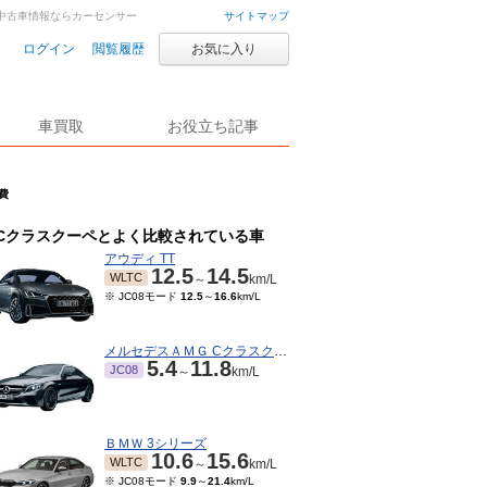
車・中古車情報ならカーセンサー
サイトマップ
ログイン
閲覧履歴
お気に入り
車買取
お役立ち記事
費
Cクラスクーペとよく比較されている車
アウディ TT
12.5
14.5
WLTC
～
km/L
※ JC08モード
12.5
～
16.6
km/L
メルセデスＡＭＧ Cクラスクーペ
5.4
11.8
JC08
～
km/L
ＢＭＷ 3シリーズ
10.6
15.6
WLTC
～
km/L
※ JC08モード
9.9
～
21.4
km/L