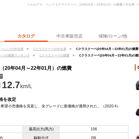
メルセデス・ベンツ Cクラスクーペ（20年04月～22年01月）の燃費 | 中古
カタログ
中古車販売店
保険/ローン/他
・ベンツの中古車
>
Cクラスクーペの中古車
>
Cクラスクーペ(20年04月～22年01月)の燃費
ンツの燃費ランキング
>
Cクラスクーペの燃費
>
Cクラスクーペ(20年04月～22年01月)の燃
20年04月～22年01月）の燃費
？
12.7
km/L
格を改定
希望小売価格を見直し、全グレードに新価格が適用された。（2020.4）
最高出力(馬力)
156
05
駆動方式
FR