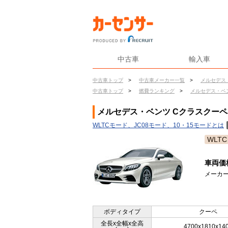
中古車
輸入車
中古車トップ
>
中古車メーカー一覧
>
メルセデス
中古車トップ
>
燃費ランキング
>
メルセデス・ベ
メルセデス・ベンツ Cクラスクーペ（
WLTCモード、JC08モード、10・15モードとは
WLTC
車両価
メーカー
ボディタイプ
クーペ
全長x全幅x全高
4700x1810x14