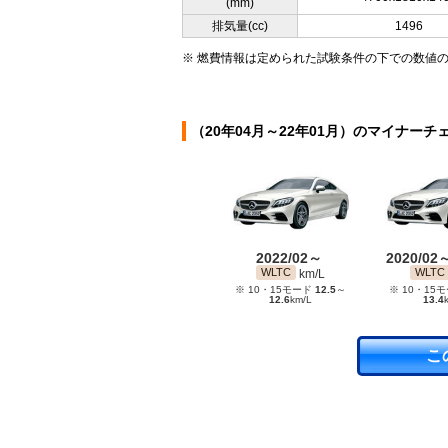
(mm)
排気量(cc)
1496
※ 燃費情報は定められた試験条件の下での数値
（20年04月～22年01月）のマイナーチ
2022/02～
2020/02
WLTC
WLTC
km/L
※ 10・15モード
12.5
～
※ 10・15
12.6
km/L
13.4
こ