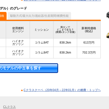
月モデル）のグレード
価格
駆動方式/最大出力/過給器/生産期間/燃費性能
満タンで
使用燃料
新車時価格
ミッション
どこまで走る？
エンジン
(税込)
(燃費xタンク容量)
ハイオク
コラム9AT
838.2km
613
万円
ガソリン
ハイオク
コラム9AT
838.2km
702.3
万円
ガソリン
のモデルの中古車を探す
Cクラスクーペ（20年04月～22年01月）の燃費・トップヘ
CLクラス