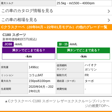
25.5kg・m/1500～4000rpm
最大トルク
この車のカタログ情報を見る
この車の相場を見る
Cクラスクーペ（20年04月～22年01月モデル）の他のグレード一覧
C180 スポーツ
新車時価格
613
万円(税込)
JC08
-km/L
10・15
-km/L
満タンでどこまで走る？
満タンでどこまで走る？
-km
-km
ハイオク
使用燃料
1496cc
排気量
エンジン
ガソリン
コラム9AT
FR
ミッション
駆動方式
156ps/6100rpm
ターボ
最大出力
過給器（ターボ）
2020年04月～202
-
生産期間
燃費性能
2年01月
▲Cクラスクーペ C180 スポーツ レザーエクスクルーシブパッケー
ジの燃費TOPへ