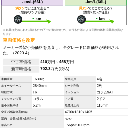
-km/L(66L)
-km/L(66L)
満タン
でどこまで走る？
満タン
でどこまで走る？
（燃費×タンク容量）
（燃費×タンク容量）
-
-
km
km
※燃費は定められた試験条件の下での数値のため、走行条件等により実際の燃料消費率は異な
ります。
車両価格を改定
メーカー希望小売価格を見直し、全グレードに新価格が適用され
た。（2020.4）
中古車価格
410
万円～
458
万円
702.3
万円(税込)
新車時価格
1630kg
4名
車両重量
乗車定員
2840mm
2列
ホイールベース
シート列数
FR
コラム9AT
駆動方式
ミッション
コラム
2ドア
ミッション位置
ドア数
5.2m
115mm
最小回転半径
最低地上高
4700x1810x1405
全長x全幅x全高(mm)
-x-x-
室内 全長x全幅x全高(mm)
156ps/6100rpm
最高出力