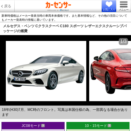
戻る
お気に入り
メニュー
新車時価格はメーカー発表当時の車両本体価格です。また基本情報など、その他の項目について
もメーカー発表時の情報に基いています。
メルセデス・ベンツ Cクラスクーペ C180 スポーツ レザーエクスクルーシブパ
ッケージの燃費
1/3
18年(H30)7月、MC時のフロント。写真は本国仕様の為、一部異なる場合があり
ます
JC08モード
10・15モード