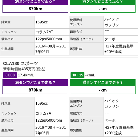
満タンでどこまで走る？
満タンでどこまで走る？
870km
-km
ハイオク
使用燃料
1595cc
排気量
エンジン
ガソリン
コラム7AT
FF
ミッション
駆動方式
122ps/5000rpm
ターボ
最大出力
過給器（ターボ）
2016年08月～201
H27年度燃費基準
生産期間
燃費性能
7年06月
+20%達成
CLA180 スポーツ
新車時価格
435
万円(税込)
JC08
17.4km/L
10・15
-km/L
満タンでどこまで走る？
満タンでどこまで走る？
870km
-km
ハイオク
使用燃料
1595cc
排気量
エンジン
ガソリン
コラム7AT
FF
ミッション
駆動方式
122ps/5000rpm
ターボ
最大出力
過給器（ターボ）
2016年08月～201
H27年度燃費基準
生産期間
燃費性能
7年06月
+20%達成