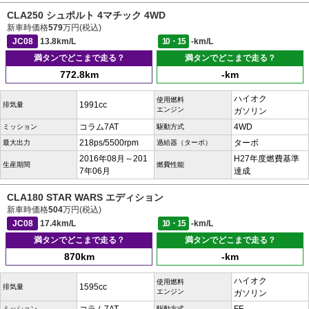
CLA250 シュポルト 4マチック 4WD
新車時価格
579
万円(税込)
JC08
13.8km/L
10・15
-km/L
満タンでどこまで走る？
満タンでどこまで走る？
772.8km
-km
ハイオク
使用燃料
1991cc
排気量
エンジン
ガソリン
コラム7AT
4WD
ミッション
駆動方式
218ps/5500rpm
ターボ
最大出力
過給器（ターボ）
2016年08月～201
H27年度燃費基準
生産期間
燃費性能
7年06月
達成
CLA180 STAR WARS エディション
新車時価格
504
万円(税込)
JC08
17.4km/L
10・15
-km/L
満タンでどこまで走る？
満タンでどこまで走る？
870km
-km
ハイオク
使用燃料
1595cc
排気量
エンジン
ガソリン
ミッション
駆動方式