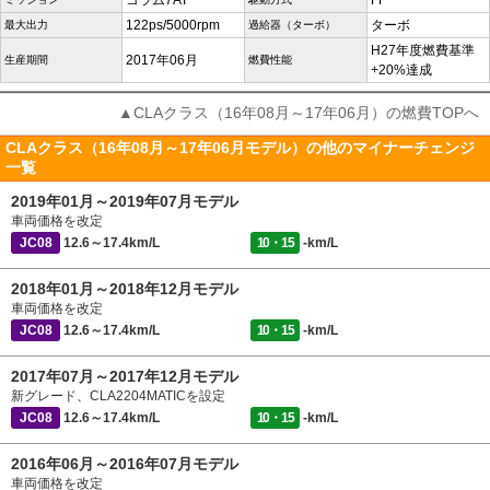
コラム7AT
FF
122ps/5000rpm
ターボ
最大出力
過給器（ターボ）
H27年度燃費基準
2017年06月
生産期間
燃費性能
+20%達成
▲CLAクラス（16年08月～17年06月）の燃費TOPへ
CLAクラス（16年08月～17年06月モデル）の他のマイナーチェンジ
一覧
2019年01月～2019年07月モデル
車両価格を改定
JC08
12.6～17.4km/L
10・15
-km/L
2018年01月～2018年12月モデル
車両価格を改定
JC08
12.6～17.4km/L
10・15
-km/L
2017年07月～2017年12月モデル
新グレード、CLA2204MATICを設定
JC08
12.6～17.4km/L
10・15
-km/L
2016年06月～2016年07月モデル
車両価格を改定