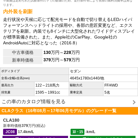
※燃費は定められた試験条件の下での数値のため、走行条件等により実際の燃料消費率は異な
ります。
内外装を刷新
走行状況や天候に応じて配光モードを自動で切り替えるLEDハイパ
フォーマンスヘッドライトの採用や、各部の意匠変更など、エクス
テリアを刷新。内装でも8インチに大型化されたワイドディスプレイ
が標準装備された。また、Apple社のCarPlay、Google社の
AndroidAutoに対応となった（2016.8）
中古車価格
130
万円～
228
万円
379
万円～
579
万円
新車時価格
セダン
ボディタイプ
4645x1780x1440/他
全長x全幅x全高(mm)
122～218馬力
FF/4WD
最高出力
駆動方式
1595～1991cc
5名
排気量
乗車定員
この車のカタログ情報を見る
CLAクラス（16年08月～17年06月モデル）のグレード一覧
CLA180
新車時価格
379
万円(税込)
JC08
17.4km/L
10・15
-km/L