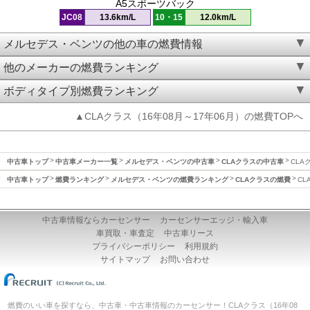
A5スポーツバック
JC08
13.6km/L
10・15
12.0km/L
メルセデス・ベンツの他の車の燃費情報
他のメーカーの燃費ランキング
ボディタイプ別燃費ランキング
▲CLAクラス（16年08月～17年06月）の燃費TOPへ
中古車トップ
中古車メーカー一覧
メルセデス・ベンツの中古車
CLAクラスの中古車
CLA
中古車トップ
燃費ランキング
メルセデス・ベンツの燃費ランキング
CLAクラスの燃費
CL
中古車情報ならカーセンサー
カーセンサーエッジ・輸入車
車買取・車査定
中古車リース
プライバシーポリシー
利用規約
サイトマップ
お問い合わせ
燃費のいい車を探すなら、中古車・中古車情報のカーセンサー！CLAクラス（16年08