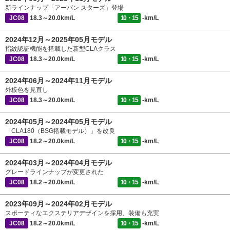
新ラインナップ「アーバン スターズ」登場
JC08
18.3～20.0km/L
10・15
-km/L
2024年12月～2025年05月モデル
指紋認証機能を搭載した新型CLAクラス
JC08
18.3～20.0km/L
10・15
-km/L
2024年06月～2024年11月モデル
外板色を見直し
JC08
18.3～20.0km/L
10・15
-km/L
2024年05月～2024年05月モデル
「CLA180（BSG搭載モデル）」を改良
JC08
18.2～20.0km/L
10・15
-km/L
2024年03月～2024年04月モデル
グレードラインナップが変更された
JC08
18.2～20.0km/L
10・15
-km/L
2023年09月～2024年02月モデル
スポーティなエクステリアデザインを採用、装備も充実
JC08
18.2～20.0km/L
10・15
-km/L