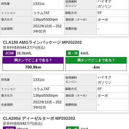
ハイオク
使用燃料
1331cc
排気量
エンジン
ガソリン
コラム7AT
FF
ミッション
駆動方式
136ps/5500rpm
ターボ
最大出力
過給器（ターボ）
2022年10月～202
-
生産期間
燃費性能
3年02月
CLA180 AMGラインパッケージ MP202202
新車時価格
544.3
万円(税込)
JC08
16.3km/L
10・15
-km/L
満タンでどこまで走る？
満タンでどこまで走る？
700.9km
-km
ハイオク
使用燃料
1331cc
排気量
エンジン
ガソリン
コラム7AT
FF
ミッション
駆動方式
136ps/5500rpm
ターボ
最大出力
過給器（ターボ）
2022年10月～202
-
生産期間
燃費性能
3年02月
CLA200d ディーゼルターボ MP202202
新車時価格
542
万円(税込)