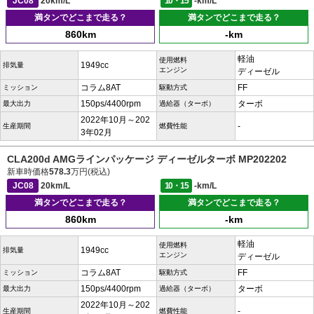
JC08
20km/L
10・15
-km/L
満タンでどこまで走る？
満タンでどこまで走る？
860km
-km
軽油
使用燃料
1949cc
排気量
エンジン
ディーゼル
コラム8AT
FF
ミッション
駆動方式
150ps/4400rpm
ターボ
最大出力
過給器（ターボ）
2022年10月～202
-
生産期間
燃費性能
3年02月
CLA200d AMGラインパッケージ ディーゼルターボ MP202202
新車時価格
578.3
万円(税込)
JC08
20km/L
10・15
-km/L
満タンでどこまで走る？
満タンでどこまで走る？
860km
-km
軽油
使用燃料
1949cc
排気量
エンジン
ディーゼル
コラム8AT
FF
ミッション
駆動方式
150ps/4400rpm
ターボ
最大出力
過給器（ターボ）
2022年10月～202
-
生産期間
燃費性能