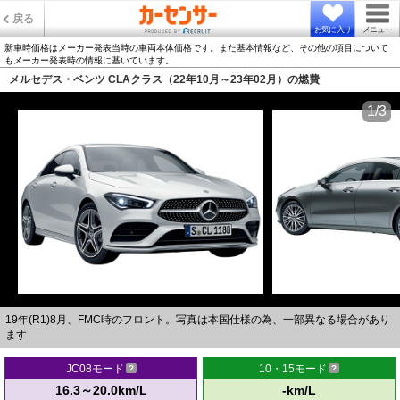
戻る
お気に入り
メニュー
新車時価格はメーカー発表当時の車両本体価格です。また基本情報など、その他の項目について
もメーカー発表時の情報に基いています。
メルセデス・ベンツ CLAクラス（22年10月～23年02月）の燃費
1/3
19年(R1)8月、FMC時のフロント。写真は本国仕様の為、一部異なる場合があり
ます
JC08モード
10・15モード
16.3～20.0km/L
-km/L