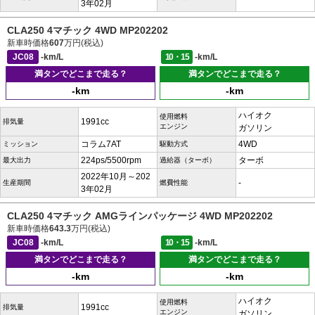
3年02月
CLA250 4マチック 4WD MP202202
新車時価格
607
万円(税込)
JC08
-km/L
10・15
-km/L
満タンでどこまで走る？
満タンでどこまで走る？
-km
-km
ハイオク
使用燃料
1991cc
排気量
エンジン
ガソリン
コラム7AT
4WD
ミッション
駆動方式
224ps/5500rpm
ターボ
最大出力
過給器（ターボ）
2022年10月～202
-
生産期間
燃費性能
3年02月
CLA250 4マチック AMGラインパッケージ 4WD MP202202
新車時価格
643.3
万円(税込)
JC08
-km/L
10・15
-km/L
満タンでどこまで走る？
満タンでどこまで走る？
-km
-km
ハイオク
使用燃料
1991cc
排気量
エンジン
ガソリン