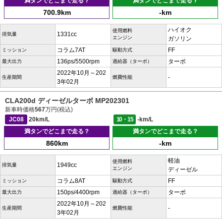
満タンでどこまで走る？
満タンでどこまで走る？
700.9km
-km
ハイオク
使用燃料
1331cc
排気量
エンジン
ガソリン
コラム7AT
FF
ミッション
駆動方式
136ps/5500rpm
ターボ
最大出力
過給器（ターボ）
2022年10月～202
-
生産期間
燃費性能
3年02月
CLA200d ディーゼルターボ MP202301
新車時価格
567
万円(税込)
JC08
20km/L
10・15
-km/L
満タンでどこまで走る？
満タンでどこまで走る？
860km
-km
軽油
使用燃料
1949cc
排気量
エンジン
ディーゼル
コラム8AT
FF
ミッション
駆動方式
150ps/4400rpm
ターボ
最大出力
過給器（ターボ）
2022年10月～202
-
生産期間
燃費性能
3年02月