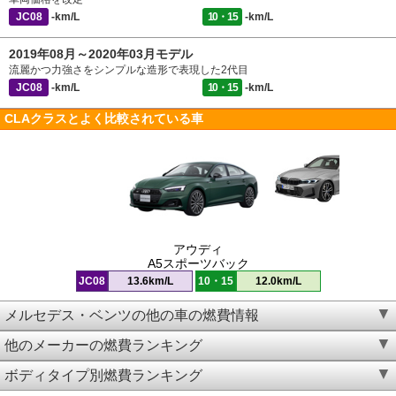
JC08
-km/L
10・15
-km/L
2019年08月～2020年03月モデル
流麗かつ力強さをシンプルな造形で表現した2代目
JC08
-km/L
10・15
-km/L
CLAクラスとよく比較されている車
アウディ
A5スポーツバック
JC08
13.6km/L
10・15
12.0km/L
メルセデス・ベンツの他の車の燃費情報
他のメーカーの燃費ランキング
ボディタイプ別燃費ランキング