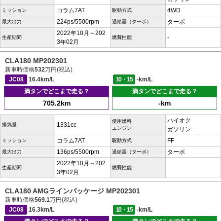
コラム7AT
4WD
ミッション
駆動方式
224ps/5500rpm
ターボ
最大出力
過給器（ターボ）
2022年10月～202
-
生産期間
燃費性能
3年02月
CLA180 MP202301
新車時価格
532
万円(税込)
JC08
16.4km/L
10・15
-km/L
満タンでどこまで走る？
満タンでどこまで走る？
705.2km
-km
ハイオク
使用燃料
1331cc
排気量
エンジン
ガソリン
コラム7AT
FF
ミッション
駆動方式
136ps/5500rpm
ターボ
最大出力
過給器（ターボ）
2022年10月～202
-
生産期間
燃費性能
3年02月
CLA180 AMGラインパッケージ MP202301
新車時価格
569.1
万円(税込)
JC08
16.3km/L
10・15
-km/L