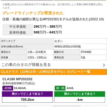
※燃費は定められた試験条件の下での数値のため、走行条件等により実際の燃料消費率は異な
ります。
グレードラインナップが変更された
仕様・装備の細部が異なるMP202301モデルが追加された(2022.10)
中古車価格
290
万円～
389
万円
508
万円～
643
万円
新車時価格
セダン
ボディタイプ
4690x1830x1430/他
全長x全幅x全高(mm)
136～224馬力
FF/4WD
最高出力
駆動方式
1331～1991cc
5名
排気量
乗車定員
この車のカタログ情報を見る
CLAクラス（22年10月～23年02月モデル）のグレード一覧
CLA180 MP202202
新車時価格
508
万円(税込)
JC08
16.4km/L
10・15
-km/L
満タンでどこまで走る？
満タンでどこまで走る？
705.2km
-km