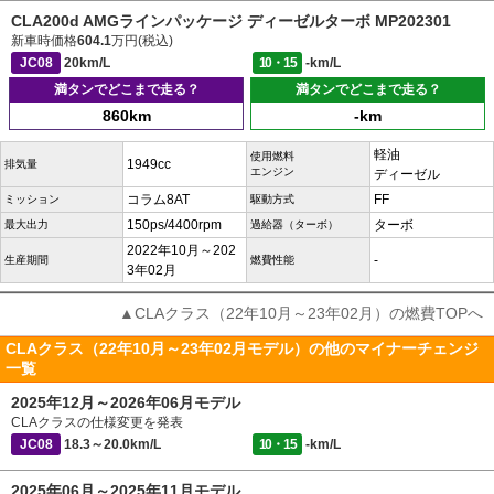
CLA200d AMGラインパッケージ ディーゼルターボ MP202301
新車時価格
604.1
万円(税込)
JC08
20km/L
10・15
-km/L
満タンでどこまで走る？
満タンでどこまで走る？
860km
-km
軽油
使用燃料
1949cc
排気量
エンジン
ディーゼル
コラム8AT
FF
ミッション
駆動方式
150ps/4400rpm
ターボ
最大出力
過給器（ターボ）
2022年10月～202
-
生産期間
燃費性能
3年02月
▲CLAクラス（22年10月～23年02月）の燃費TOPへ
CLAクラス（22年10月～23年02月モデル）の他のマイナーチェンジ
一覧
2025年12月～2026年06月モデル
CLAクラスの仕様変更を発表
JC08
18.3～20.0km/L
10・15
-km/L
2025年06月～2025年11月モデル