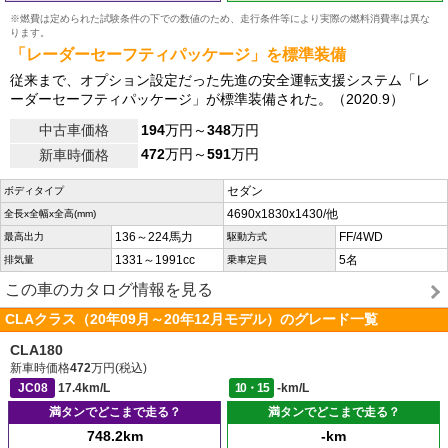
※燃費は定められた試験条件の下での数値のため、走行条件等により実際の燃料消費率は異な
ります。
「レーダーセーフティパッケージ」を標準装備
従来まで、オプション設定だった先進の安全運転支援システム「レ
ーダーセーフティパッケージ」が標準装備された。（2020.9）
中古車価格
194
万円～
348
万円
472
万円～
591
万円
新車時価格
セダン
ボディタイプ
4690x1830x1430/他
全長x全幅x全高(mm)
136～224馬力
FF/4WD
最高出力
駆動方式
1331～1991cc
5名
排気量
乗車定員
この車のカタログ情報を見る
CLAクラス（20年09月～20年12月モデル）のグレード一覧
CLA180
新車時価格
472
万円(税込)
JC08
17.4km/L
10・15
-km/L
満タンでどこまで走る？
満タンでどこまで走る？
748.2km
-km