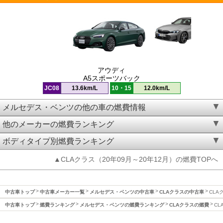
アウディ
A5スポーツバック
JC08
13.6km/L
10・15
12.0km/L
メルセデス・ベンツの他の車の燃費情報
他のメーカーの燃費ランキング
ボディタイプ別燃費ランキング
▲CLAクラス（20年09月～20年12月）の燃費TOPへ
中古車トップ
中古車メーカー一覧
メルセデス・ベンツの中古車
CLAクラスの中古車
CLA
中古車トップ
燃費ランキング
メルセデス・ベンツの燃費ランキング
CLAクラスの燃費
CL