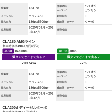
ハイオク
使用燃料
1331cc
排気量
エンジン
ガソリン
コラム7AT
FF
ミッション
駆動方式
136ps/5500rpm
ターボ
最大出力
過給器（ターボ）
2020年09月～202
-
生産期間
燃費性能
0年12月
CLA180 AMGライン
新車時価格
498.3
万円(税込)
JC08
16.5km/L
10・15
-km/L
満タンでどこまで走る？
満タンでどこまで走る？
709.5km
-km
ハイオク
使用燃料
1331cc
排気量
エンジン
ガソリン
コラム7AT
FF
ミッション
駆動方式
136ps/5500rpm
ターボ
最大出力
過給器（ターボ）
2020年09月～202
-
生産期間
燃費性能
0年12月
CLA200d ディーゼルターボ