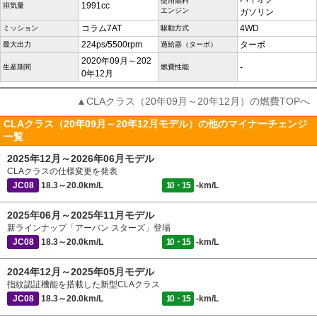
使用燃料
1991cc
排気量
エンジン
ガソリン
コラム7AT
4WD
ミッション
駆動方式
224ps/5500rpm
ターボ
最大出力
過給器（ターボ）
2020年09月～202
-
生産期間
燃費性能
0年12月
▲CLAクラス（20年09月～20年12月）の燃費TOPへ
CLAクラス（20年09月～20年12月モデル）の他のマイナーチェンジ
一覧
2025年12月～2026年06月モデル
CLAクラスの仕様変更を発表
JC08
18.3～20.0km/L
10・15
-km/L
2025年06月～2025年11月モデル
新ラインナップ「アーバン スターズ」登場
JC08
18.3～20.0km/L
10・15
-km/L
2024年12月～2025年05月モデル
指紋認証機能を搭載した新型CLAクラス
JC08
18.3～20.0km/L
10・15
-km/L