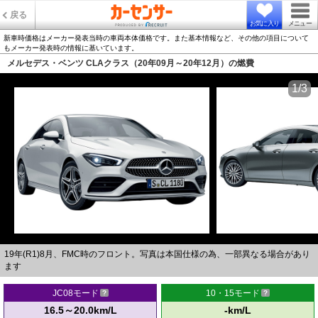
戻る
お気に入り
メニュー
新車時価格はメーカー発表当時の車両本体価格です。また基本情報など、その他の項目について
もメーカー発表時の情報に基いています。
メルセデス・ベンツ CLAクラス（20年09月～20年12月）の燃費
1/3
19年(R1)8月、FMC時のフロント。写真は本国仕様の為、一部異なる場合があり
ます
JC08モード
10・15モード
16.5～20.0km/L
-km/L