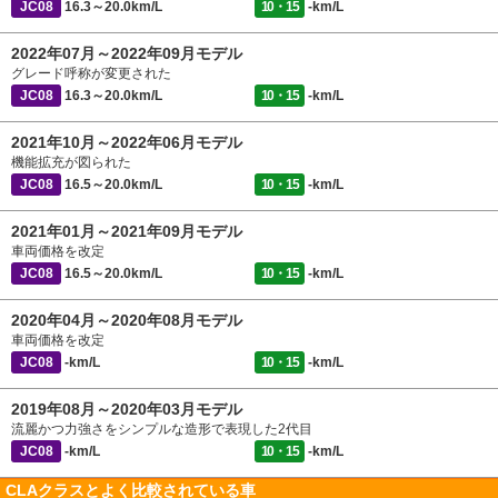
JC08
16.3～20.0km/L
10・15
-km/L
2022年07月～2022年09月モデル
グレード呼称が変更された
JC08
16.3～20.0km/L
10・15
-km/L
2021年10月～2022年06月モデル
機能拡充が図られた
JC08
16.5～20.0km/L
10・15
-km/L
2021年01月～2021年09月モデル
車両価格を改定
JC08
16.5～20.0km/L
10・15
-km/L
2020年04月～2020年08月モデル
車両価格を改定
JC08
-km/L
10・15
-km/L
2019年08月～2020年03月モデル
流麗かつ力強さをシンプルな造形で表現した2代目
JC08
-km/L
10・15
-km/L
CLAクラスとよく比較されている車