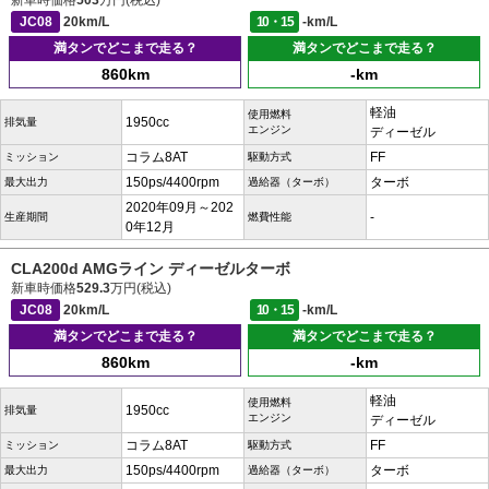
新車時価格
503
万円(税込)
JC08
20km/L
10・15
-km/L
満タンでどこまで走る？
満タンでどこまで走る？
860km
-km
軽油
使用燃料
1950cc
排気量
エンジン
ディーゼル
コラム8AT
FF
ミッション
駆動方式
150ps/4400rpm
ターボ
最大出力
過給器（ターボ）
2020年09月～202
-
生産期間
燃費性能
0年12月
CLA200d AMGライン ディーゼルターボ
新車時価格
529.3
万円(税込)
JC08
20km/L
10・15
-km/L
満タンでどこまで走る？
満タンでどこまで走る？
860km
-km
軽油
使用燃料
1950cc
排気量
エンジン
ディーゼル
コラム8AT
FF
ミッション
駆動方式
150ps/4400rpm
ターボ
最大出力
過給器（ターボ）