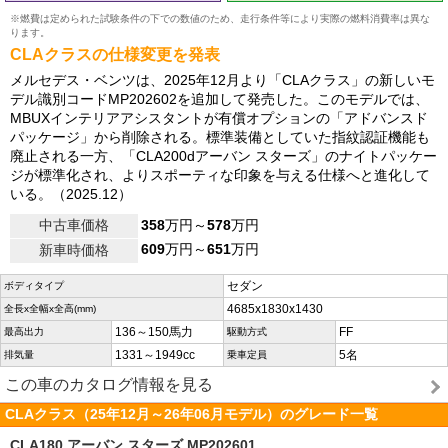
※燃費は定められた試験条件の下での数値のため、走行条件等により実際の燃料消費率は異な
ります。
CLAクラスの仕様変更を発表
メルセデス・ベンツは、2025年12月より「CLAクラス」の新しいモ
デル識別コードMP202602を追加して発売した。このモデルでは、
MBUXインテリアアシスタントが有償オプションの「アドバンスド
パッケージ」から削除される。標準装備としていた指紋認証機能も
廃止される一方、「CLA200dアーバン スターズ」のナイトパッケー
ジが標準化され、よりスポーティな印象を与える仕様へと進化して
いる。（2025.12）
中古車価格
358
万円～
578
万円
609
万円～
651
万円
新車時価格
セダン
ボディタイプ
4685x1830x1430
全長x全幅x全高(mm)
136～150馬力
FF
最高出力
駆動方式
1331～1949cc
5名
排気量
乗車定員
この車のカタログ情報を見る
CLAクラス（25年12月～26年06月モデル）のグレード一覧
CLA180 アーバン スターズ MP202601