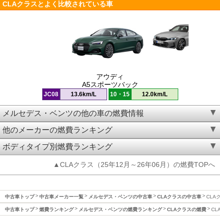
CLAクラスとよく比較されている車
アウディ
A5スポーツバック
JC08
13.6km/L
10・15
12.0km/L
メルセデス・ベンツの他の車の燃費情報
他のメーカーの燃費ランキング
ボディタイプ別燃費ランキング
▲CLAクラス（25年12月～26年06月）の燃費TOPへ
中古車トップ
中古車メーカー一覧
メルセデス・ベンツの中古車
CLAクラスの中古車
CLA
中古車トップ
燃費ランキング
メルセデス・ベンツの燃費ランキング
CLAクラスの燃費
CL