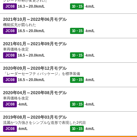
グレード呼称が変更された
JC08
16.3～20.0km/L
10・15
-km/L
2021年10月～2022年06月モデル
機能拡充が図られた
JC08
16.5～20.0km/L
10・15
-km/L
2021年01月～2021年09月モデル
車両価格を改定
JC08
16.5～20.0km/L
10・15
-km/L
2020年09月～2020年12月モデル
「レーダーセーフティパッケージ」を標準装備
JC08
16.5～20.0km/L
10・15
-km/L
2020年04月～2020年08月モデル
車両価格を改定
JC08
-km/L
10・15
-km/L
2019年08月～2020年03月モデル
流麗かつ力強さをシンプルな造形で表現した2代目
JC08
-km/L
10・15
-km/L