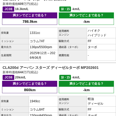
新車時価格
609
万円(税込)
JC08
18.3km/L
10・15
-km/L
満タンでどこまで走る？
満タンでどこまで走る？
786.9km
-km
ハイオク
使用燃料
1331cc
排気量
エンジン
ハイブリッド
コラム7AT
FF
ミッション
駆動方式
136ps/5500rpm
ターボ
最大出力
過給器（ターボ）
2025年12月～202
-
生産期間
燃費性能
6年06月
CLA200d アーバン スターズ ディーゼルターボ MP202601
新車時価格
644
万円(税込)
JC08
20km/L
10・15
-km/L
満タンでどこまで走る？
満タンでどこまで走る？
860km
-km
軽油
使用燃料
1949cc
排気量
エンジン
ディーゼル
コラム8AT
FF
ミッション
駆動方式
150ps/4400rpm
ターボ
最大出力
過給器（ターボ）