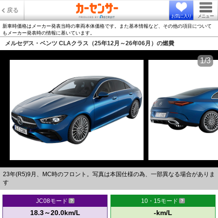
戻る
お気に入り
メニュー
新車時価格はメーカー発表当時の車両本体価格です。また基本情報など、その他の項目について
もメーカー発表時の情報に基いています。
メルセデス・ベンツ CLAクラス（25年12月～26年06月）の燃費
1/3
23年(R5)9月、MC時のフロント。写真は本国仕様の為、一部異なる場合がありま
す
JC08モード
10・15モード
18.3～20.0km/L
-km/L