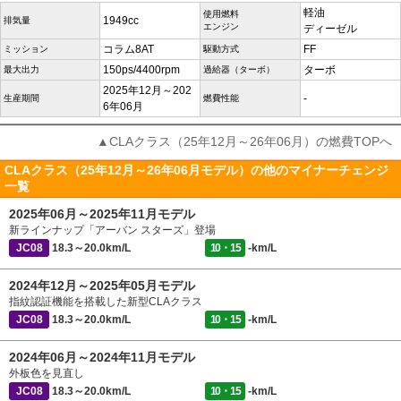
軽油
使用燃料
1949cc
排気量
エンジン
ディーゼル
コラム8AT
FF
ミッション
駆動方式
150ps/4400rpm
ターボ
最大出力
過給器（ターボ）
2025年12月～202
-
生産期間
燃費性能
6年06月
▲CLAクラス（25年12月～26年06月）の燃費TOPへ
CLAクラス（25年12月～26年06月モデル）の他のマイナーチェンジ
一覧
2025年06月～2025年11月モデル
新ラインナップ「アーバン スターズ」登場
JC08
18.3～20.0km/L
10・15
-km/L
2024年12月～2025年05月モデル
指紋認証機能を搭載した新型CLAクラス
JC08
18.3～20.0km/L
10・15
-km/L
2024年06月～2024年11月モデル
外板色を見直し
JC08
18.3～20.0km/L
10・15
-km/L