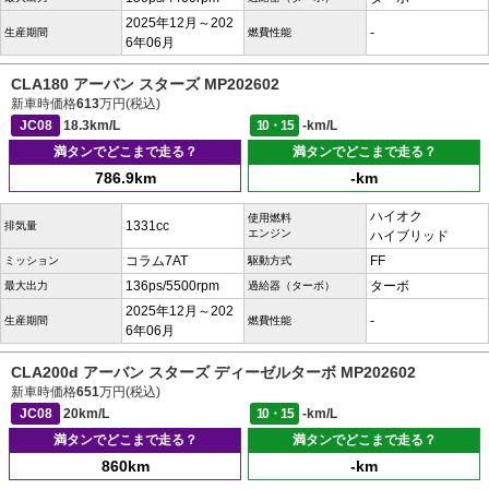
2025年12月～202
-
生産期間
燃費性能
6年06月
CLA180 アーバン スターズ MP202602
新車時価格
613
万円(税込)
JC08
18.3km/L
10・15
-km/L
満タンでどこまで走る？
満タンでどこまで走る？
786.9km
-km
ハイオク
使用燃料
1331cc
排気量
エンジン
ハイブリッド
コラム7AT
FF
ミッション
駆動方式
136ps/5500rpm
ターボ
最大出力
過給器（ターボ）
2025年12月～202
-
生産期間
燃費性能
6年06月
CLA200d アーバン スターズ ディーゼルターボ MP202602
新車時価格
651
万円(税込)
JC08
20km/L
10・15
-km/L
満タンでどこまで走る？
満タンでどこまで走る？
860km
-km