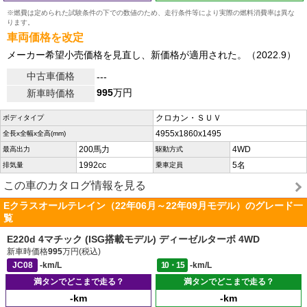
※燃費は定められた試験条件の下での数値のため、走行条件等により実際の燃料消費率は異な
ります。
車両価格を改定
メーカー希望小売価格を見直し、新価格が適用された。（2022.9）
中古車価格
---
995
万円
新車時価格
クロカン・ＳＵＶ
ボディタイプ
4955x1860x1495
全長x全幅x全高(mm)
200馬力
4WD
最高出力
駆動方式
1992cc
5名
排気量
乗車定員
この車のカタログ情報を見る
Eクラスオールテレイン（22年06月～22年09月モデル）のグレード一
覧
E220d 4マチック (ISG搭載モデル) ディーゼルターボ 4WD
新車時価格
995
万円(税込)
JC08
-km/L
10・15
-km/L
満タンでどこまで走る？
満タンでどこまで走る？
-km
-km