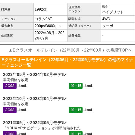
軽油
使用燃料
1992cc
排気量
エンジン
ハイブリッド
コラム9AT
4WD
ミッション
駆動方式
200ps/3600rpm
ターボ
最大出力
過給器（ターボ）
2022年06月～202
-
生産期間
燃費性能
2年09月
▲Eクラスオールテレイン（22年06月～22年09月）の燃費TOPへ
Eクラスオールテレイン（22年06月～22年09月モデル）の他のマイナ
ーチェンジ一覧
2023年05月～2024年02月モデル
車両価格を改定
JC08
-km/L
10・15
-km/L
2022年10月～2023年04月モデル
車両価格を改定
JC08
-km/L
10・15
-km/L
2021年09月～2022年05月モデル
「MBUX ARナビゲーション」が標準装備された
JC08
-km/L
10・15
-km/L