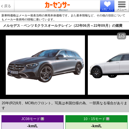
戻る
お気に入り
メニュー
新車時価格はメーカー発表当時の車両本体価格です。また基本情報など、その他の項目について
もメーカー発表時の情報に基いています。
メルセデス・ベンツ Eクラスオールテレイン（22年06月～22年09月）の燃費
1/3
20年(R2)9月、MC時のフロント。写真は本国仕様の為、一部異なる場合がありま
す
JC08モード
10・15モード
-km/L
-km/L