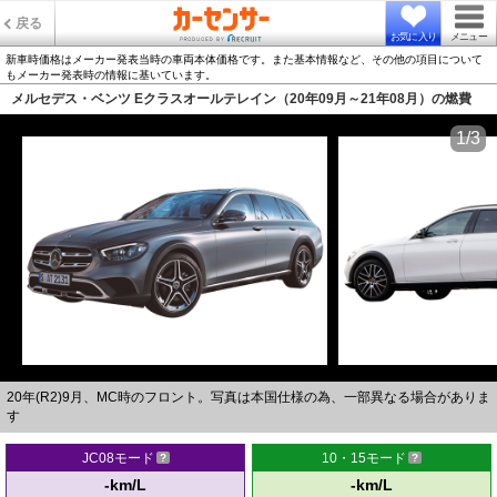
戻る
お気に入り
メニュー
新車時価格はメーカー発表当時の車両本体価格です。また基本情報など、その他の項目について
もメーカー発表時の情報に基いています。
メルセデス・ベンツ Eクラスオールテレイン（20年09月～21年08月）の燃費
1/3
20年(R2)9月、MC時のフロント。写真は本国仕様の為、一部異なる場合がありま
す
JC08モード
10・15モード
-km/L
-km/L