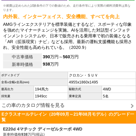
※燃費は定められた試験条件の下での数値のため、走行条件等により実際の燃料消費率は異な
ります。
内外装、インターフェイス、安全機能、すべてを向上
AMGラインエクステリアを標準装備とするなど、スポーティな印象
を強めたマイナーチェンジを実施。AIを活用した対話型インフォテ
インメントシステムや、日本で販売される乗用車で初の装備となる
「AR（拡張現実）ナビ」なども採用。最新の運転支援機能も採用さ
れ、安全性能も高められている。（2020.9）
中古車価格
390
万円～
560
万円
938
万円
新車時価格
クロカン・ＳＵＶ
ボディタイプ
4955x1860x1495
全長x全幅x全高(mm)
194馬力
4WD
最高出力
駆動方式
1949cc
5名
排気量
乗車定員
この車のカタログ情報を見る
Eクラスオールテレイン（20年09月～21年08月モデル）のグレード一
覧
E220d 4マチック ディーゼルターボ 4WD
新車時価格
938
万円(税込)