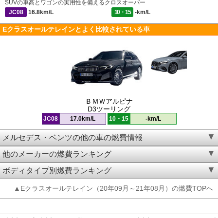
SUVの車高とワゴンの実用性を備えるクロスオーバー
JC08
16.8km/L
10・15
-km/L
Eクラスオールテレインとよく比較されている車
ＢＭＷアルピナ
D3ツーリング
JC08
17.0km/L
10・15
-km/L
メルセデス・ベンツの他の車の燃費情報
他のメーカーの燃費ランキング
ボディタイプ別燃費ランキング
▲Eクラスオールテレイン（20年09月～21年08月）の燃費TOPへ