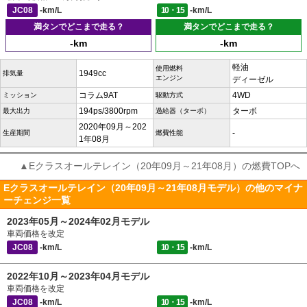
JC08
-km/L
10・15
-km/L
満タンでどこまで走る？
満タンでどこまで走る？
-km
-km
軽油
使用燃料
1949cc
排気量
エンジン
ディーゼル
コラム9AT
4WD
ミッション
駆動方式
194ps/3800rpm
ターボ
最大出力
過給器（ターボ）
2020年09月～202
-
生産期間
燃費性能
1年08月
▲Eクラスオールテレイン（20年09月～21年08月）の燃費TOPへ
Eクラスオールテレイン（20年09月～21年08月モデル）の他のマイナ
ーチェンジ一覧
2023年05月～2024年02月モデル
車両価格を改定
JC08
-km/L
10・15
-km/L
2022年10月～2023年04月モデル
車両価格を改定
JC08
-km/L
10・15
-km/L