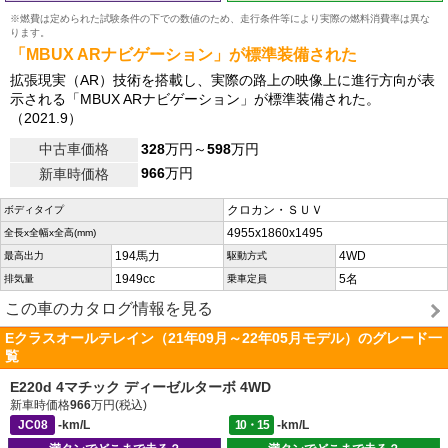
※燃費は定められた試験条件の下での数値のため、走行条件等により実際の燃料消費率は異な
ります。
「MBUX ARナビゲーション」が標準装備された
拡張現実（AR）技術を搭載し、実際の路上の映像上に進行方向が表
示される「MBUX ARナビゲーション」が標準装備された。
（2021.9）
中古車価格
328
万円～
598
万円
966
万円
新車時価格
クロカン・ＳＵＶ
ボディタイプ
4955x1860x1495
全長x全幅x全高(mm)
194馬力
4WD
最高出力
駆動方式
1949cc
5名
排気量
乗車定員
この車のカタログ情報を見る
Eクラスオールテレイン（21年09月～22年05月モデル）のグレード一
覧
E220d 4マチック ディーゼルターボ 4WD
新車時価格
966
万円(税込)
JC08
-km/L
10・15
-km/L