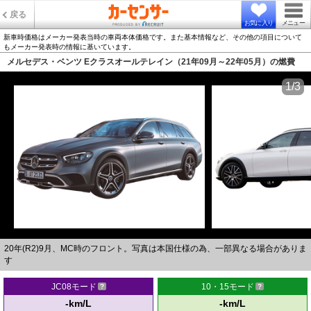
戻る
お気に入り
メニュー
新車時価格はメーカー発表当時の車両本体価格です。また基本情報など、その他の項目について
もメーカー発表時の情報に基いています。
メルセデス・ベンツ Eクラスオールテレイン（21年09月～22年05月）の燃費
1/3
20年(R2)9月、MC時のフロント。写真は本国仕様の為、一部異なる場合がありま
す
JC08モード
10・15モード
-km/L
-km/L