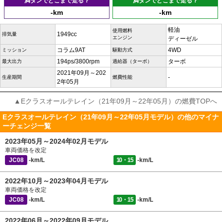
満タンでどこまで走る？
満タンでどこまで走る？
-km
-km
軽油
使用燃料
1949cc
排気量
エンジン
ディーゼル
コラム9AT
4WD
ミッション
駆動方式
194ps/3800rpm
ターボ
最大出力
過給器（ターボ）
2021年09月～202
-
生産期間
燃費性能
2年05月
▲Eクラスオールテレイン（21年09月～22年05月）の燃費TOPへ
Eクラスオールテレイン（21年09月～22年05月モデル）の他のマイナ
ーチェンジ一覧
2023年05月～2024年02月モデル
車両価格を改定
JC08
-km/L
10・15
-km/L
2022年10月～2023年04月モデル
車両価格を改定
JC08
-km/L
10・15
-km/L
2022年06月～2022年09月モデル