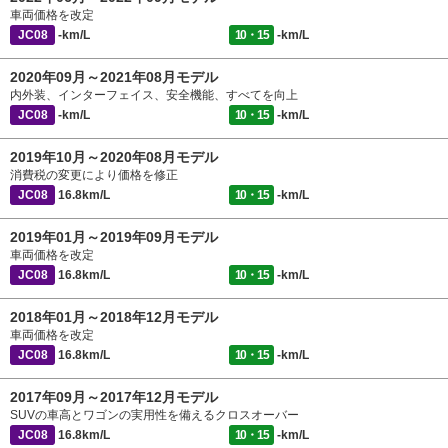
車両価格を改定
JC08
-km/L
10・15
-km/L
2020年09月～2021年08月モデル
内外装、インターフェイス、安全機能、すべてを向上
JC08
-km/L
10・15
-km/L
2019年10月～2020年08月モデル
消費税の変更により価格を修正
JC08
16.8km/L
10・15
-km/L
2019年01月～2019年09月モデル
車両価格を改定
JC08
16.8km/L
10・15
-km/L
2018年01月～2018年12月モデル
車両価格を改定
JC08
16.8km/L
10・15
-km/L
2017年09月～2017年12月モデル
SUVの車高とワゴンの実用性を備えるクロスオーバー
JC08
16.8km/L
10・15
-km/L