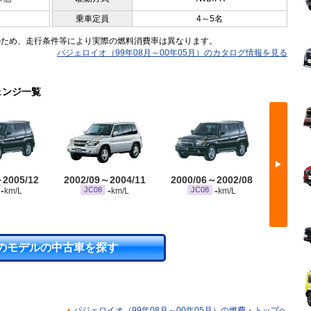
乗車定員
4～5名
のため、走行条件等により実際の燃料消費率は異なります。
パジェロイオ（99年08月～00年05月）のカタログ情報を見る
ェンジ一覧
▶
～2005/12
2002/09～2004/11
2000/06～2002/08
1998/
-
-
-
JC08
JC08
JC
km/L
km/L
km/L
のモデルの中古車を探す
パジェロイオ（99年08月～00年05月）の燃費・トップヘ