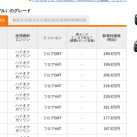
モデル）のグレード
価格
駆動方式/最大出力/過給器/生産期間/燃費性能
満タンで
使用燃料
新車時価格
ミッション
どこまで走る？
エンジン
(税込)
(燃費xタンク容量)
ハイオク
フロア5MT
-
189.8
万円
ガソリン
ハイオク
フロア4AT
-
199.8
万円
ガソリン
ハイオク
フロア5MT
-
206.8
万円
ガソリン
ハイオク
フロア4AT
-
216.8
万円
ガソリン
ハイオク
フロア4AT
-
228.8
万円
ガソリン
ハイオク
フロア4AT
-
181.8
万円
ガソリン
ハイオク
フロア5MT
-
177.8
万円
ガソリン
ハイオク
フロア4AT
-
187.8
万円
ガソリン