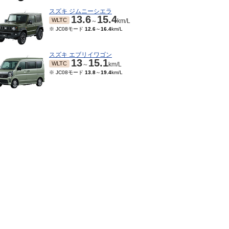
スズキ ジムニーシエラ
13.6
15.4
WLTC
～
km/L
※ JC08モード
12.6
～
16.4
km/L
スズキ エブリイワゴン
13
15.1
WLTC
～
km/L
※ JC08モード
13.8
～
19.4
km/L