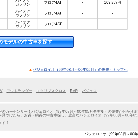
ハイオク
フロア4AT
-
169.8
万円
ガソリン
ハイオク
フロア4AT
-
-
ガソリン
ハイオク
フロア4AT
-
-
ガソリン
のモデルの中古車を探す
パジェロイオ（99年08月～00年05月）の燃費・トップヘ
V
アウトランダー
エクリプスクロス
RVR
パジェロ
のカーセンサー！パジェロイオ（99年08月～00年05月モデル）の燃費が分かりま
見つけたら、お得・納得の中古車探し。豊富なパジェロイオ（99年08月～00年0
ます！
パジェロイオ（99年08月～00年