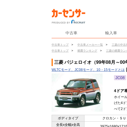
中古車
輸入車
中古車トップ
>
中古車メーカー一覧
>
三菱の中古
中古車トップ
>
燃費ランキング
>
三菱の燃費ラン
三菱 パジェロイオ（99年08月～00
WLTCモード、JC08モード、10・15モードとは
JC08
4ドア
ホイール
げた4
べて2ドア
ボディタイプ
クロカン・ＳＵ
全長x全幅x全高
3975x1680x171