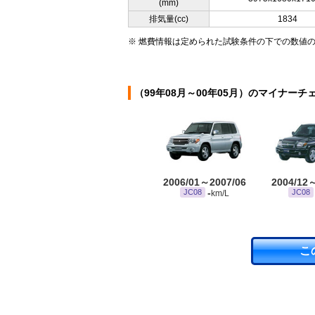
(mm)
排気量(cc)
1834
※ 燃費情報は定められた試験条件の下での数値
（99年08月～00年05月）のマイナーチ
2006/01～2007/06
2004/12
-
JC08
JC08
km/L
こ