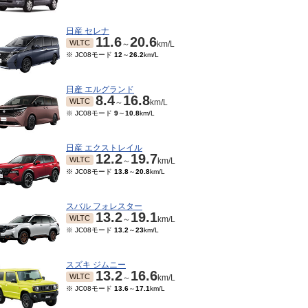
日産 セレナ
11.6
20.6
WLTC
～
km/L
※ JC08モード
12
～
26.2
km/L
日産 エルグランド
8.4
16.8
WLTC
～
km/L
※ JC08モード
9
～
10.8
km/L
日産 エクストレイル
12.2
19.7
WLTC
～
km/L
※ JC08モード
13.8
～
20.8
km/L
06～1999/07
-
08
km/L
スバル フォレスター
13.2
19.1
WLTC
～
km/L
※ JC08モード
13.2
～
23
km/L
スズキ ジムニー
13.2
16.6
WLTC
～
km/L
※ JC08モード
13.6
～
17.1
km/L