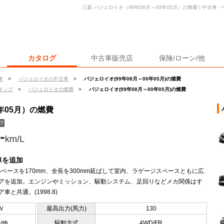
三菱 パジェロイオ（99年08月～00年05月）の燃費 | 中古
カタログ
中古車販売店
保険/ローン/他
車
>
パジェロイオの中古車
>
パジェロイオ(99年08月～00年05月)の燃費
キング
>
パジェロイオの燃費
>
パジェロイオ(99年08月～00年05月)の燃費
年05月）の燃費
？
-
km/L
車を追加
ベースを170mm、全長を300mm延ばして室内、ラゲージスペースともに広
ドアを追加。エンジンやミッション、駆動システム、足回りなどメカ関係はす
車と共通。(1998.8)
Ｖ
最高出力(馬力)
130
0/他
駆動方式
4WD/FR