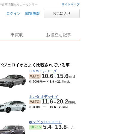
車・中古車情報ならカーセンサー
サイトマップ
ログイン
閲覧履歴
お気に入り
車買取
お役立ち記事
パジェロイオとよく比較されている車
ＢＭＷ 3シリーズ
10.6
15.6
WLTC
～
km/L
※ JC08モード
9.9
～
21.4
km/L
ホンダ オデッセイ
11.6
20.2
WLTC
～
km/L
※ JC08モード
10.6
～
26
km/L
ホンダ クロスロード
5.4
13.8
10・15
～
km/L