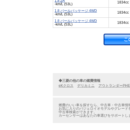
1.8 ZR
1834cc
-km/L (53L)
1.8 パールパッケージ 4WD
1834cc
-km/L (53L)
1.8 パールパッケージ 4WD
1834cc
-km/L (53L)
こ
◆三菱の他の車の燃費情報
eKクロス
デリカミニ
アウトランダーPHE
燃費のいい車を探すなら、中古車・中古車情報
お気に入りのパジェロイオモデルやグレードを
中古車検索ができます。
カーセンサーはあなたの車選びをサポートし