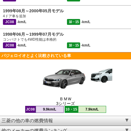
1999年08月～2000年05月モデル
4ドア車を追加
JC08
-km/L
10・15
-km/L
1998年06月～1999年07月モデル
コンパクトでも4WD性能は本格的
JC08
-km/L
10・15
-km/L
パジェロイオとよく比較されている車
ＢＭＷ
3シリーズ
JC08
9.9km/L
10・15
7.9km/L
三菱の他の車の燃費情報
他のメーカーの燃費ランキング