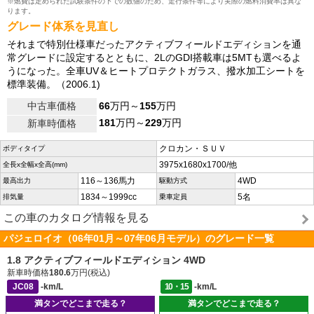
※燃費は定められた試験条件の下での数値のため、走行条件等により実際の燃料消費率は異な
ります。
グレード体系を見直し
それまで特別仕様車だったアクティブフィールドエディションを通
常グレードに設定するとともに、2LのGDI搭載車は5MTも選べるよ
うになった。全車UV＆ヒートプロテクトガラス、撥水加工シートを
標準装備。（2006.1)
中古車価格
66
万円～
155
万円
181
万円～
229
万円
新車時価格
クロカン・ＳＵＶ
ボディタイプ
3975x1680x1700/他
全長x全幅x全高(mm)
116～136馬力
4WD
最高出力
駆動方式
1834～1999cc
5名
排気量
乗車定員
この車のカタログ情報を見る
パジェロイオ（06年01月～07年06月モデル）のグレード一覧
1.8 アクティブフィールドエディション 4WD
新車時価格
180.6
万円(税込)
JC08
-km/L
10・15
-km/L
満タンでどこまで走る？
満タンでどこまで走る？