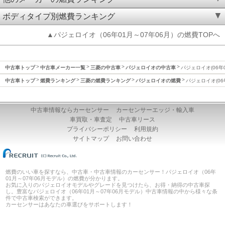
ボディタイプ別燃費ランキング
▲パジェロイオ（06年01月～07年06月）の燃費TOPへ
中古車トップ
中古車メーカー一覧
三菱の中古車
パジェロイオの中古車
パジェロイオ(06年
中古車トップ
燃費ランキング
三菱の燃費ランキング
パジェロイオの燃費
パジェロイオ(06
中古車情報ならカーセンサー
カーセンサーエッジ・輸入車
車買取・車査定
中古車リース
プライバシーポリシー
利用規約
サイトマップ
お問い合わせ
燃費のいい車を探すなら、中古車・中古車情報のカーセンサー！パジェロイオ（06年
01月～07年06月モデル）の燃費が分かります。
お気に入りのパジェロイオモデルやグレードを見つけたら、お得・納得の中古車探
し。豊富なパジェロイオ（06年01月～07年06月モデル）中古車情報の中から様々な条
件で中古車検索ができます。
カーセンサーはあなたの車選びをサポートします！