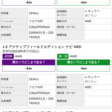
-km
-km
レギュラー
使用燃料
1834cc
排気量
エンジン
ガソリン
フロア4AT
4WD
ミッション
駆動方式
116ps/5500rpm
-
最大出力
過給器（ターボ）
2006年01月～200
-
生産期間
燃費性能
7年06月
1.8 アクティブフィールドエディション ナビ 4WD
新車時価格
205.8
万円(税込)
JC08
-km/L
10・15
-km/L
満タンでどこまで走る？
満タンでどこまで走る？
-km
-km
レギュラー
使用燃料
1834cc
排気量
エンジン
ガソリン
フロア4AT
4WD
ミッション
駆動方式
116ps/5500rpm
-
最大出力
過給器（ターボ）
2006年01月～200
-
生産期間
燃費性能
7年06月