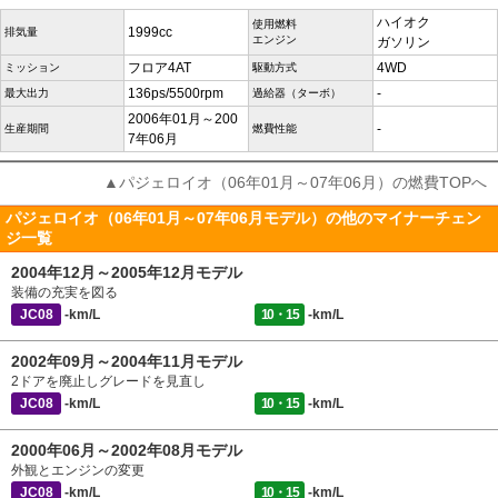
ハイオク
使用燃料
1999cc
排気量
エンジン
ガソリン
フロア4AT
4WD
ミッション
駆動方式
136ps/5500rpm
-
最大出力
過給器（ターボ）
2006年01月～200
-
生産期間
燃費性能
7年06月
▲パジェロイオ（06年01月～07年06月）の燃費TOPへ
パジェロイオ（06年01月～07年06月モデル）の他のマイナーチェン
ジ一覧
2004年12月～2005年12月モデル
装備の充実を図る
JC08
-km/L
10・15
-km/L
2002年09月～2004年11月モデル
2ドアを廃止しグレードを見直し
JC08
-km/L
10・15
-km/L
2000年06月～2002年08月モデル
外観とエンジンの変更
JC08
-km/L
10・15
-km/L