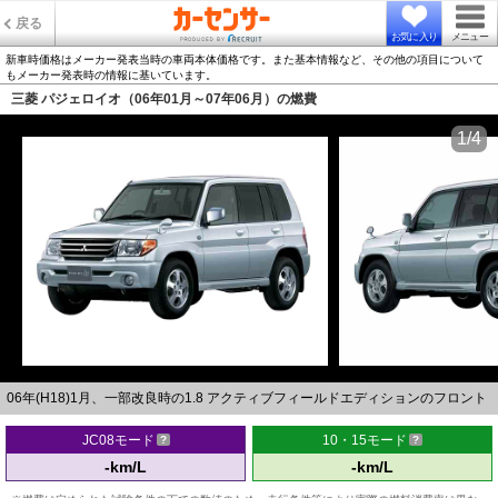
戻る
お気に入り
メニュー
新車時価格はメーカー発表当時の車両本体価格です。また基本情報など、その他の項目について
もメーカー発表時の情報に基いています。
三菱 パジェロイオ（06年01月～07年06月）の燃費
1/4
06年(H18)1月、一部改良時の1.8 アクティブフィールドエディションのフロント
JC08モード
10・15モード
-km/L
-km/L