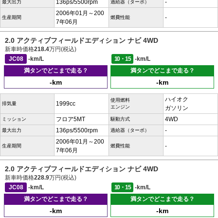
136ps/5500rpm
-
最大出力
過給器（ターボ）
2006年01月～200
-
生産期間
燃費性能
7年06月
2.0 アクティブフィールドエディション ナビ 4WD
新車時価格
218.4
万円(税込)
JC08
-km/L
10・15
-km/L
満タンでどこまで走る？
満タンでどこまで走る？
-km
-km
ハイオク
使用燃料
1999cc
排気量
エンジン
ガソリン
フロア5MT
4WD
ミッション
駆動方式
136ps/5500rpm
-
最大出力
過給器（ターボ）
2006年01月～200
-
生産期間
燃費性能
7年06月
2.0 アクティブフィールドエディション ナビ 4WD
新車時価格
228.9
万円(税込)
JC08
-km/L
10・15
-km/L
満タンでどこまで走る？
満タンでどこまで走る？
-km
-km