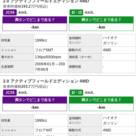
2.0 アクティブフィールドエディション 4WD
新車時価格
193.2
万円(税込)
JC08
-km/L
10・15
-km/L
満タンでどこまで走る？
満タンでどこまで走る？
-km
-km
ハイオク
使用燃料
1999cc
排気量
エンジン
ガソリン
フロア5MT
4WD
ミッション
駆動方式
136ps/5500rpm
-
最大出力
過給器（ターボ）
2006年01月～200
-
生産期間
燃費性能
7年06月
2.0 アクティブフィールドエディション 4WD
新車時価格
203.7
万円(税込)
JC08
-km/L
10・15
-km/L
満タンでどこまで走る？
満タンでどこまで走る？
-km
-km
ハイオク
使用燃料
1999cc
排気量
エンジン
ガソリン
フロア4AT
4WD
ミッション
駆動方式